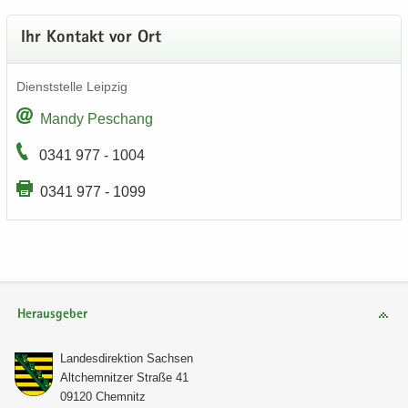
Ihr Kon­takt vor Ort
Dienst­stel­le Leip­zig
Mandy Peschang
0341 977 - 1004
0341 977 - 1099
Herausgeber
Lan­des­di­rek­ti­on Sach­sen
Alt­chem­nit­zer Stra­ße 41
09120 Chem­nitz