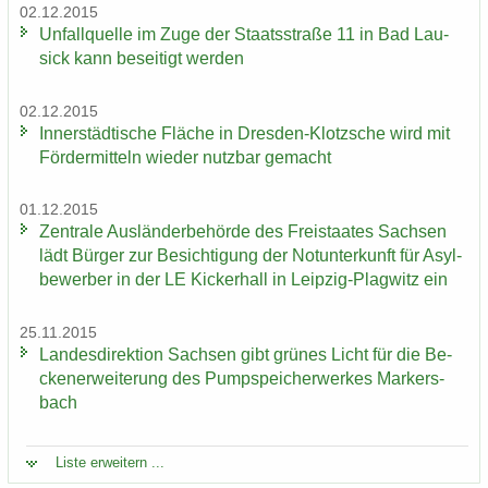
02.12.2015
Un­fall­quel­le im Zuge der Staats­stra­ße 11 in Bad Lau­
sick kann be­sei­tigt wer­den
02.12.2015
In­ner­städ­ti­sche Flä­che in Dresden-​Klotzsche wird mit
För­der­mit­teln wie­der nutz­bar ge­macht
01.12.2015
Zen­tra­le Aus­län­der­be­hör­de des Frei­staa­tes Sach­sen
lädt Bür­ger zur Be­sich­ti­gung der Not­un­ter­kunft für Asyl­
be­wer­ber in der LE Ki­cker­hall in Leipzig-​Plagwitz ein
25.11.2015
Lan­des­di­rek­ti­on Sach­sen gibt grü­nes Licht für die Be­
cken­er­wei­te­rung des Pump­spei­cher­wer­kes Mar­kers­
bach
Liste er­wei­tern ...