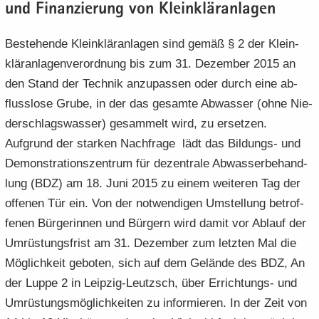
und Fi­nan­zie­rung von Klein­klär­an­la­gen
e
e
­
t
a
­
n
n
o
i
­
m
Be­stehen­de Klein­klär­an­la­gen sind gemäß § 2 der Klein­
­
­
n
­
t
a
d
d
o
klär­an­la­gen­ver­ord­nung bis zum 31. De­zem­ber 2015 an
i
­
e
e
n
­
t
den Stand der Tech­nik an­zu­pas­sen oder durch eine ab­
N
N
o
i
fluss­lo­se Grube, in der das ge­sam­te Ab­was­ser (ohne Nie­
a
a
n
­
der­schlags­was­ser) ge­sam­melt wird, zu er­set­zen.
­
­
o
Auf­grund der star­ken Nach­fra­ge lädt das Bildungs-​ und
v
v
n
i
i
De­mons­tra­ti­ons­zen­trum für de­zen­tra­le Ab­was­ser­be­hand­
­
­
lung (BDZ) am 18. Juni 2015 zu einem wei­te­ren Tag der
g
g
of­fe­nen Tür ein. Von der not­wen­di­gen Um­stel­lung be­trof­
a
a
fe­nen Bür­ge­rin­nen und Bür­gern wird damit vor Ab­lauf der
­
­
t
t
Um­rüs­tungs­frist am 31. De­zem­ber zum letz­ten Mal die
i
i
Mög­lich­keit ge­bo­ten, sich auf dem Ge­län­de des BDZ, An
­
­
der Luppe 2 in Leipzig-​Leutzsch, über Errichtungs-​ und
o
o
Um­rüs­tungs­mög­lich­kei­ten zu in­for­mie­ren. In der Zeit von
n
n