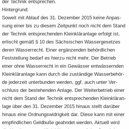
der Tech­nik ent­spre­chen.
Hin­ter­grund:
So­weit mit Ab­lauf des 31. De­zem­ber 2015 keine An­pas­
sung einer bis zu die­sem Zeit­punkt noch nicht dem Stand
der Tech­nik ent­spre­chen­den Klein­klär­an­la­ge er­folgt ist,
er­lischt gemäß § 10 des Säch­si­schen Was­ser­ge­set­zes
deren Was­ser­recht. Einer er­gän­zen­den be­hörd­li­chen
Fest­stel­lung be­darf es hier­zu nicht mehr. Der Be­trieb
einer ohne Was­ser­recht in ein Ge­wäs­ser ent­wäs­sern­den
Klein­klär­an­la­ge kann durch die zu­stän­di­ge Was­ser­be­hör­
de je­der­zeit un­ter­bun­den wer­den, ggf. auch unter Ver­
schluss der be­stehen­den An­la­ge. Der Wei­ter­be­trieb einer
nicht dem Stand der Tech­nik ent­spre­chen­den Klein­klär­an­
la­ge über den 31. De­zem­ber 2015 hin­aus stellt dar­über
hin­aus eine Ord­nungs­wid­rig­keit dar. Diese kann mit einer
emp­find­li­chen Geld­bu­ße ge­ahn­det wer­den. Ak­tu­ell wird