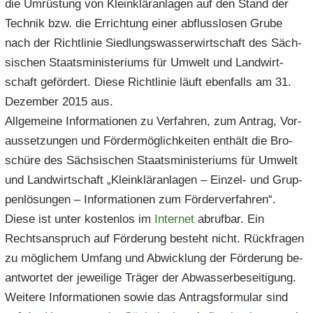
die Um­rüs­tung von Klein­klär­an­la­gen auf den Stand der
Tech­nik bzw. die Er­rich­tung einer ab­fluss­lo­sen Grube
nach der Richt­li­nie Sied­lungs­was­ser­wirt­schaft des Säch­
si­schen Staats­mi­nis­te­ri­ums für Um­welt und Land­wirt­
schaft ge­för­dert. Diese Richt­li­nie läuft eben­falls am 31.
De­zem­ber 2015 aus.
All­ge­mei­ne In­for­ma­tio­nen zu Ver­fah­ren, zum An­trag, Vor­
aus­set­zun­gen und För­der­mög­lich­kei­ten ent­hält die Bro­
schü­re des Säch­si­schen Staats­mi­nis­te­ri­ums für Um­welt
und Land­wirt­schaft „Klein­klär­an­la­gen – Einzel-​ und Grup­
pen­lö­sun­gen – In­for­ma­tio­nen zum För­der­ver­fah­ren“.
Diese ist unter kos­ten­los im
In­ter­net
ab­ruf­bar. Ein
Rechts­an­spruch auf För­de­rung be­steht nicht. Rück­fra­gen
zu mög­li­chem Um­fang und Ab­wick­lung der För­de­rung be­
ant­wor­tet der je­wei­li­ge Trä­ger der Ab­was­ser­be­sei­ti­gung.
Wei­te­re In­for­ma­tio­nen sowie das An­trags­for­mu­lar sind