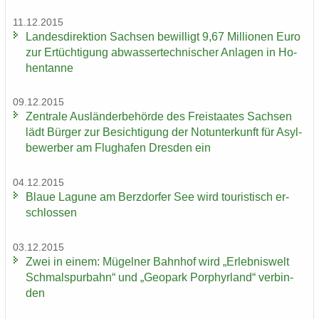
11.12.2015
Landesdirektion Sach­sen be­wil­ligt 9,67 Mil­lio­nen Euro
​
zur Er­tüch­ti­gung ab­was­ser­tech­ni­scher An­la­gen in Ho­
hen­tan­ne
09.12.2015
Zen­tra­le Aus­län­der­be­hör­de des Frei­staa­tes Sach­sen
lädt Bür­ger zur Be­sich­ti­gung der Not­un­ter­kunft für Asyl­
be­wer­ber am Flug­ha­fen Dres­den ein
04.12.2015
Blaue La­gu­ne am Berz­dor­fer See wird tou­ris­tisch er­
schlos­sen
03.12.2015
Zwei in einem: Mü­gel­ner Bahn­hof wird „Er­leb­nis­welt
Schmal­spur­bahn“ und „Geo­park Por­phyr­land“ ver­bin­
den