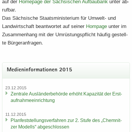
auf der
Home­page der Säch­si­schen Auf­bau­bank
unter ab­
ruf­bar.
Das Säch­si­sche Staats­mi­nis­te­ri­um für Umwelt-​ und
Land­wirt­schaft be­ant­wor­tet auf sei­ner
Hom­pa­ge
unter im
Zu­sam­men­hang mit der Um­rüs­tungs­pflicht häu­fig ge­stell­
te Bür­ger­an­fra­gen.
Me­di­en­in­for­ma­tio­nen 2015
23.12.2015
Zen­tra­le Aus­län­der­be­hör­de er­höht Ka­pa­zi­tät der Erst­
auf­nah­me­ein­rich­tung
11.12.2015
Plan­fest­stel­lungs­ver­fah­ren zur 2. Stufe des „Chem­nit­
zer Mo­dells“ ab­ge­schlos­sen