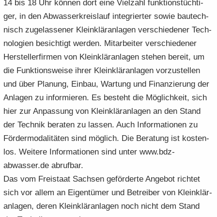
14 bis 18 Uhr kön­nen dort eine Viel­zahl funk­ti­ons­tüch­ti­
ger, in den Ab­was­ser­kreis­lauf in­te­grier­ter sowie bau­tech­
nisch zu­ge­las­se­ner Klein­klär­an­la­gen ver­schie­de­ner Tech­
no­lo­gien be­sich­tigt wer­den. Mit­ar­bei­ter ver­schie­de­ner
Her­stel­ler­fir­men von Klein­klär­an­la­gen ste­hen be­reit, um
die Funk­ti­ons­wei­se ihrer Klein­klär­an­la­gen vor­zu­stel­len
und über Pla­nung, Ein­bau, War­tung und Fi­nan­zie­rung der
An­la­gen zu in­for­mie­ren. Es be­steht die Mög­lich­keit, sich
hier zur An­pas­sung von Klein­klär­an­la­gen an den Stand
der Tech­nik be­ra­ten zu las­sen. Auch In­for­ma­tio­nen zu
För­der­mo­da­li­tä­ten sind mög­lich. Die Be­ra­tung ist kos­ten­
los. Wei­te­re In­for­ma­tio­nen sind unter www.bdz-​
abwasser.de ab­ruf­bar.
Das vom Frei­staat Sach­sen ge­för­der­te An­ge­bot rich­tet
sich vor allem an Ei­gen­tü­mer und Be­trei­ber von Klein­klär­
an­la­gen, deren Klein­klär­an­la­gen noch nicht dem Stand