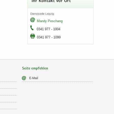
Ihr Kon­takt vor Ort
Dienst­stel­le Leip­zig
Mandy Peschang
0341 977 - 1004
0341 977 - 1099
Seite empfehlen
E-​Mail