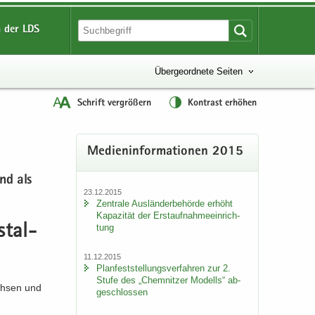
 der LDS
Übergeordnete Seiten
Schrift vergrößern
Kontrast erhöhen
Me­di­en­in­for­ma­tio­nen 2015
end als
23.12.2015
Zen­tra­le Aus­län­der­be­hör­de er­höht
Ka­pa­zi­tät der Erst­auf­nah­me­ein­rich­
tung
­stal­
11.12.2015
Plan­fest­stel­lungs­ver­fah­ren zur 2.
Stufe des „Chem­nit­zer Mo­dells“ ab­
ach­sen und
ge­schlos­sen