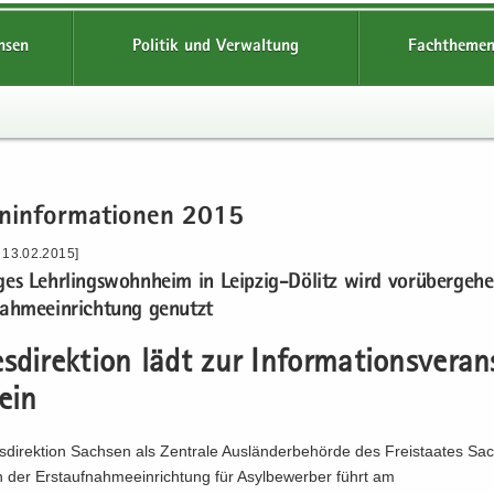
hsen
Politik und Verwaltung
Fachthemen
n­in­for­ma­tio­nen 2015
 13.02.2015]
­ges Lehr­lings­wohn­heim in Leipzig-​Dölitz wird vor­über­ge­h
nah­me­ein­rich­tung ge­nutzt
s­di­rek­ti­on lädt zur In­for­ma­ti­ons­ver­an
ein
­di­rek­ti­on Sach­sen als Zen­tra­le Aus­län­der­be­hör­de des Frei­staa­tes S
rin der Erst­auf­nah­me­ein­rich­tung für Asyl­be­wer­ber führt am