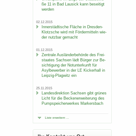
ße 11 in Bad Lau­sick kann be­sei­tigt
wer­den
02.12.2015
In­ner­städ­ti­sche Flä­che in Dresden-​
Klotzsche wird mit För­der­mit­teln wie­
der nutz­bar ge­macht
01.12.2015
Zen­tra­le Aus­län­der­be­hör­de des Frei­
staa­tes Sach­sen lädt Bür­ger zur Be­
sich­ti­gung der Not­un­ter­kunft für
Asyl­be­wer­ber in der LE Ki­cker­hall in
Leipzig-​Plagwitz ein
25.11.2015
Lan­des­di­rek­ti­on Sach­sen gibt grü­nes
Licht für die Be­cken­er­wei­te­rung des
Pump­spei­cher­wer­kes Mar­kers­bach
Liste er­wei­tern ...