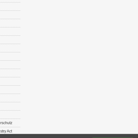
r­schutz
s­try Act