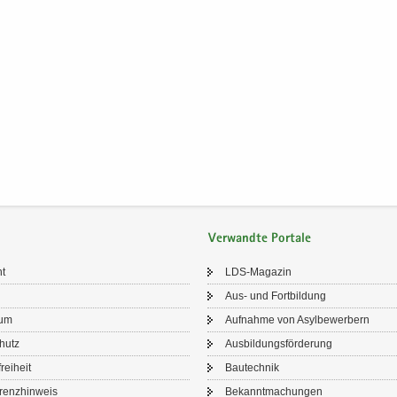
Verwandte Portale
ht
LDS-​Magazin
Aus- und Fort­bil­dung
sum
Auf­nah­me von Asyl­be­wer­bern
chutz
Aus­bil­dungs­för­de­rung
frei­heit
Bau­tech­nik
renz­hin­weis
Be­kannt­ma­chun­gen