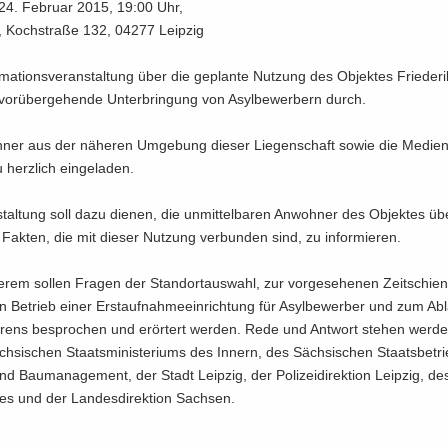
 24. Fe­bru­ar 2015, 19:00 Uhr,
, Koch­stra­ße 132, 04277 Leip­zig
ma­ti­ons­ver­an­stal­tung über die ge­plan­te Nut­zung des Ob­jek­tes Frie­de­ri
vor­über­ge­hen­de Un­ter­brin­gung von Asyl­be­wer­bern durch.
­ner aus der nä­he­ren Um­ge­bung die­ser Lie­gen­schaft sowie die Me­di­en­v
 herz­lich ein­ge­la­den.
stal­tung soll dazu die­nen, die un­mit­tel­ba­ren An­woh­ner des Ob­jek­tes ü
n Fak­ten, die mit die­ser Nut­zung ver­bun­den sind, zu in­for­mie­ren.
­rem sol­len Fra­gen der Stand­ort­aus­wahl, zur vor­ge­se­he­nen Zeit­schie
en Be­trieb einer Erst­auf­nah­me­ein­rich­tung für Asyl­be­wer­ber und zum Ab­
h­rens be­spro­chen und er­ör­tert wer­den. Rede und Ant­wort ste­hen wer­de
h­si­schen Staats­mi­nis­te­ri­ums des In­nern, des Säch­si­schen Staats­be­tr
und Bau­ma­nage­ment, der Stadt Leip­zig, der Po­li­zei­di­rek­ti­on Leip­zig, de
­tes und der Lan­des­di­rek­ti­on Sach­sen.