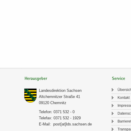
Herausgeber
Service
Über­sic
Lan­des­di­rek­ti­on Sach­sen
Alt­chem­nit­zer Stra­ße 41
Kon­takt
09120 Chem­nitz
Im­pres­
Te­le­fon: 0371 532 - 0
Da­ten­s
Te­le­fax: 0371 532 - 1929
Bar­rie­re­
E-​Mail:
post[at]lds.sach­sen.de
Trans­pa­