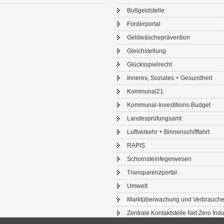
Buß­geld­stel­le
För­der­por­tal
Geld­wä­sche­prä­ven­ti­on
Gleich­stel­lung
Glücks­spiel­recht
In­ne­res, So­zia­les + Ge­sund­heit
Kom­mu­nal21
Kommunal-​Investitions-Budget
Lan­des­prü­fungs­amt
Luft­ver­kehr + Bin­nen­schiff­fahrt
RAPIS
Schorn­stein­fe­ger­we­sen
Trans­pa­renz­por­tal
Um­welt
Markt­über­wa­chung und Ver­brau­che
Zen­tra­le Kon­takt­stel­le Net Zero In­du