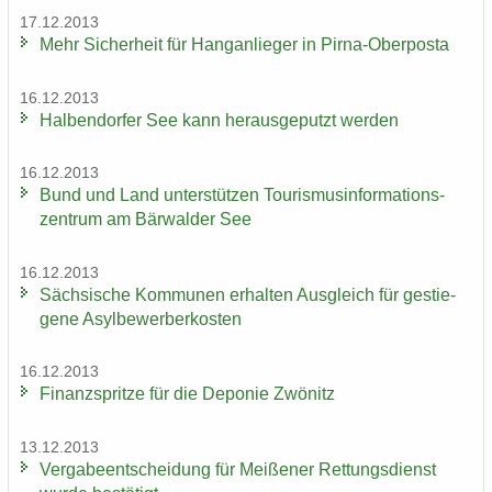
17.12.2013
Mehr Si­cher­heit für Hang­an­lie­ger in Pirna-​Oberposta
16.12.2013
Hal­ben­dor­fer See kann her­aus­ge­putzt wer­den
16.12.2013
Bund und Land un­ter­stüt­zen Tou­ris­mus­in­for­ma­ti­ons­
zen­trum am Bär­wal­der See
16.12.2013
Säch­si­sche Kom­mu­nen er­hal­ten Aus­gleich für ge­stie­
ge­ne Asyl­be­wer­ber­kos­ten
16.12.2013
Fi­nanz­sprit­ze für die De­po­nie Zwö­nitz
13.12.2013
Ver­ga­be­ent­schei­dung für Mei­ße­ner Ret­tungs­dienst