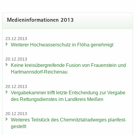
Me­di­en­in­for­ma­tio­nen 2013
23.12.2013
Wei­te­rer Hoch­was­ser­schutz in Flöha ge­neh­migt
20.12.2013
Keine kreis­über­grei­fen­de Fu­si­on von Frau­en­stein und
Hartmannsdorf-​Reichenau
20.12.2013
Ver­ga­be­kam­mer trifft letz­te Ent­schei­dung zur Ver­ga­be
des Ret­tungs­diens­tes im Land­kreis Mei­ßen
20.12.2013
Wei­te­res Teil­stück des Chem­nitz­tal­rad­we­ges plan­fest­
ge­stellt