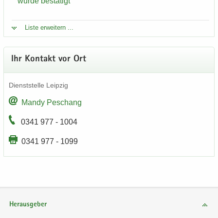
wurde be­stä­tigt
Liste er­wei­tern ...
Ihr Kon­takt vor Ort
Dienst­stel­le Leip­zig
Mandy Peschang
0341 977 - 1004
0341 977 - 1099
Herausgeber