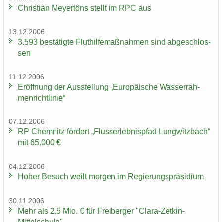
Chris­ti­an Mey­er­töns stellt im RPC aus
13.12.2006
3.593 be­stä­tig­te Flut­hil­fe­maß­nah­men sind ab­ge­schlos­
sen
11.12.2006
Er­öff­nung der Aus­stel­lung „Eu­ro­päi­sche Was­ser­rah­
men­richt­li­nie“
07.12.2006
RP Chem­nitz för­dert „Fluss­erleb­nis­pfad Lung­witz­bach“
mit 65.000 €
04.12.2006
Hoher Be­such weilt mor­gen im Re­gie­rungs­prä­si­di­um
30.11.2006
Mehr als 2,5 Mio. € für Frei­ber­ger "Clara-​Zetkin-
Mittelschule"