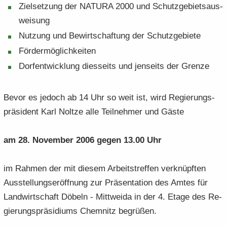
Ziel­set­zung der NA­TU­RA 2000 und Schutz­ge­biets­aus­
wei­sung
Nut­zung und Be­wirt­schaf­tung der Schutz­ge­bie­te
För­der­mög­lich­kei­ten
Dorf­ent­wick­lung dies­seits und jen­seits der Gren­ze
Bevor es je­doch ab 14 Uhr so weit ist, wird Re­gie­rungs­
prä­si­dent Karl Nolt­ze alle Teil­neh­mer und Gäste
am 28. No­vem­ber 2006 gegen 13.00 Uhr
im Rah­men der mit die­sem Ar­beits­tref­fen ver­knüpf­ten
Aus­stel­lungs­er­öff­nung zur Prä­sen­ta­ti­on des Amtes für
Land­wirt­schaft Dö­beln - Mitt­wei­da in der 4. Etage des Re­
gie­rungs­prä­si­di­ums Chem­nitz be­grü­ßen.