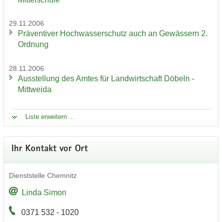
29.11.2006
Prä­ven­ti­ver Hoch­was­ser­schutz auch an Ge­wäs­sern 2.
Ord­nung
28.11.2006
Aus­stel­lung des Amtes für Land­wirt­schaft Dö­beln -
Mitt­wei­da
Liste er­wei­tern ...
Ihr Kon­takt vor Ort
Dienst­stel­le Chem­nitz
Linda Simon
0371 532 - 1020