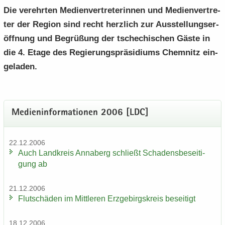
Die ver­ehr­ten Me­di­en­ver­tre­te­rin­nen und Me­di­en­ver­tre­
ter der Re­gi­on sind recht herz­lich zur Aus­stel­lungs­er­
öff­nung und Be­grü­ßung der tsche­chi­schen Gäste in
die 4. Etage des Re­gie­rungs­prä­si­di­ums Chem­nitz ein­
ge­la­den.
Me­di­en­in­for­ma­tio­nen 2006 [LDC]
22.12.2006
Auch Land­kreis An­na­berg schließt Scha­dens­be­sei­ti­
gung ab
21.12.2006
Flut­schä­den im Mitt­le­ren Erz­ge­birgs­kreis be­sei­tigt
18.12.2006