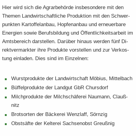
Hier wird sich die Agrar­be­hör­de ins­be­son­de­re mit den
The­men Land­wirt­schaft­li­che Pro­duk­ti­on mit den Schwer­
punk­ten Kar­tof­fel­an­bau, Hop­fen­an­bau und er­neu­er­ba­re
En­er­gien sowie Be­rufs­bil­dung und Öf­fent­lich­keits­ar­beit im
Amts­be­reich dar­stel­len. Dar­über hin­aus wer­den fünf Di­
rekt­ver­mark­ter ihre Pro­duk­te vor­stel­len und zur Ver­kos­
tung ein­la­den. Dies sind im Ein­zel­nen:
Wurst­pro­duk­te der Land­wirt­schaft Mö­bi­us, Mit­tel­bach
Büf­fel­pro­duk­te der Land­gut GbR Ch­urs­dorf
Milch­pro­duk­te der Milch­schä­fe­rei Nau­mann, Clau­ß­
nitz
Brot­sor­ten der Bä­cke­rei Wenzlaff, Sörn­zig
Obst­säf­te der Kel­te­rei Sach­sen­obst Greuß­nig