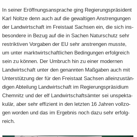
In sei­ner Er­öff­nungs­an­spra­che ging Re­gie­rungs­prä­si­dent
Karl Nolt­ze denn auch auf die ge­wal­ti­gen An­stren­gun­gen
der Land­wirt­schaft im Frei­staat Sach­sen ein, die sich ins­
be­son­de­re in Bezug auf die in Sa­chen Na­tur­schutz sehr
re­strik­ti­ven Vor­ga­ben der EU sehr an­stren­gen muss­te,
um unter markt­wirt­schaft­li­chen Be­din­gun­gen er­folg­reich
sein zu kön­nen. Der Um­bruch hin zu einer mo­der­nen
Land­wirt­schaft unter den ge­nann­ten Maß­ga­ben auch mit
Un­ter­stüt­zung der für den Frei­staat Sach­sen al­lein­zu­stän­
di­gen Ab­tei­lung Land­wirt­schaft im Re­gie­rungs­prä­si­di­um
Chem­nitz und der elf Land­wirt­schafts­äm­ter sei un­spek­ta­
ku­lär, aber sehr ef­fi­zi­ent in den letz­ten 16 Jah­ren voll­zo­
gen wor­den und das im Er­geb­nis noch dazu sehr er­folg­
reich.