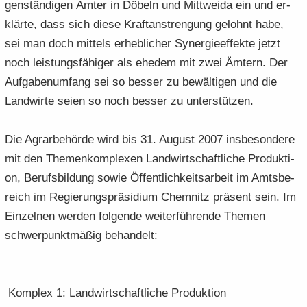
gen­stän­di­gen Ämter in Dö­beln und Mitt­wei­da ein und er­
klär­te, dass sich diese Kraft­an­stren­gung ge­lohnt habe,
sei man doch mit­tels er­heb­li­cher Syn­er­gie­ef­fek­te jetzt
noch leis­tungs­fä­hi­ger als ehe­dem mit zwei Äm­tern. Der
Auf­ga­ben­um­fang sei so bes­ser zu be­wäl­ti­gen und die
Land­wir­te seien so noch bes­ser zu un­ter­stüt­zen.
Die Agrar­be­hör­de wird bis 31. Au­gust 2007 ins­be­son­de­re
mit den The­men­kom­ple­xen Land­wirt­schaft­li­che Pro­duk­ti­
on, Be­rufs­bil­dung sowie Öf­fent­lich­keits­ar­beit im Amts­be­
reich im Re­gie­rungs­prä­si­di­um Chem­nitz prä­sent sein. Im
Ein­zel­nen wer­den fol­gen­de wei­ter­füh­ren­de The­men
schwer­punkt­mä­ßig be­han­delt:
Kom­plex 1: Land­wirt­schaft­li­che Pro­duk­ti­on