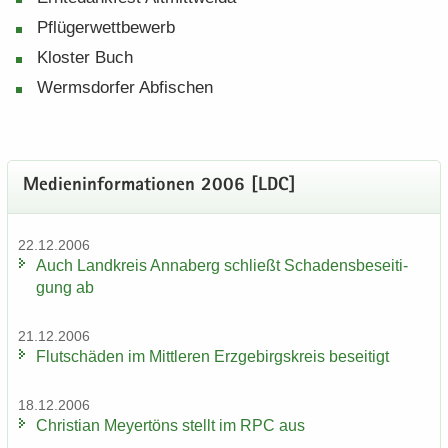
Pflü­ger­wett­be­werb
Klos­ter Buch
Werms­dor­fer Ab­fi­schen
Me­di­en­in­for­ma­tio­nen 2006 [LDC]
22.12.2006
Auch Land­kreis An­na­berg schließt Scha­dens­be­sei­ti­
gung ab
21.12.2006
Flut­schä­den im Mitt­le­ren Erz­ge­birgs­kreis be­sei­tigt
18.12.2006
Chris­ti­an Mey­er­töns stellt im RPC aus