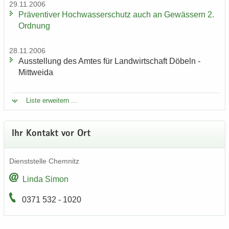
29.11.2006
Prä­ven­ti­ver Hoch­was­ser­schutz auch an Ge­wäs­sern 2.
Ord­nung
28.11.2006
Aus­stel­lung des Amtes für Land­wirt­schaft Dö­beln -
Mitt­wei­da
Liste er­wei­tern ...
Ihr Kon­takt vor Ort
Dienst­stel­le Chem­nitz
Linda Simon
0371 532 - 1020