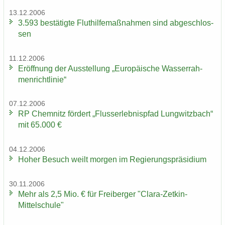
13.12.2006
3.593 be­stä­tig­te Flut­hil­fe­maß­nah­men sind ab­ge­schlos­
sen
11.12.2006
Er­öff­nung der Aus­stel­lung „Eu­ro­päi­sche Was­ser­rah­
men­richt­li­nie“
07.12.2006
RP Chem­nitz för­dert „Fluss­erleb­nis­pfad Lung­witz­bach“
mit 65.000 €
04.12.2006
Hoher Be­such weilt mor­gen im Re­gie­rungs­prä­si­di­um
30.11.2006
Mehr als 2,5 Mio. € für Frei­ber­ger "Clara-​Zetkin-
Mittelschule"