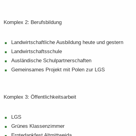
Kom­plex 2: Be­rufs­bil­dung
Land­wirt­schaft­li­che Aus­bil­dung heute und ges­tern
Land­wirt­schafts­schu­le
Aus­län­di­sche Schul­part­ner­schaf­ten
Ge­mein­sa­mes Pro­jekt mit Polen zur LGS
Kom­plex 3: Öf­fent­lich­keits­ar­beit
LGS
Grü­nes Klas­sen­zim­mer
Ern­te­dank­fest Alt­mitt­wei­da