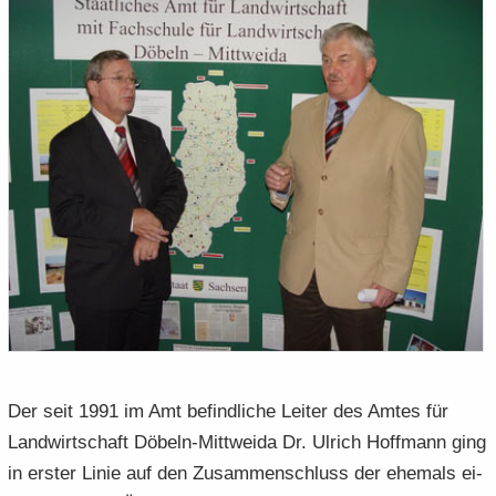
Der seit 1991 im Amt be­find­li­che Lei­ter des Amtes für
Land­wirt­schaft Döbeln-​Mittweida Dr. Ul­rich Hoff­mann ging
in ers­ter Linie auf den Zu­sam­men­schluss der ehe­mals ei­