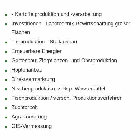
- Kar­tof­fel­pro­duk­ti­on und -​verarbeitung
In­ves­ti­tio­nen: Landtechnik-​Bewirtschaftung gro­ßer
Flä­chen
Tier­pro­duk­ti­on - Stal­laus­bau
Er­neu­er­ba­re En­er­gien
Gar­ten­bau: Zierpflanzen-​ und Obst­pro­duk­ti­on
Hop­fen­an­bau
Di­rekt­ver­mark­tung
Ni­schen­pro­duk­ti­on: z.Bsp. Was­ser­büf­fel
Fisch­pro­duk­ti­on / versch. Pro­duk­ti­ons­ver­fah­ren
Zucht­ar­beit
Agrar­för­de­rung
GIS-​Vermessung