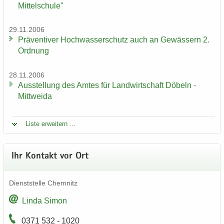
Mittelschule"
29.11.2006
Prä­ven­ti­ver Hoch­was­ser­schutz auch an Ge­wäs­sern 2.
Ord­nung
28.11.2006
Aus­stel­lung des Amtes für Land­wirt­schaft Dö­beln -
Mitt­wei­da
Liste er­wei­tern ...
Ihr Kon­takt vor Ort
Dienst­stel­le Chem­nitz
Linda Simon
0371 532 - 1020