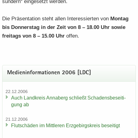
sün­dern“ ein­ge­setzt wer­den.
Die Prä­sen­ta­ti­on steht allen In­ter­es­sier­ten von
Mon­tag
bis Don­ners­tag in der Zeit von 8 – 18.00 Uhr sowie
frei­tags von 8 – 15.00 Uhr
offen.
Me­di­en­in­for­ma­tio­nen 2006 [LDC]
22.12.2006
Auch Land­kreis An­na­berg schließt Scha­dens­be­sei­ti­
gung ab
21.12.2006
Flut­schä­den im Mitt­le­ren Erz­ge­birgs­kreis be­sei­tigt