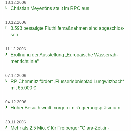
18.12.2006
Chris­ti­an Mey­er­töns stellt im RPC aus
13.12.2006
3.593 be­stä­tig­te Flut­hil­fe­maß­nah­men sind ab­ge­schlos­
sen
11.12.2006
Er­öff­nung der Aus­stel­lung „Eu­ro­päi­sche Was­ser­rah­
men­richt­li­nie“
07.12.2006
RP Chem­nitz för­dert „Fluss­erleb­nis­pfad Lung­witz­bach“
mit 65.000 €
04.12.2006
Hoher Be­such weilt mor­gen im Re­gie­rungs­prä­si­di­um
30.11.2006
Mehr als 2,5 Mio. € für Frei­ber­ger "Clara-​Zetkin-