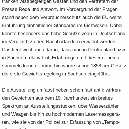
trän­ken wiss­be­gie­ri­gen Gäs­ten und den Ver­tre­tern der
Pres­se Rede und Ant­wort. Im Vor­der­grund der Fra­gen
stand neben dem Ver­brau­cher­schutz auch die EU-​weite
Ein­füh­rung ein­heit­li­cher Stan­dards im Eich­we­sen. Dabei
konn­te be­son­ders das hohe Schutz­ni­veau in Deutsch­land
im Ver­gleich zu den Nach­bar­län­dern er­wähnt wer­den.
Das liegt wohl auch daran, dass man in Deutsch­land bzw.
in Sach­sen re­la­tiv früh Er­fah­run­gen mit die­sem Thema
sam­meln konn­te. Im­mer­hin wurde schon 1858 per Ge­setz
die erste Ge­wichts­re­ge­lung in Sach­sen ein­ge­führt.
Die Aus­stel­lung um­fasst neben schon fast antik wir­ken­
den Ge­wich­ten aus dem 19. Jahr­hun­dert ein brei­tes
Spek­trum an Aus­stel­lungs­stü­cken, über Was­ser­zäh­ler
und Waa­gen bis hin zu hoch­mo­der­nen La­ser­mess­ge­rä­
ten, wie sie von der Po­li­zei zur Er­fas­sung von „Tem­po­