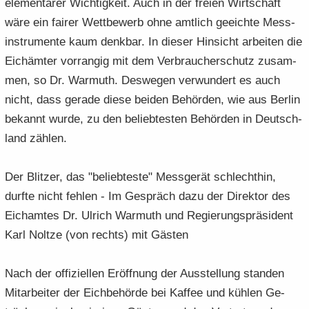
ele­men­ta­rer Wich­tig­keit. Auch in der frei­en Wirt­schaft
wäre ein fai­rer Wett­be­werb ohne amt­lich ge­eich­te Mess­
in­stru­men­te kaum denk­bar. In die­ser Hin­sicht ar­bei­ten die
Eich­äm­ter vor­ran­gig mit dem Ver­brau­cher­schutz zu­sam­
men, so Dr. War­muth. Des­we­gen ver­wun­dert es auch
nicht, dass ge­ra­de diese bei­den Be­hör­den, wie aus Ber­lin
be­kannt wurde, zu den be­lieb­tes­ten Be­hör­den in Deutsch­
land zäh­len.
Der Blit­zer, das "be­lieb­tes­te" Mess­ge­rät schlecht­hin,
durf­te nicht feh­len - Im Ge­spräch dazu der Di­rek­tor des
Eich­am­tes Dr. Ul­rich War­muth und Re­gie­rungs­prä­si­dent
Karl Nolt­ze (von rechts) mit Gäs­ten
Nach der of­fi­zi­el­len Er­öff­nung der Aus­stel­lung stan­den
Mit­ar­bei­ter der Eich­be­hör­de bei Kaf­fee und küh­len Ge­