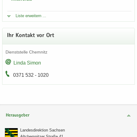
Liste er­wei­tern ...
Ihr Kon­takt vor Ort
Dienst­stel­le Chem­nitz
Linda Simon
0371 532 - 1020
Herausgeber
Lan­des­di­rek­ti­on Sach­sen
Alt­chem­nit­zer Stra­ße 41