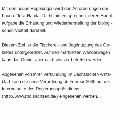
Mit den neuen Re­ge­lun­gen wird den An­for­de­run­gen der
Fauna-​Flora-Habitat-Richtlinie ent­spro­chen, deren Haupt­
auf­ga­be die Er­hal­tung und Wie­der­her­stel­lung der bio­lo­gi­
schen Viel­falt dar­stellt.
Die­sem Ziel ist die Fischerei-​ und Jagd­nut­zung des Ge­
bie­tes un­ter­ge­ord­net. Auf den mar­kier­ten Wan­der­we­gen
kann das Ge­biet aber nach wie vor be­tre­ten wer­den.
Ab­ge­se­hen von ihrer Ver­kün­dung im Säch­si­schen Amts­
blatt kann die neue Ver­ord­nung ab Fe­bru­ar 2006 auf der
In­ter­net­sei­te des Re­gie­rungs­prä­si­di­ums
(http://www.rpc.sach­sen.de/) ein­ge­se­hen wer­den.