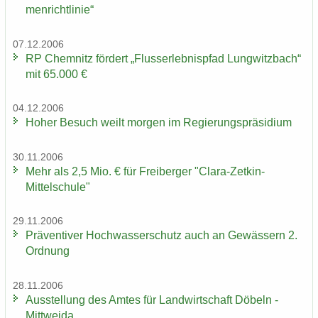
men­richt­li­nie“
07.12.2006
RP Chem­nitz för­dert „Fluss­erleb­nis­pfad Lung­witz­bach“
mit 65.000 €
04.12.2006
Hoher Be­such weilt mor­gen im Re­gie­rungs­prä­si­di­um
30.11.2006
Mehr als 2,5 Mio. € für Frei­ber­ger "Clara-​Zetkin-
Mittelschule"
29.11.2006
Prä­ven­ti­ver Hoch­was­ser­schutz auch an Ge­wäs­sern 2.
Ord­nung
28.11.2006
Aus­stel­lung des Amtes für Land­wirt­schaft Dö­beln -
Mitt­wei­da