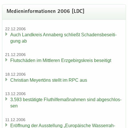
Me­di­en­in­for­ma­tio­nen 2006 [LDC]
22.12.2006
Auch Land­kreis An­na­berg schließt Scha­dens­be­sei­ti­
gung ab
21.12.2006
Flut­schä­den im Mitt­le­ren Erz­ge­birgs­kreis be­sei­tigt
18.12.2006
Chris­ti­an Mey­er­töns stellt im RPC aus
13.12.2006
3.593 be­stä­tig­te Flut­hil­fe­maß­nah­men sind ab­ge­schlos­
sen
11.12.2006
Er­öff­nung der Aus­stel­lung „Eu­ro­päi­sche Was­ser­rah­