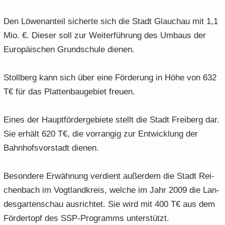
Den Lö­wen­an­teil si­cher­te sich die Stadt Glauch­au mit 1,1
Mio. €. Die­ser soll zur Wei­ter­füh­rung des Um­baus der
Eu­ro­päi­schen Grund­schu­le die­nen.
Stoll­berg kann sich über eine För­de­rung in Höhe von 632
T€ für das Plat­ten­bau­ge­biet freu­en.
Eines der Haupt­för­der­ge­bie­te stellt die Stadt Frei­berg dar.
Sie er­hält 620 T€, die vor­ran­gig zur Ent­wick­lung der
Bahn­hofs­vor­stadt die­nen.
Be­son­de­re Er­wäh­nung ver­dient au­ßer­dem die Stadt Rei­
chen­bach im Vogt­land­kreis, wel­che im Jahr 2009 die Lan­
des­gar­ten­schau aus­rich­tet. Sie wird mit 400 T€ aus dem
För­der­topf des SSP-​Programms un­ter­stützt.