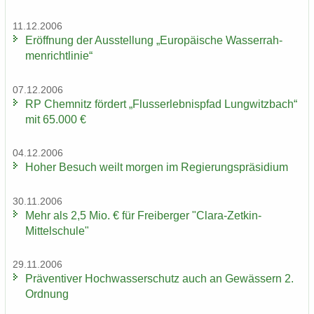
11.12.2006
Er­öff­nung der Aus­stel­lung „Eu­ro­päi­sche Was­ser­rah­
men­richt­li­nie“
07.12.2006
RP Chem­nitz för­dert „Fluss­erleb­nis­pfad Lung­witz­bach“
mit 65.000 €
04.12.2006
Hoher Be­such weilt mor­gen im Re­gie­rungs­prä­si­di­um
30.11.2006
Mehr als 2,5 Mio. € für Frei­ber­ger "Clara-​Zetkin-
Mittelschule"
29.11.2006
Prä­ven­ti­ver Hoch­was­ser­schutz auch an Ge­wäs­sern 2.
Ord­nung