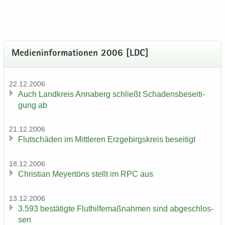
Me­di­en­in­for­ma­tio­nen 2006 [LDC]
22.12.2006
Auch Land­kreis An­na­berg schließt Scha­dens­be­sei­ti­
gung ab
21.12.2006
Flut­schä­den im Mitt­le­ren Erz­ge­birgs­kreis be­sei­tigt
18.12.2006
Chris­ti­an Mey­er­töns stellt im RPC aus
13.12.2006
3.593 be­stä­tig­te Flut­hil­fe­maß­nah­men sind ab­ge­schlos­
sen