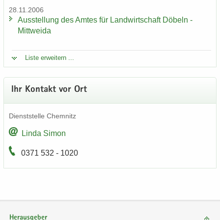
28.11.2006
Aus­stel­lung des Amtes für Land­wirt­schaft Dö­beln -
Mitt­wei­da
Liste er­wei­tern ...
Ihr Kon­takt vor Ort
Dienst­stel­le Chem­nitz
Linda Simon
0371 532 - 1020
Herausgeber