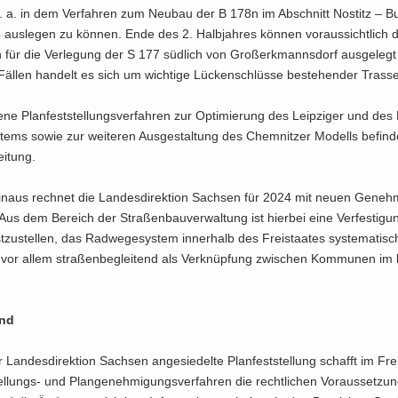
 u. a. in dem Ver­fah­ren zum Neu­bau der B 178n im Ab­schnitt Nostitz – B
 aus­le­gen zu kön­nen. Ende des 2. Halb­jah­res kön­nen vor­aus­sicht­lich 
en für die Ver­le­gung der S 177 süd­lich von Gro­ßerk­manns­dorf aus­ge­leg
Fäl­len han­delt es sich um wich­ti­ge Lü­cken­schlüs­se be­stehen­der Tras­s
e­ne Plan­fest­stel­lungs­ver­fah­ren zur Op­ti­mie­rung des Leip­zi­ger und de
ms sowie zur wei­te­ren Aus­ge­stal­tung des Chem­nit­zer Mo­dells be­fin­d
ei­tung.
n­aus rech­net die Lan­des­di­rek­ti­on Sach­sen für 2024 mit neuen Ge­neh­
 Aus dem Be­reich der Stra­ßen­bau­ver­wal­tung ist hier­bei eine Ver­fes­ti­g
­zu­stel­len, das Rad­we­ge­sys­tem in­ner­halb des Frei­staa­tes sys­te­ma­tis
vor allem stra­ßen­be­glei­tend als Ver­knüp­fung zwi­schen Kom­mu­nen im l
und
Lan­des­di­rek­ti­on Sach­sen an­ge­sie­del­te Plan­fest­stel­lung schafft im Fre
llungs-​ und Plan­ge­neh­mi­gungs­ver­fah­ren die recht­li­chen Vor­aus­set­zun