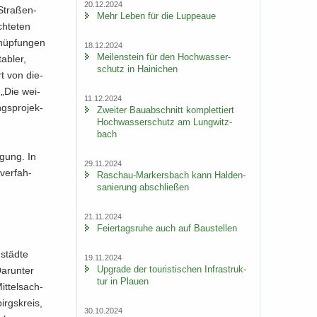
20.12.2024
Straßen-​
Mehr Leben für die Lup­peaue
h­te­ten
nüp­fun­gen
18.12.2024
Mei­len­stein für den Hoch­was­ser­
a­bler,
schutz in Hai­ni­chen
ert von die­
 „Die wei­
11.12.2024
gs­pro­jek­
Zwei­ter Bau­ab­schnitt kom­plet­tiert
Hoch­was­ser­schutz am Lung­witz­
bach
i­gung. In
29.11.2024
­ver­fah­
Raschau-​Markersbach kann Hal­den­
sa­nie­rung ab­schlie­ßen
21.11.2024
Fei­er­tags­ru­he auch auf Bau­stel­len
städ­te
19.11.2024
Up­grade der tou­ris­ti­schen In­fra­struk­
ar­un­ter
tur in Plau­en
it­tel­sach­
irgs­kreis,
30.10.2024