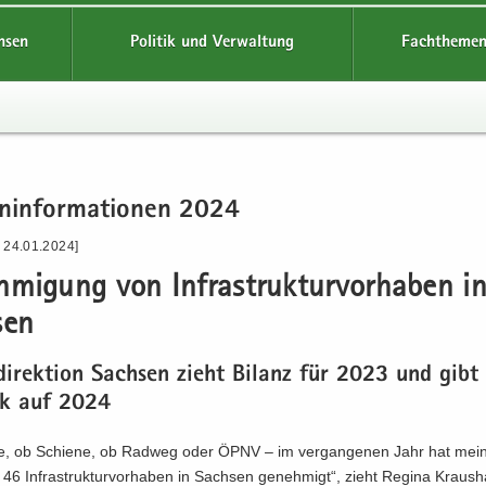
hsen
Politik und Verwaltung
Fachthemen
n­in­for­ma­tio­nen 2024
- 24.01.2024]
­mi­gung von In­fra­struk­tur­vor­ha­ben i
sen
­di­rek­ti­on Sach­sen zieht Bi­lanz für 2023 und gibt
ck auf 2024
e, ob Schie­ne, ob Rad­weg oder ÖPNV – im ver­gan­ge­nen Jahr hat me
 46 In­fra­struk­tur­vor­ha­ben in Sach­sen ge­neh­migt“, zieht Re­gi­na Kraus­