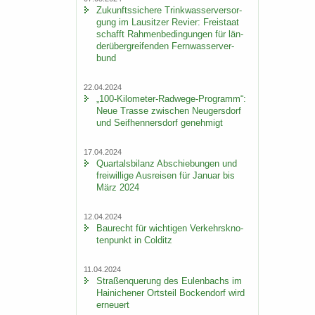
Zu­kunfts­si­che­re Trink­was­ser­ver­sor­
gung im Lau­sit­zer Re­vier: Frei­staat
schafft Rah­men­be­din­gun­gen für län­
der­über­grei­fen­den Fern­was­ser­ver­
bund
22.04.2024
„100-​Kilometer-Radwege-Programm“:
Neue Tras­se zwi­schen Neu­gers­dorf
und Seif­hen­ners­dorf ge­neh­migt
17.04.2024
Quar­tals­bi­lanz Ab­schie­bun­gen und
frei­wil­li­ge Aus­rei­sen für Ja­nu­ar bis
März 2024
12.04.2024
Bau­recht für wich­ti­gen Ver­kehrs­kno­
ten­punkt in Col­ditz
11.04.2024
Stra­ßen­que­rung des Eu­len­bachs im
Hai­ni­che­ner Orts­teil Bo­cken­dorf wird
er­neu­ert