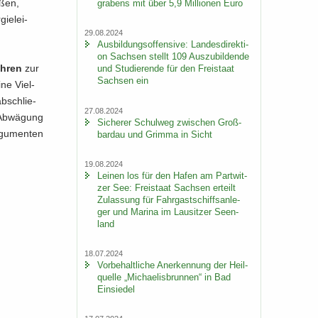
­ßen,
gra­bens mit über 5,9 Mil­lio­nen Euro
ie­lei­
29.08.2024
Aus­bil­dungs­of­fen­si­ve: Lan­des­di­rek­ti­
on Sach­sen stellt 109 Aus­zu­bil­den­de
ah­ren
zur
und Stu­die­ren­de für den Frei­staat
Sach­sen ein
ine Viel­
ab­schlie­
27.08.2024
 Ab­wä­gung
Si­che­rer Schul­weg zwi­schen Groß­
­gu­men­ten
bardau und Grim­ma in Sicht
19.08.2024
Lei­nen los für den Hafen am Part­wit­
zer See: Frei­staat Sach­sen er­teilt
Zu­las­sung für Fahr­gast­schiffs­an­le­
ger und Ma­ri­na im Lau­sit­zer Se­en­
land
18.07.2024
Vor­be­halt­li­che An­er­ken­nung der Heil­
quel­le „Mi­chae­lis­brun­nen“ in Bad
Ein­sie­del