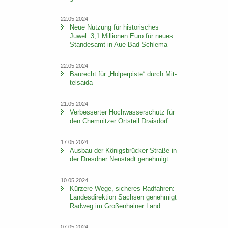
22.05.2024
Neue Nut­zung für his­to­ri­sches
Juwel: 3,1 Mil­lio­nen Euro für neues
Stan­des­amt in Aue-​Bad Schle­ma
22.05.2024
Bau­recht für „Hol­per­pis­te“ durch Mit­
tel­sai­da
21.05.2024
Ver­bes­ser­ter Hoch­was­ser­schutz für
den Chem­nit­zer Orts­teil Drai­s­dorf
17.05.2024
Aus­bau der Kö­nigs­brü­cker Stra­ße in
der Dresd­ner Neu­stadt ge­neh­migt
10.05.2024
Kür­ze­re Wege, si­che­res Rad­fah­ren:
Lan­des­di­rek­ti­on Sach­sen ge­neh­migt
Rad­weg im Gro­ßen­hai­ner Land
07.05.2024