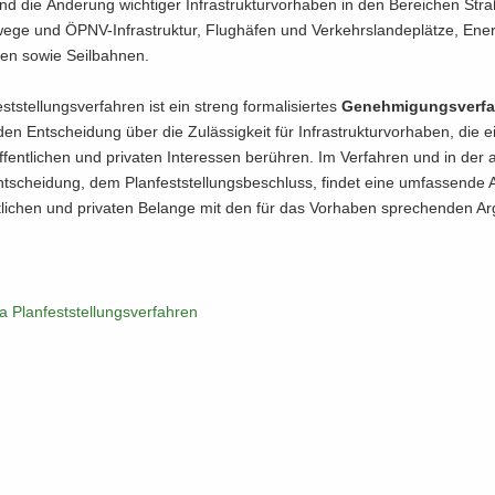
 die Än­de­rung wich­ti­ger In­fra­struk­tur­vor­ha­ben in den Be­rei­chen Stra
e­ge und ÖPNV-​Infrastruktur, Flug­hä­fen und Ver­kehrs­lan­de­plät­ze, En­er­g
sen sowie Seil­bah­nen.
t­stel­lungs­ver­fah­ren ist ein streng for­ma­li­sier­tes
Ge­neh­mi­gungs­ver­f
den Ent­schei­dung über die Zu­läs­sig­keit für In­fra­struk­tur­vor­ha­ben, die e
­fent­li­chen und pri­va­ten In­ter­es­sen be­rüh­ren. Im Ver­fah­ren und in der 
­schei­dung, dem Plan­fest­stel­lungs­be­schluss, fin­det eine um­fas­sen­de
nt­li­chen und pri­va­ten Be­lan­ge mit den für das Vor­ha­ben spre­chen­den Ar
Plan­fest­stel­lungs­ver­fah­ren