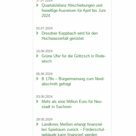
17.07.2024
Quar­tals­bi­lanz Ab­schie­bun­gen und
frei­wil­li­ge Aus­rei­sen für April bis Juni
2024
02.07.2024
Dresd­ner Kepp­bach wird für den
Hoch­was­ser­fall ge­rüs­tet
10.06.2024
Grüne Ufer für die Göltzsch in Ro­de­
wisch
06.06.2024
B 178n – Bür­ger­mei­nung zum Nord­
ab­schnitt ge­fragt
03.06.2024
Mehr als eine Mil­li­on Euro für Neu­
stadt in Sach­sen
29.05.2024
Land­kreis Mei­ßen er­langt fi­nan­zi­el­
len Spiel­raum zu­rück – För­der­schul­
ge­bäu­de kann fi­nan­ziert wer­den