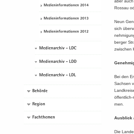
aber auch 
Me­di­en­in­for­ma­tio­nen 2014
Ros­sau o
Me­di­en­in­for­ma­tio­nen 2013
Neun Ge­neh
sich über­
Me­di­en­in­for­ma­tio­nen 2012
neh­mi­gun
ber­ger Str
Medienarchiv - LDC
zwi­schen Ku
Medienarchiv - LDD
Ge­neh­mi­
Medienarchiv - LDL
Bei den Emp
Sach­sen vo
Land­krei­
Behörde
öffentlich-
men.
Region
Fachthemen
Aus­blick
Die Lan­des­