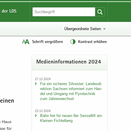
 der LDS
Übergeordnete Seiten
Schrift vergrößern
Kontrast erhöhen
Me­di­en­in­for­ma­tio­nen 2024
n
27.12.2024
Für ein si­che­res Sil­ves­ter: Lan­des­di­
rek­ti­on Sach­sen in­for­miert zum Han­
del und Um­gang mit Py­ro­tech­nik
zum Jah­res­wech­sel
 einen
23.12.2024
Bahn frei für neuen 8er Ses­sel­lift am
Klei­nen Fich­tel­berg
in Haus
haar für