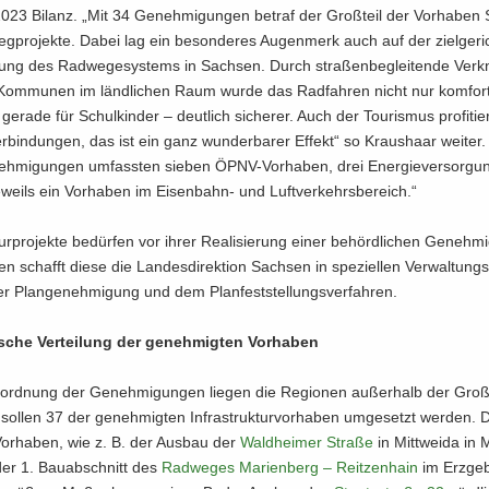
23 Bi­lanz. „Mit 34 Ge­neh­mi­gun­gen be­traf der Groß­teil der Vor­ha­ben 
­pro­jek­te. Dabei lag ein be­son­de­res Au­gen­merk auch auf der ziel­ge­ric
rung des Rad­we­ge­sys­tems in Sach­sen. Durch stra­ßen­be­glei­ten­de Ver­k
Kom­mu­nen im länd­li­chen Raum wurde das Rad­fah­ren nicht nur kom­for­t
ge­ra­de für Schul­kin­der – deut­lich si­che­rer. Auch der Tou­ris­mus pro­fi­ti
­bin­dun­gen, das ist ein ganz wun­der­ba­rer Ef­fekt“ so Kraus­haar wei­ter.
eh­mi­gun­gen um­fass­ten sie­ben ÖPNV-​Vorhaben, drei En­er­gie­ver­sor­gun
­weils ein Vor­ha­ben im Eisenbahn-​ und Luft­ver­kehrs­be­reich.“
­tur­pro­jek­te be­dür­fen vor ihrer Rea­li­sie­rung einer be­hörd­li­chen Ge­neh­m
len schafft diese die Lan­des­di­rek­ti­on Sach­sen in spe­zi­el­len Ver­wal­tungs
r Plan­ge­neh­mi­gung und dem Plan­fest­stel­lungs­ver­fah­ren.
­sche Ver­tei­lung der ge­neh­mig­ten Vor­ha­ben
ord­nung der Ge­neh­mi­gun­gen lie­gen die Re­gio­nen au­ßer­halb der Groß­
sol­len 37 der ge­neh­mig­ten In­fra­struk­tur­vor­ha­ben um­ge­setzt wer­den. D
 Vor­ha­ben, wie z. B. der Aus­bau der
Wald­hei­mer Stra­ße
in Mitt­wei­da in M
er 1. Bau­ab­schnitt des
Rad­we­ges Ma­ri­en­berg – Reit­zen­hain
im Erz­ge­b