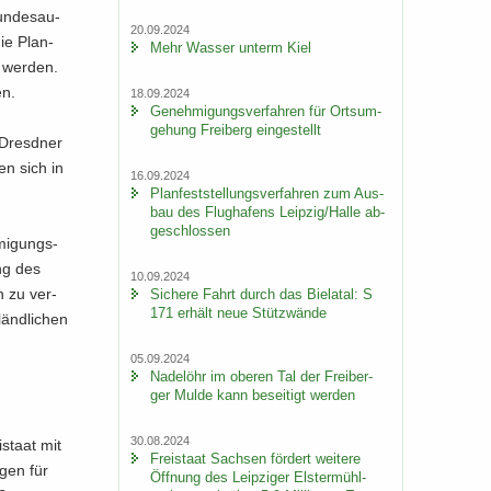
un­des­au­
20.09.2024
die Plan­
Mehr Was­ser un­term Kiel
t wer­den.
en.
18.09.2024
Ge­neh­mi­gungs­ver­fah­ren für Orts­um­
ge­hung Frei­berg ein­ge­stellt
s Dresd­ner
en sich in
16.09.2024
Plan­fest­stel­lungs­ver­fah­ren zum Aus­
bau des Flug­ha­fens Leip­zig/Halle ab­
ge­schlos­sen
mi­gungs­
ung des
10.09.2024
ch zu ver­
Si­che­re Fahrt durch das Bie­la­tal: S
171 er­hält neue Stüt­z­wän­de
änd­li­chen
05.09.2024
Na­del­öhr im obe­ren Tal der Frei­ber­
ger Mulde kann be­sei­tigt wer­den
30.08.2024
i­staat mit
Frei­staat Sach­sen för­dert wei­te­re
­gen für
Öff­nung des Leip­zi­ger Els­ter­mühl­