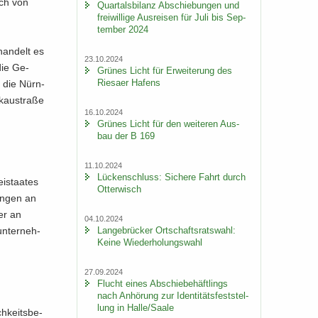
ich von
Quar­tals­bi­lanz Ab­schie­bun­gen und
frei­wil­li­ge Aus­rei­sen für Juli bis Sep­
tem­ber 2024
han­delt es
23.10.2024
die Ge­
Grü­nes Licht für Er­wei­te­rung des
Rie­sa­er Ha­fens
 die Nürn­
kau­stra­ße
16.10.2024
Grü­nes Licht für den wei­te­ren Aus­
bau der B 169
11.10.2024
Lü­cken­schluss: Si­che­re Fahrt durch
i­staa­tes
Ot­ter­wisch
in­gen an
er an
04.10.2024
un­ter­neh­
Lan­ge­brü­cker Ort­schafts­rats­wahl:
Keine Wie­der­ho­lungs­wahl
27.09.2024
Flucht eines Ab­schie­be­häft­lings
nach An­hö­rung zur Iden­ti­täts­fest­stel­
lung in Halle/Saale
ch­keits­be­