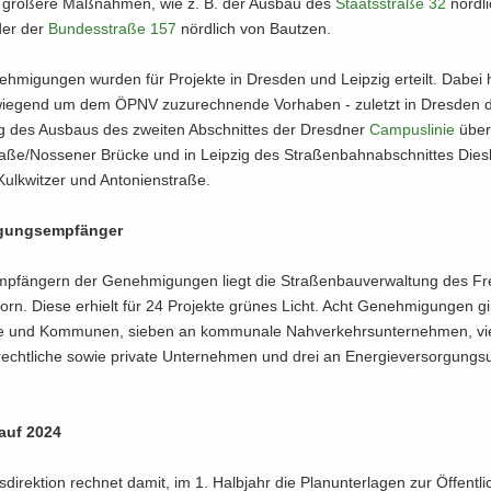
grö­ße­re Maß­nah­men, wie z. B. der Aus­bau des
Staats­stra­ße 32
nörd­l
der der
Bun­des­stra­ße 157
nörd­lich von Baut­zen.
­mi­gun­gen wur­den für Pro­jek­te in Dres­den und Leip­zig er­teilt. Dabei 
wie­gend um dem ÖPNV zu­zu­rech­nen­de Vor­ha­ben - zu­letzt in Dres­den 
g des Aus­baus des zwei­ten Ab­schnit­tes der Dresd­ner
Cam­pus­li­nie
über
a­ße/Nos­se­ner Brü­cke und in Leip­zig des Stra­ßen­bahn­ab­schnit­tes Dies­
lk­wit­zer und An­to­ni­en­stra­ße.
gungs­emp­fän­ger
­fän­gern der Ge­neh­mi­gun­gen liegt die Stra­ßen­bau­ver­wal­tung des Fre
rn. Diese er­hielt für 24 Pro­jek­te grü­nes Licht. Acht Ge­neh­mi­gun­gen g
se und Kom­mu­nen, sie­ben an kom­mu­na­le Nah­ver­kehrs­un­ter­neh­men, vi
​rechtliche sowie pri­va­te Un­ter­neh­men und drei an En­er­gie­ver­sor­gungs­
 auf 2024
di­rek­ti­on rech­net damit, im 1. Halb­jahr die Plan­un­ter­la­gen zur Öf­fent­li