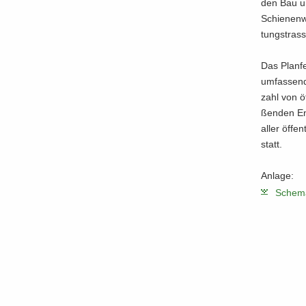
den Bau und
Schie­nen­w
tungs­tras­
Das Plan­fes
um­fas­sen­
zahl von öf
ßen­den Ent
aller öf­fe
statt.
An­la­ge:
Sche­ma 