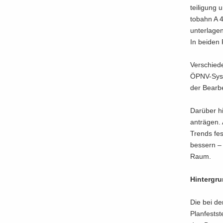
tei­li­gung
to­bahn A 4
un­ter­la­g
In bei­den 
Ver­schie­d
ÖPNV-​Syste
der Be­ar­b
Dar­über hi
an­trä­gen.
Trends fest
bes­sern – 
Raum.
Hin­ter­gr
Die bei der 
Planfestste