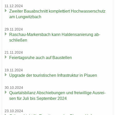
11.12.2024
Zwei­ter Bau­ab­schnitt kom­plet­tiert Hoch­was­ser­schutz
am Lung­witz­bach
29.11.2024
Raschau-​Markersbach kann Hal­den­sa­nie­rung ab­
schlie­ßen
21.11.2024
Fei­er­tags­ru­he auch auf Bau­stel­len
19.11.2024
Up­grade der tou­ris­ti­schen In­fra­struk­tur in Plau­en
30.10.2024
Quar­tals­bi­lanz Ab­schie­bun­gen und frei­wil­li­ge Aus­rei­
sen für Juli bis Sep­tem­ber 2024
23.10.2024