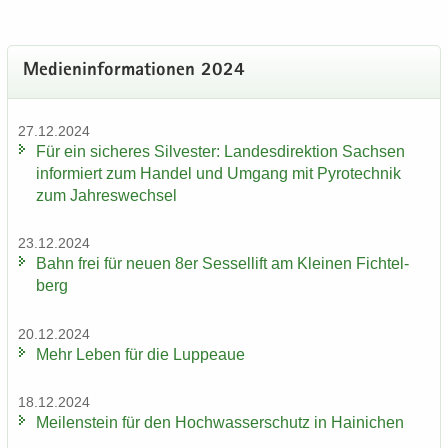
Me­di­en­in­for­ma­tio­nen 2024
27.12.2024
Für ein si­che­res Sil­ves­ter: Lan­des­di­rek­ti­on Sach­sen
in­for­miert zum Han­del und Um­gang mit Py­ro­tech­nik
zum Jah­res­wech­sel
23.12.2024
Bahn frei für neuen 8er Ses­sel­lift am Klei­nen Fich­tel­
berg
20.12.2024
Mehr Leben für die Lup­peaue
18.12.2024
Mei­len­stein für den Hoch­was­ser­schutz in Hai­ni­chen