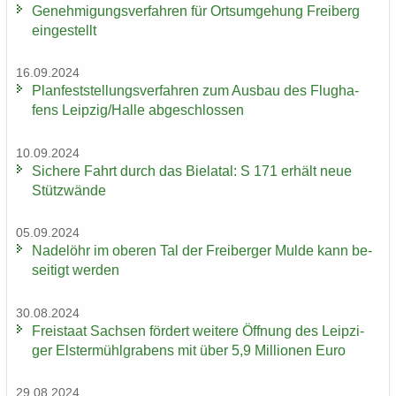
Ge­neh­mi­gungs­ver­fah­ren für Orts­um­ge­hung Frei­berg
ein­ge­stellt
16.09.2024
Plan­fest­stel­lungs­ver­fah­ren zum Aus­bau des Flug­ha­
fens Leip­zig/Halle ab­ge­schlos­sen
10.09.2024
Si­che­re Fahrt durch das Bie­la­tal: S 171 er­hält neue
Stüt­z­wän­de
05.09.2024
Na­del­öhr im obe­ren Tal der Frei­ber­ger Mulde kann be­
sei­tigt wer­den
30.08.2024
Frei­staat Sach­sen för­dert wei­te­re Öff­nung des Leip­zi­
ger Els­ter­mühl­gra­bens mit über 5,9 Mil­lio­nen Euro
29.08.2024