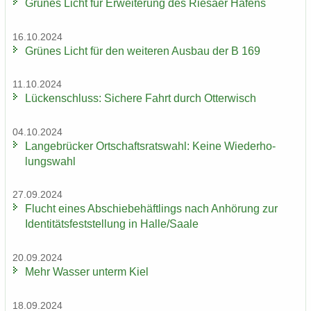
Grü­nes Licht für Er­wei­te­rung des Rie­sa­er Ha­fens
16.10.2024
Grü­nes Licht für den wei­te­ren Aus­bau der B 169
11.10.2024
Lü­cken­schluss: Si­che­re Fahrt durch Ot­ter­wisch
04.10.2024
Lan­ge­brü­cker Ort­schafts­rats­wahl: Keine Wie­der­ho­
lungs­wahl
27.09.2024
Flucht eines Ab­schie­be­häft­lings nach An­hö­rung zur
Iden­ti­täts­fest­stel­lung in Halle/Saale
20.09.2024
Mehr Was­ser un­term Kiel
18.09.2024