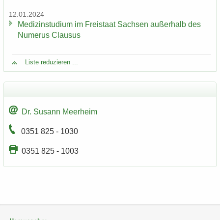
12.01.2024
Me­di­zin­stu­di­um im Frei­staat Sach­sen au­ßer­halb des
Nu­me­rus Clau­sus
Liste re­du­zie­ren ...
Dr. Su­sann Meer­heim
0351 825 - 1030
0351 825 - 1003