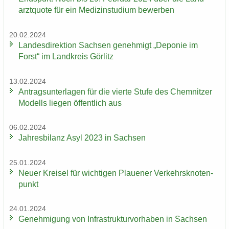
arzt­quo­te für ein Me­di­zin­stu­di­um be­wer­ben
20.02.2024
Lan­des­di­rek­ti­on Sach­sen ge­neh­migt „De­po­nie im
Forst“ im Land­kreis Gör­litz
13.02.2024
An­trags­un­ter­la­gen für die vier­te Stufe des Chem­nit­zer
Mo­dells lie­gen öf­fent­lich aus
06.02.2024
Jah­res­bi­lanz Asyl 2023 in Sach­sen
25.01.2024
Neuer Krei­sel für wich­ti­gen Plaue­ner Ver­kehrs­kno­ten­
punkt
24.01.2024
Ge­neh­mi­gung von In­fra­struk­tur­vor­ha­ben in Sach­sen