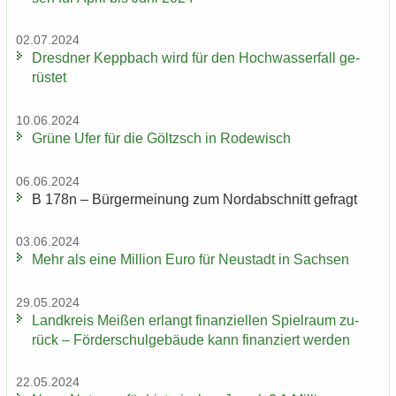
02.07.2024
Dresd­ner Kepp­bach wird für den Hoch­was­ser­fall ge­
rüs­tet
10.06.2024
Grüne Ufer für die Göltzsch in Ro­de­wisch
06.06.2024
B 178n – Bür­ger­mei­nung zum Nord­ab­schnitt ge­fragt
03.06.2024
Mehr als eine Mil­li­on Euro für Neu­stadt in Sach­sen
29.05.2024
Land­kreis Mei­ßen er­langt fi­nan­zi­el­len Spiel­raum zu­
rück – För­der­schul­ge­bäu­de kann fi­nan­ziert wer­den
22.05.2024