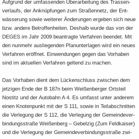
Auf­grund der um­fas­sen­den Über­ar­bei­tung des Tras­sen­
ver­laufs, der An­knüp­fun­gen zum Stra­ßen­netz, der Ent­
wäs­se­rung sowie wei­te­rer Än­de­run­gen er­ge­ben sich neue
bzw. an­de­re Be­trof­fen­hei­ten. Des­halb wurde das von der
DEGES im Jahr 2009 be­an­trag­te Ver­fah­ren be­en­det. Mit
den nun­mehr aus­lie­gen­den Plan­un­ter­la­gen wird ein neues
Ver­fah­ren er­öff­net. Ein­wen­dun­gen gegen das Vor­ha­ben
sind im ak­tu­el­len Ver­fah­ren gel­tend zu ma­chen.
Das Vor­ha­ben dient dem Lü­cken­schluss zwi­schen dem
jet­zi­gen Ende der B 187n beim Wei­ßen­ber­ger Orts­teil
Nostitz und der Au­to­bahn A 4. Es um­fasst unter an­de­rem
einen Kno­ten­punkt mit der S 111, sowie in Teil­ab­schnit­ten
die Ver­le­gung der S 112, die Ver­le­gung der Ge­mein­de­ver­
bin­dungs­stra­ße Wei­ßen­berg – Ge­bel­zig (Zum Feld­kai­ser)
und die Ver­le­gung der Ge­mein­de­ver­bin­dungs­stra­ße zwi­