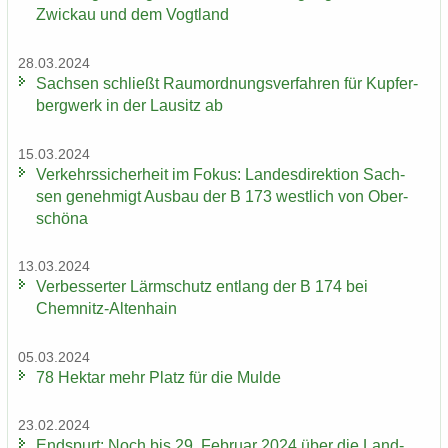
Zwi­ckau und dem Vogt­land
28.03.2024
Sach­sen schließt Raum­ord­nungs­ver­fah­ren für Kup­fer­
berg­werk in der Lau­sitz ab
15.03.2024
Ver­kehrs­si­cher­heit im Fokus: Lan­des­di­rek­ti­on Sach­
sen ge­neh­migt Aus­bau der B 173 west­lich von Ober­
schö­na
13.03.2024
Ver­bes­ser­ter Lärm­schutz ent­lang der B 174 bei
Chemnitz-​Altenhain
05.03.2024
78 Hekt­ar mehr Platz für die Mulde
23.02.2024
End­spurt: Noch bis 29. Fe­bru­ar 2024 über die Land­