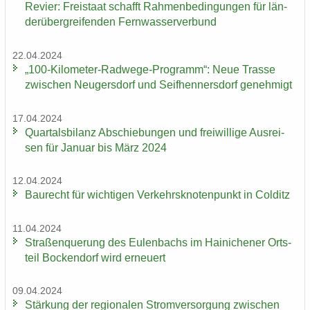
Re­vier: Frei­staat schafft Rah­men­be­din­gun­gen für län­
der­über­grei­fen­den Fern­was­ser­ver­bund
22.04.2024
„100-​Kilometer-Radwege-Programm“: Neue Tras­se
zwi­schen Neu­gers­dorf und Seif­hen­ners­dorf ge­neh­migt
17.04.2024
Quar­tals­bi­lanz Ab­schie­bun­gen und frei­wil­li­ge Aus­rei­
sen für Ja­nu­ar bis März 2024
12.04.2024
Bau­recht für wich­ti­gen Ver­kehrs­kno­ten­punkt in Col­ditz
11.04.2024
Stra­ßen­que­rung des Eu­len­bachs im Hai­ni­che­ner Orts­
teil Bo­cken­dorf wird er­neu­ert
09.04.2024
Stär­kung der re­gio­na­len Strom­ver­sor­gung zwi­schen