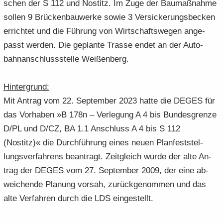
schen der S 112 und Nostitz. Im Zuge der Bau­maß­nah­me
sol­len 9 Brü­cken­bau­wer­ke sowie 3 Ver­si­cke­rungs­be­cken
er­rich­tet und die Füh­rung von Wirt­schafts­we­gen an­ge­
passt wer­den. Die ge­plan­te Tras­se endet an der Au­to­
bahn­an­schluss­stel­le Wei­ßen­berg.
Hin­ter­grund:
Mit An­trag vom 22. Sep­tem­ber 2023 hatte die DEGES für
das Vor­ha­ben »B 178n – Ver­le­gung A 4 bis Bun­des­gren­ze
D/PL und D/CZ, BA 1.1 An­schluss A 4 bis S 112
(Nostitz)« die Durch­füh­rung eines neuen Plan­fest­stel­
lungs­ver­fah­rens be­an­tragt. Zeit­gleich wurde der alte An­
trag der DEGES vom 27. Sep­tem­ber 2009, der eine ab­
wei­chen­de Pla­nung vor­sah, zu­rück­ge­nom­men und das
alte Ver­fah­ren durch die LDS ein­ge­stellt.