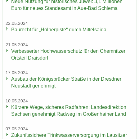
Neue Nut­zung für his­to­ri­sches Juwel: 3,1 Mil­lio­nen
Euro für neues Stan­des­amt in Aue-​Bad Schle­ma
22.05.2024
Bau­recht für „Hol­per­pis­te“ durch Mit­tel­sai­da
21.05.2024
Ver­bes­ser­ter Hoch­was­ser­schutz für den Chem­nit­zer
Orts­teil Drai­s­dorf
17.05.2024
Aus­bau der Kö­nigs­brü­cker Stra­ße in der Dresd­ner
Neu­stadt ge­neh­migt
10.05.2024
Kür­ze­re Wege, si­che­res Rad­fah­ren: Lan­des­di­rek­ti­on
Sach­sen ge­neh­migt Rad­weg im Gro­ßen­hai­ner Land
07.05.2024
Zu­kunfts­si­che­re Trink­was­ser­ver­sor­gung im Lau­sit­zer