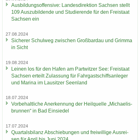
Aus­bil­dungs­of­fen­si­ve: Lan­des­di­rek­ti­on Sach­sen stellt
109 Aus­zu­bil­den­de und Stu­die­ren­de für den Frei­staat
Sach­sen ein
27.08.2024
Si­che­rer Schul­weg zwi­schen Groß­bardau und Grim­ma
in Sicht
19.08.2024
Lei­nen los für den Hafen am Part­wit­zer See: Frei­staat
Sach­sen er­teilt Zu­las­sung für Fahr­gast­schiffs­an­le­ger
und Ma­ri­na im Lau­sit­zer Se­en­land
18.07.2024
Vor­be­halt­li­che An­er­ken­nung der Heil­quel­le „Mi­chae­lis­
brun­nen“ in Bad Ein­sie­del
17.07.2024
Quar­tals­bi­lanz Ab­schie­bun­gen und frei­wil­li­ge Aus­rei­
sen für April bis Juni 2024