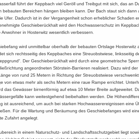
­ser­fall führt der Kepp­bach viel Ge­röll und Treib­gut mit sich, das an Du
n be­bau­ten Be­rei­chen hän­gen blei­ben kann. Der Bach staut sich dann
die Ufer. Da­durch ist in der Ver­gan­gen­heit schon er­heb­li­cher Scha­den e
­neh­mig­te Ge­schie­be­rück­halt wird den Hoch­was­ser­schutz im Kepp­ba
 An­woh­ner in Hos­ter­witz we­sent­lich ver­bes­sern.
e­be­fang wird un­mit­tel­bar ober­halb der be­bau­ten Orts­la­ge Hos­ter­witz a
­det sich rechts­sei­tig des Kepp­ba­ches eine Streu­obst­wie­se, links­sei­tig
epp­grund“. Der Ge­schie­be­rück­halt wird durch eine geo­me­tri­sche Sper­
ieß­rich­tung an­ge­ord­ne­ten Störstein-​Barrieren rea­li­siert. Dazu wird der
Länge von rund 25 Me­tern in Rich­tung der Streu­obst­wie­se ver­schwenk
e von etwas mehr als sechs Me­tern eine raue Rampe er­rich­tet. Un­ter­
 das Ge­wäs­ser bir­nen­för­mig auf etwa 10 Meter Brei­te auf­ge­wei­tet. D
s­ser­ge­fäl­le kann wei­test­ge­hend bei­be­hal­ten wer­den. Die Hö­hen­dif­fe
 ist aus­rei­chend, um auch bei star­ken Hoch­was­ser­er­eig­nis­sen eine Üb
lie­ßen. Für die War­tung und Be­räu­mung des Ge­schie­be­fan­ges wird ein
te Zu­fahrt an­ge­legt.
­be­reich in einem Naturschutz-​ und Land­schafts­schutz­ge­biet liegt sow