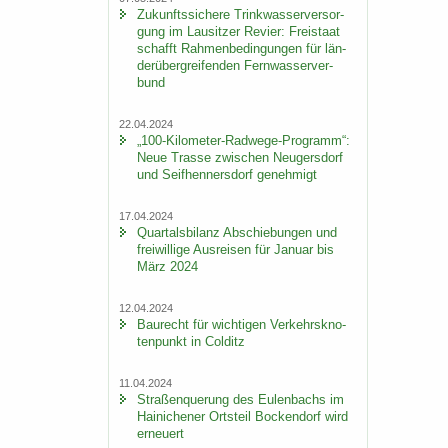
Zu­kunfts­si­che­re Trink­was­ser­ver­sor­
gung im Lau­sit­zer Re­vier: Frei­staat
schafft Rah­men­be­din­gun­gen für län­
der­über­grei­fen­den Fern­was­ser­ver­
bund
22.04.2024
„100-​Kilometer-Radwege-Programm“:
Neue Tras­se zwi­schen Neu­gers­dorf
und Seif­hen­ners­dorf ge­neh­migt
17.04.2024
Quar­tals­bi­lanz Ab­schie­bun­gen und
frei­wil­li­ge Aus­rei­sen für Ja­nu­ar bis
März 2024
12.04.2024
Bau­recht für wich­ti­gen Ver­kehrs­kno­
ten­punkt in Col­ditz
11.04.2024
Stra­ßen­que­rung des Eu­len­bachs im
Hai­ni­che­ner Orts­teil Bo­cken­dorf wird
er­neu­ert