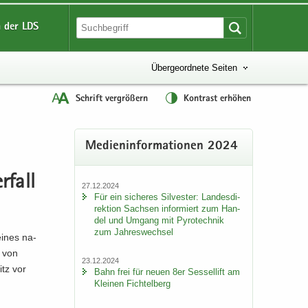
 der LDS
Übergeordnete Seiten
Schrift vergrößern
Kontrast erhöhen
Me­di­en­in­for­ma­tio­nen 2024
­fall
27.12.2024
Für ein si­che­res Sil­ves­ter: Lan­des­di­
rek­ti­on Sach­sen in­for­miert zum Han­
del und Um­gang mit Py­ro­tech­nik
zum Jah­res­wech­sel
 eines na­
n von
23.12.2024
itz vor
Bahn frei für neuen 8er Ses­sel­lift am
Klei­nen Fich­tel­berg