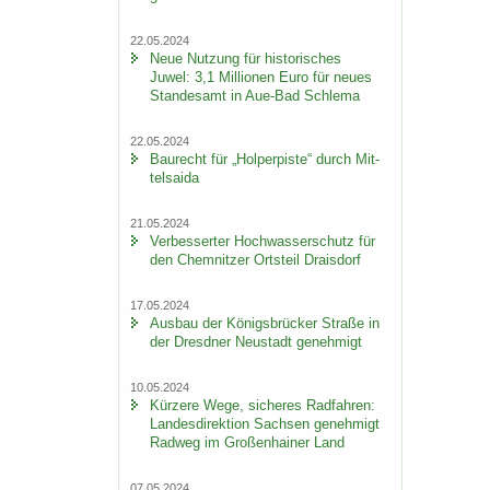
22.05.2024
Neue Nut­zung für his­to­ri­sches
Juwel: 3,1 Mil­lio­nen Euro für neues
Stan­des­amt in Aue-​Bad Schle­ma
22.05.2024
Bau­recht für „Hol­per­pis­te“ durch Mit­
tel­sai­da
21.05.2024
Ver­bes­ser­ter Hoch­was­ser­schutz für
den Chem­nit­zer Orts­teil Drai­s­dorf
17.05.2024
Aus­bau der Kö­nigs­brü­cker Stra­ße in
der Dresd­ner Neu­stadt ge­neh­migt
10.05.2024
Kür­ze­re Wege, si­che­res Rad­fah­ren:
Lan­des­di­rek­ti­on Sach­sen ge­neh­migt
Rad­weg im Gro­ßen­hai­ner Land
07.05.2024