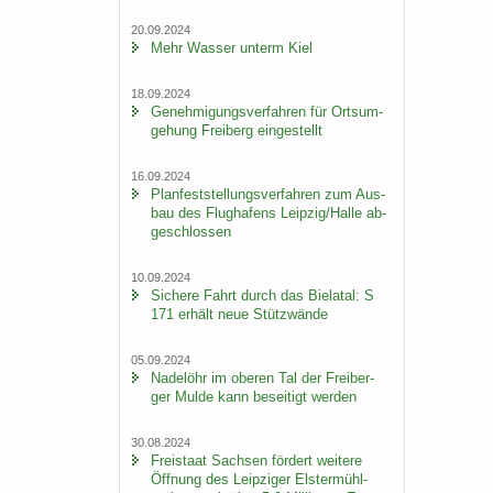
20.09.2024
Mehr Was­ser un­term Kiel
18.09.2024
Ge­neh­mi­gungs­ver­fah­ren für Orts­um­
ge­hung Frei­berg ein­ge­stellt
16.09.2024
Plan­fest­stel­lungs­ver­fah­ren zum Aus­
bau des Flug­ha­fens Leip­zig/Halle ab­
ge­schlos­sen
10.09.2024
Si­che­re Fahrt durch das Bie­la­tal: S
171 er­hält neue Stüt­z­wän­de
05.09.2024
Na­del­öhr im obe­ren Tal der Frei­ber­
ger Mulde kann be­sei­tigt wer­den
30.08.2024
Frei­staat Sach­sen för­dert wei­te­re
Öff­nung des Leip­zi­ger Els­ter­mühl­