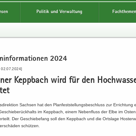
hsen
Politik und Verwaltung
Fachthemen
n­in­for­ma­tio­nen 2024
- 02.07.2024]
­ner Kepp­bach wird für den Hoch­was­ser
­tet
­di­rek­ti­on Sach­sen hat den Plan­fest­stel­lungs­be­schluss zur Er­rich­tung
 Ge­schie­be­rück­halts im Kepp­bach, einem Ne­ben­fluss der Elbe im Oste
r­teilt. Der Ge­schie­be­fang soll den Kepp­bach und die Orts­la­ge Hos­ter­w
er­schä­den schüt­zen.