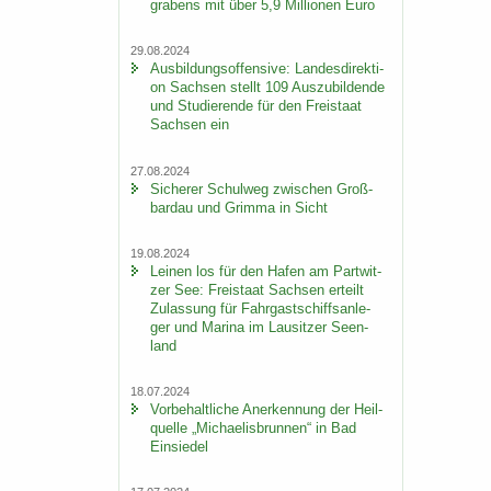
gra­bens mit über 5,9 Mil­lio­nen Euro
29.08.2024
Aus­bil­dungs­of­fen­si­ve: Lan­des­di­rek­ti­
on Sach­sen stellt 109 Aus­zu­bil­den­de
und Stu­die­ren­de für den Frei­staat
Sach­sen ein
27.08.2024
Si­che­rer Schul­weg zwi­schen Groß­
bardau und Grim­ma in Sicht
19.08.2024
Lei­nen los für den Hafen am Part­wit­
zer See: Frei­staat Sach­sen er­teilt
Zu­las­sung für Fahr­gast­schiffs­an­le­
ger und Ma­ri­na im Lau­sit­zer Se­en­
land
18.07.2024
Vor­be­halt­li­che An­er­ken­nung der Heil­
quel­le „Mi­chae­lis­brun­nen“ in Bad
Ein­sie­del