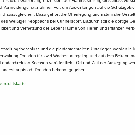
a-Habitat-Gebiet an­grenzt, sieht der Plan­fest­stel­lungs­be­schluss ver­sc
nd Ver­mei­dungs­maß­nah­men vor, um Aus­wir­kun­gen auf die Schutz­ge­bie­
und aus­zu­glei­chen. Dazu ge­hört die Of­fen­le­gung und na­tur­na­he Ge­stal
 des Wei­ßi­ger Kepp­bachs bei Cun­ners­dorf. Da­durch soll die dor­ti­ge Ge
ig­keit und Ver­net­zung der Le­bens­räu­me von Tie­ren und Pflan­zen ver­b
st­stel­lungs­be­schluss und die plan­fest­ge­stell­ten Un­ter­la­gen wer­den in
ver­wal­tung Dres­den für zwei Wo­chen aus­ge­legt und auf dem Be­kannt­
 Lan­des­di­rek­ti­on Sach­sen ver­öf­fent­licht. Ort und Zeit der Aus­le­gung we
Lan­des­haupt­stadt Dres­den be­kannt ge­ge­ben.
er­sichts­kar­te