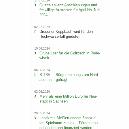
17.07.2024
Quar­tals­bi­lanz Ab­schie­bun­gen und
frei­wil­li­ge Aus­rei­sen für April bis Juni
2024
02.07.2024
Dresd­ner Kepp­bach wird für den
Hoch­was­ser­fall ge­rüs­tet
10.06.2024
Grüne Ufer für die Göltzsch in Ro­de­
wisch
06.06.2024
B 178n – Bür­ger­mei­nung zum Nord­
ab­schnitt ge­fragt
03.06.2024
Mehr als eine Mil­li­on Euro für Neu­
stadt in Sach­sen
29.05.2024
Land­kreis Mei­ßen er­langt fi­nan­zi­el­
len Spiel­raum zu­rück – För­der­schul­
ge­bäu­de kann fi­nan­ziert wer­den