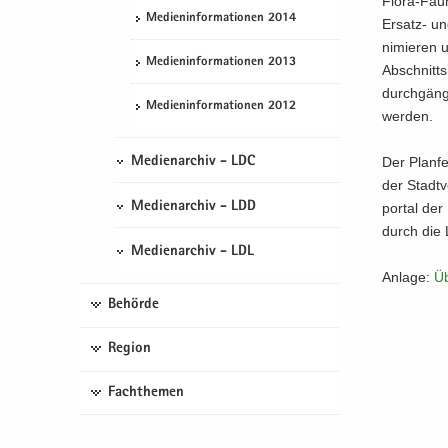
Flora-​Faun
Me­di­en­in­for­ma­tio­nen 2014
Ersatz-​ u
ni­mie­ren 
Me­di­en­in­for­ma­tio­nen 2013
Ab­schnitts
durch­gän­g
Me­di­en­in­for­ma­tio­nen 2012
wer­den.
Der Plan­fe
Medienarchiv - LDC
der Stadt­
Medienarchiv - LDD
por­tal der
durch die 
Medienarchiv - LDL
An­la­ge:
Üb
Behörde
Region
Fachthemen