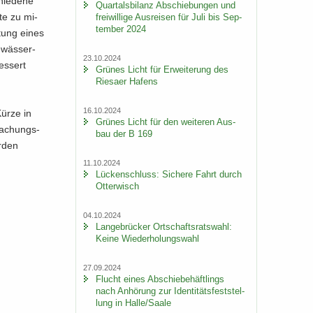
hie­de­ne
Quar­tals­bi­lanz Ab­schie­bun­gen und
te zu mi­
frei­wil­li­ge Aus­rei­sen für Juli bis Sep­
tem­ber 2024
­tung eines
­wäs­ser­
23.10.2024
es­sert
Grü­nes Licht für Er­wei­te­rung des
Rie­sa­er Ha­fens
16.10.2024
 Kürze in
Grü­nes Licht für den wei­te­ren Aus­
ma­chungs­
bau der B 169
r­den
11.10.2024
Lü­cken­schluss: Si­che­re Fahrt durch
Ot­ter­wisch
04.10.2024
Lan­ge­brü­cker Ort­schafts­rats­wahl:
Keine Wie­der­ho­lungs­wahl
27.09.2024
Flucht eines Ab­schie­be­häft­lings
nach An­hö­rung zur Iden­ti­täts­fest­stel­
lung in Halle/Saale