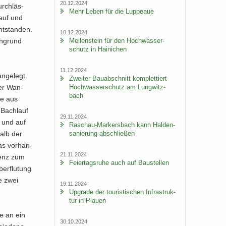
20.12.2024
rch­läs­
Mehr Leben für die Lup­peaue
 auf und
nt­stan­den.
18.12.2024
Mei­len­stein für den Hoch­was­ser­
ch­grund
schutz in Hai­ni­chen
11.12.2024
n­ge­legt.
Zwei­ter Bau­ab­schnitt kom­plet­tiert
Hoch­was­ser­schutz am Lung­witz­
 der Wan­
bach
re aus
 Bach­lauf
29.11.2024
t und auf
Raschau-​Markersbach kann Hal­den­
sa­nie­rung ab­schlie­ßen
halb der
as vor­han­
21.11.2024
­renz zum
Fei­er­tags­ru­he auch auf Bau­stel­len
er­flu­tung
e zwei
19.11.2024
Up­grade der tou­ris­ti­schen In­fra­struk­
tur in Plau­en
ie an ein
30.10.2024