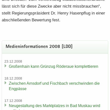
lässt sich für diese Zwe­cke aber nicht miss­brau­chen“,
stellt Re­gie­rungs­prä­si­dent Dr. Henry Ha­sen­pflug in einer
ab­schlie­ßen­den Be­wer­tung fest.
Me­di­en­in­for­ma­tio­nen 2008 [LDD]
23.12.2008
Gro­ßen­hain kann Grün­zug Rö­der­aue kom­plet­tie­ren
18.12.2008
Zwi­schen Arns­dorf und Fisch­bach ver­schwin­den die
Eng­päs­se
17.12.2008
Neu­ge­stal­tung des Markt­plat­zes in Bad Mus­kau wird