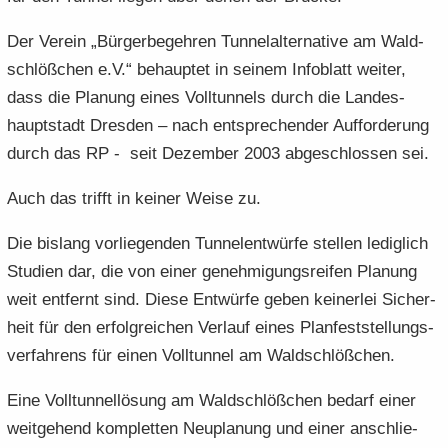
Der Ver­ein „Bür­ger­be­geh­ren Tun­nel­al­ter­na­ti­ve am Wald­
schlöß­chen e.V.“ be­haup­tet in sei­nem In­fo­blatt wei­ter,
dass die Pla­nung eines Voll­tun­nels durch die Lan­des­
haupt­stadt Dres­den – nach ent­spre­chen­der Auf­for­de­rung
durch das RP - seit De­zem­ber 2003 ab­ge­schlos­sen sei.
Auch das trifft in kei­ner Weise zu.
Die bis­lang vor­lie­gen­den Tun­nel­ent­wür­fe stel­len le­dig­lich
Stu­di­en dar, die von einer ge­neh­mi­gungs­rei­fen Pla­nung
weit ent­fernt sind. Diese Ent­wür­fe geben kei­ner­lei Si­cher­
heit für den er­folg­rei­chen Ver­lauf eines Plan­fest­stel­lungs­
ver­fah­rens für einen Voll­tun­nel am Wald­schlöß­chen.
Eine Voll­tun­nel­lö­sung am Wald­schlöß­chen be­darf einer
weit­ge­hend kom­plet­ten Neu­pla­nung und einer an­schlie­