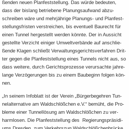
ßen­den neuen Plan­fest­stel­lung. Das würde be­deu­ten,
dass der bis­lang be­trie­be­ne Pla­nungs­auf­wand ab­zu­
schrei­ben wäre und mehr­jäh­ri­ge Planungs-​ und Plan­fest­
stel­lungs­fris­ten ver­strei­chen, bis even­tu­ell Bau­recht für
einen Tun­nel her­ge­stellt wer­den könn­te. Der in Aus­sicht
ge­stell­te Ver­zicht ei­ni­ger Um­welt­ver­bän­de auf an­schlie­
ßen­de Kla­gen schließt Ver­wal­tungs­ge­richts­ver­fah­ren Drit­
ter gegen die Plan­fest­stel­lung eines Tun­nels nicht aus, so
dass wei­te­re, durch Ge­richts­pro­zes­se ver­ur­sach­te jah­re­
lan­ge Ver­zö­ge­run­gen bis zu einem Bau­be­ginn fol­gen kön­
nen.
„In sei­nem In­fo­blatt ist der Ver­ein „Bür­ger­be­geh­ren Tun­
nel­al­ter­na­ti­ve am Wald­schlöß­chen e.V.“ be­müht, die Pro­
ble­me einer Tun­nel­lö­sung am Wald­schlöß­chen zu ver­
harm­lo­sen. Die Plan­fest­stel­lung des Re­gie­rungs­prä­si­di­
ums Dres­den zum Ver­kehrs­zug Wald­schlöß­chen­brü­cke