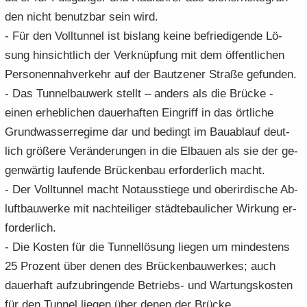
den nicht be­nutz­bar sein wird.
- Für den Voll­tun­nel ist bis­lang keine be­frie­di­gen­de Lö­
sung hin­sicht­lich der Ver­knüp­fung mit dem öf­fent­li­chen
Per­so­nen­nah­ver­kehr auf der Baut­zener Stra­ße ge­fun­den.
- Das Tun­nel­bau­werk stellt – an­ders als die Brü­cke -
einen er­heb­li­chen dau­er­haf­ten Ein­griff in das ört­li­che
Grund­was­ser­re­gime dar und be­dingt im Bau­ab­lauf deut­
lich grö­ße­re Ver­än­de­run­gen in die El­bau­en als sie der ge­
gen­wär­tig lau­fen­de Brü­cken­bau er­for­der­lich macht.
- Der Voll­tun­nel macht Not­aus­stie­ge und ober­ir­di­sche Ab­
luft­bau­wer­ke mit nach­tei­li­ger städ­te­bau­li­cher Wir­kung er­
for­der­lich.
- Die Kos­ten für die Tun­nel­lö­sung lie­gen um min­des­tens
25 Pro­zent über denen des Brü­cken­bau­wer­kes; auch
dau­er­haft auf­zu­brin­gen­de Betriebs-​ und War­tungs­kos­ten
für den Tun­nel lie­gen über denen der Brü­cke.