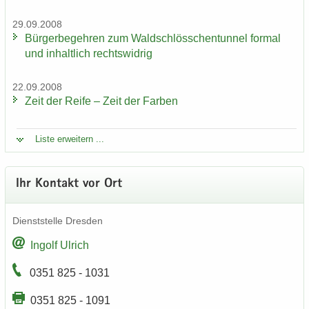
29.09.2008
Bür­ger­be­geh­ren zum Wald­schlöss­chen­tun­nel for­mal
und in­halt­lich rechts­wid­rig
22.09.2008
Zeit der Reife – Zeit der Far­ben
Liste er­wei­tern ...
Ihr Kon­takt vor Ort
Dienst­stel­le Dres­den
In­golf Ul­rich
0351 825 - 1031
0351 825 - 1091