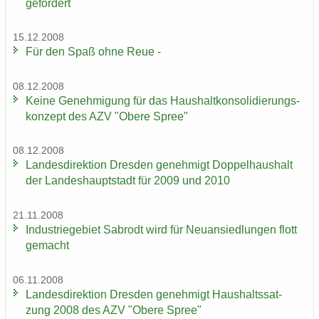
ge­för­dert
15.12.2008
Für den Spaß ohne Reue -
08.12.2008
Keine Ge­neh­mi­gung für das Haus­halt­kon­so­li­die­rungs­
kon­zept des AZV "Obere Spree"
08.12.2008
Lan­des­di­rek­ti­on Dres­den ge­neh­migt Dop­pel­haus­halt
der Lan­des­haupt­stadt für 2009 und 2010
21.11.2008
In­dus­trie­ge­biet Sa­b­rodt wird für Neu­an­sied­lun­gen flott
ge­macht
06.11.2008
Lan­des­di­rek­ti­on Dres­den ge­neh­migt Haus­halts­sat­
zung 2008 des AZV "Obere Spree"