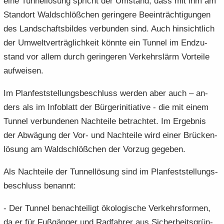
eine Tun­nel­lö­sung spricht der Um­stand, dass mit ihm am
Stand­ort Wald­schlöß­chen ge­rin­ge­re Be­ein­träch­ti­gun­gen
des Land­schafts­bil­des ver­bun­den sind. Auch hin­sicht­lich
der Um­welt­ver­träg­lich­keit könn­te ein Tun­nel im End­zu­
stand vor allem durch ge­rin­ge­ren Ver­kehrs­lärm Vor­tei­le
auf­wei­sen.
Im Plan­fest­stel­lungs­be­schluss wer­den aber auch – an­
ders als im In­fo­blatt der Bür­ger­initia­ti­ve - die mit einem
Tun­nel ver­bun­de­nen Nach­tei­le be­trach­tet. Im Er­geb­nis
der Ab­wä­gung der Vor- und Nach­tei­le wird einer Brü­cken­
lö­sung am Wald­schlöß­chen der Vor­zug ge­ge­ben.
Als Nach­tei­le der Tun­nel­lö­sung sind im Plan­fest­stel­lungs­
be­schluss be­nannt:
- Der Tun­nel be­nach­tei­ligt öko­lo­gi­sche Ver­kehrs­for­men,
da er für Fuß­gän­ger und Rad­fah­rer aus Si­cher­heits­grün­