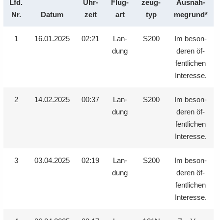
Lfd.
Uhr­
Flug­
zeug­
Aus­nah­
e
e
­
t
a
­
Nr.
Datum
zeit
art
typ
me­grund*
n
n
o
i
­
m
­
­
n
­
t
a
1
16.01.2025
02:21
Lan­
S200
Im be­son­
d
d
o
i
­
dung
de­ren öf­
e
e
n
­
t
fent­li­chen
N
N
o
i
In­ter­es­se.
a
a
n
­
­
­
o
v
v
2
14.02.2025
00:37
Lan­
S200
Im be­son­
n
i
i
dung
de­ren öf­
­
­
fent­li­chen
g
g
In­ter­es­se.
a
a
­
­
3
03.04.2025
02:19
Lan­
S200
Im be­son­
t
t
dung
de­ren öf­
i
i
fent­li­chen
­
­
In­ter­es­se.
o
o
n
n