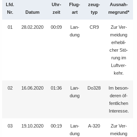
Lfd.
Uhr­
Flug­
zeug­
Aus­nah­
e
e
­
t
a
­
Nr.
Datum
zeit
art
typ
me­grund*
n
n
o
i
­
m
­
­
n
­
t
a
d
d
o
01
28.02.2020
00:09
Lan­
CR9
Zur Ver­
i
­
e
e
n
dung
mei­dung
­
t
N
N
o
i
er­heb­li­
a
a
n
­
cher Stö­
­
­
o
rung im
v
v
n
Luft­ver­
i
i
kehr.
­
­
g
g
02
16.06.2020
01:36
Lan­
Do328
Im be­son­
a
a
dung
de­ren öf­
­
­
fent­li­chen
t
t
i
In­ter­es­se.
i
­
­
o
o
03
19.10.2020
00:19
Lan­
A-320
Zur Ver­
n
n
dung
mei­dung