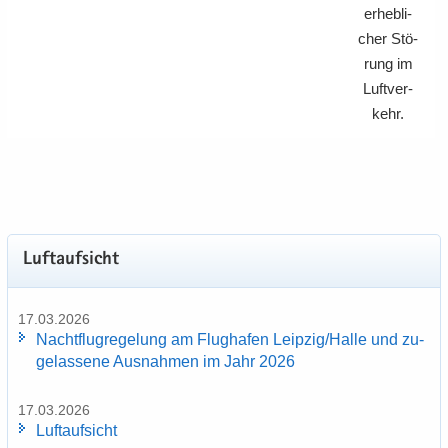
er­heb­li­
cher Stö­
rung im
Luft­ver­
kehr.
Luft­auf­sicht
17.03.2026
Nacht­flug­re­ge­lung am Flug­ha­fen Leip­zig/Halle und zu­
ge­las­se­ne Aus­nah­men im Jahr 2026
17.03.2026
Luft­auf­sicht