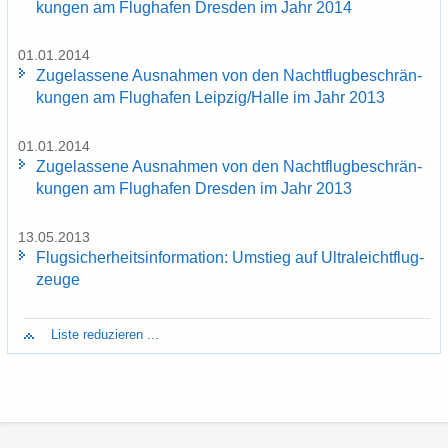
kun­gen am Flug­ha­fen Dres­den im Jahr 2014
01.01.2014
Zu­ge­las­se­ne Aus­nah­men von den Nacht­flug­be­schrän­
kun­gen am Flug­ha­fen Leip­zig/Halle im Jahr 2013
01.01.2014
Zu­ge­las­se­ne Aus­nah­men von den Nacht­flug­be­schrän­
kun­gen am Flug­ha­fen Dres­den im Jahr 2013
13.05.2013
Flug­si­cher­heits­in­for­ma­ti­on: Um­stieg auf Ul­tra­leicht­flug­
zeu­ge
Liste re­du­zie­ren ...