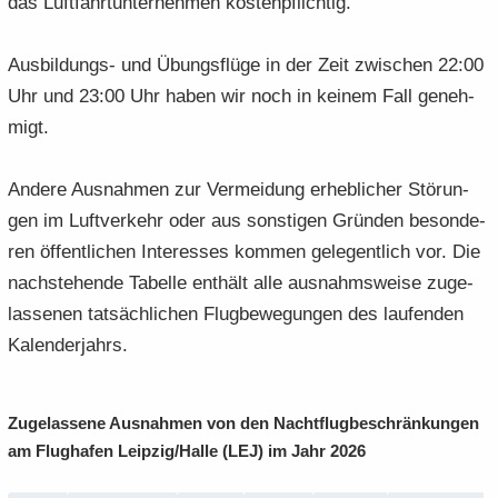
das Luft­fahrt­un­ter­neh­men kos­ten­pflich­tig.
Ausbildungs-​ und Übungs­flü­ge in der Zeit zwi­schen 22:00
Uhr und 23:00 Uhr haben wir noch in kei­nem Fall ge­neh­
migt.
An­de­re Aus­nah­men zur Ver­mei­dung er­heb­li­cher Stö­run­
gen im Luft­ver­kehr oder aus sons­ti­gen Grün­den be­son­de­
ren öf­fent­li­chen In­ter­es­ses kom­men ge­le­gent­lich vor. Die
nach­ste­hen­de Ta­bel­le ent­hält alle aus­nahms­wei­se zu­ge­
las­se­nen tat­säch­li­chen Flug­be­we­gun­gen des lau­fen­den
Ka­len­der­jahrs.
Zu­ge­las­se­ne Aus­nah­men von den Nacht­flug­be­schrän­kun­gen
am Flug­ha­fen Leip­zig/Halle (LEJ) im Jahr 2026