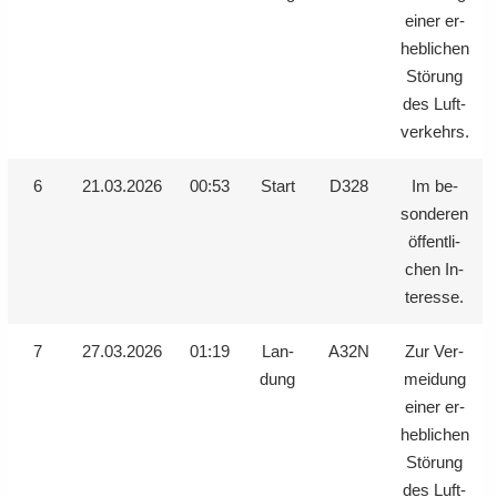
einer er­
heb­li­chen
Stö­rung
des Luft­
ver­kehrs.
6
21.03.2026
00:53
Start
D328
Im be­
son­de­ren
öf­fent­li­
chen In­
ter­es­se.
7
27.03.2026
01:19
Lan­
A32N
Zur Ver­
dung
mei­dung
einer er­
heb­li­chen
Stö­rung
des Luft­