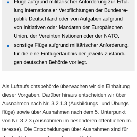
Flüge auf­grund mi­li­tä­ri­scher An­for­de­rung zur Er­fül­
lung in­ter­na­tio­na­ler Ver­pflich­tun­gen der Bun­des­re­
pu­blik Deutsch­land oder von Auf­ga­ben auf­grund
von In­itia­ti­ven oder Man­da­ten der Eu­ro­päi­schen
Union, der Ver­ein­ten Na­tio­nen oder der NATO,
sons­ti­ge Flüge auf­grund mi­li­tä­ri­scher An­for­de­rung,
für die eine Ein­flu­g­er­laub­nis der je­weils zu­stän­di­
gen deut­schen Be­hör­de vor­liegt.
Als Luft­auf­sichts­be­hör­de über­wa­chen wir die Ein­hal­tung
die­ser Vor­ga­ben. Dar­über hin­aus ent­schei­den wir über
Aus­nah­men nach Nr. 3.2.1.3 (Ausbildungs-​ und Übungs­
flü­ge) sowie über Aus­nah­men nach dem 5. Un­ter­punkt
von Nr. 3.2.3 (Aus­nah­men im be­son­de­ren öf­fent­li­chen In­
ter­es­se). Die Ent­schei­dun­gen über Aus­nah­men sind für