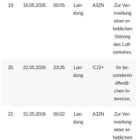
19
16.05.2026
00:05
Lan­
A32N
Zur Ver­
dung
mei­dung
einer er­
heb­li­chen
Stö­rung
des Luft­
ver­kehrs.
20
22.05.2026
23:26
Lan­
CJ2+
Im be­
dung
son­de­ren
öf­fent­li­
chen In­
ter­es­se.
21
31.05.2026
00:02
Lan­
A32N
Zur Ver­
dung
mei­dung
einer er­
heb­li­chen