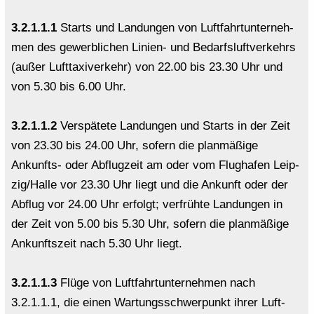
3.2.1.1.1
Starts und Lan­dun­gen von Luft­fahrt­un­ter­neh­
men des ge­werb­li­chen Linien-​ und Be­darfs­luft­ver­kehrs
(außer Luft­ta­xi­ver­kehr) von 22.00 bis 23.30 Uhr und
von 5.30 bis 6.00 Uhr.
3.2.1.1.2
Ver­spä­te­te Lan­dun­gen und Starts in der Zeit
von 23.30 bis 24.00 Uhr, so­fern die plan­mä­ßi­ge
Ankunfts-​ oder Ab­flug­zeit am oder vom Flug­ha­fen Leip­
zig/Halle vor 23.30 Uhr liegt und die An­kunft oder der
Ab­flug vor 24.00 Uhr er­folgt; ver­früh­te Lan­dun­gen in
der Zeit von 5.00 bis 5.30 Uhr, so­fern die plan­mä­ßi­ge
An­kunfts­zeit nach 5.30 Uhr liegt.
3.2.1.1.3
Flüge von Luft­fahrt­un­ter­neh­men nach
3.2.1.1.1, die einen War­tungs­schwer­punkt ihrer Luft­