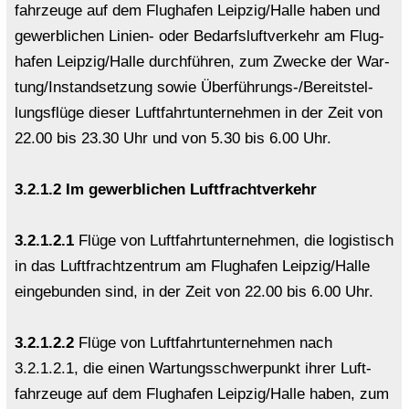
fahr­zeu­ge auf dem Flug­ha­fen Leip­zig/Halle haben und
ge­werb­li­chen Linien-​ oder Be­darfs­luft­ver­kehr am Flug­
ha­fen Leip­zig/Halle durch­füh­ren, zum Zwe­cke der War­
tung/In­stand­set­zung sowie Überführungs-​/Be­reit­stel­
lungs­flü­ge die­ser Luft­fahrt­un­ter­neh­men in der Zeit von
22.00 bis 23.30 Uhr und von 5.30 bis 6.00 Uhr.
3.2.1.2 Im ge­werb­li­chen Luft­fracht­ver­kehr
3.2.1.2.1
Flüge von Luft­fahrt­un­ter­neh­men, die lo­gis­tisch
in das Luft­fracht­zen­trum am Flug­ha­fen Leip­zig/Halle
ein­ge­bun­den sind, in der Zeit von 22.00 bis 6.00 Uhr.
3.2.1.2.2
Flüge von Luft­fahrt­un­ter­neh­men nach
3.2.1.2.1, die einen War­tungs­schwer­punkt ihrer Luft­
fahr­zeu­ge auf dem Flug­ha­fen Leip­zig/Halle haben, zum