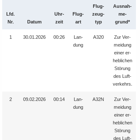
Flug­
Aus­nah­
Lfd.
Uhr­
Flug­
zeug­
me­
Nr.
Datum
zeit
art
typ
grund*
1
30.01.2026
00:26
Lan­
A320
Zur Ver­
dung
mei­dung
einer er­
heb­li­chen
Stö­rung
des Luft­
ver­kehrs.
2
09.02.2026
00:14
Lan­
A32N
Zur Ver­
dung
mei­dung
einer er­
heb­li­chen
Stö­rung
des Luft­