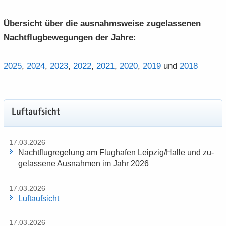
Über­sicht über die aus­nahms­wei­se zu­ge­las­se­nen
Nacht­flug­be­we­gun­gen der Jahre:
2025
,
2024
,
2023
,
2022
,
2021
,
2020
,
2019
und
2018
Luft­auf­sicht
17.03.2026
Nacht­flug­re­ge­lung am Flug­ha­fen Leip­zig/Halle und zu­
ge­las­se­ne Aus­nah­men im Jahr 2026
17.03.2026
Luft­auf­sicht
17.03.2026