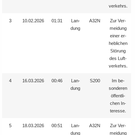
ver­kehrs.
3
10.02.2026
01:31
Lan­
A32N
Zur Ver­
dung
mei­dung
einer er­
heb­li­chen
Stö­rung
des Luft­
ver­kehrs.
4
16.03.2026
00:46
Lan­
S200
Im be­
dung
son­de­ren
öf­fent­li­
chen In­
ter­es­se.
5
18.03.2026
00:51
Lan­
A32N
Zur Ver­
dung
mei­dung