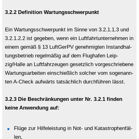
3.2.2 De­fi­ni­ti­on War­tungs­schwer­punkt
Ein War­tungs­schwer­punkt im Sinne von 3.2.1.1.3 und
3.2.1.2.2 ist ge­ge­ben, wenn ein Luft­fahrt­un­ter­neh­men in
einem gemäß § 13 Luft­GerPV ge­neh­mig­ten In­stand­hal­
tungs­be­trieb re­gel­mä­ßig auf dem Flug­ha­fen Leip­
zig/Halle an Luft­fahr­zeu­gen ge­setz­lich vor­ge­schrie­be­ne
War­tungs­ar­bei­ten ein­schieß­lich sol­cher vom so­ge­nann­
ten A-​Check auf­wärts tat­säch­lich durch­füh­ren lässt.
3.2.3 Die Be­schrän­kun­gen unter Nr. 3.2.1 fin­den
keine An­wen­dung auf:
Flüge zur Hil­fe­leis­tung in Not- und Ka­ta­stro­phen­fäl­
len,