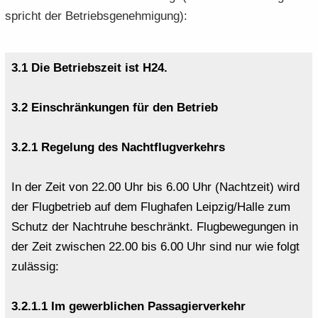
e
e
­
t
spricht der Be­triebs­ge­neh­mi­gung):
a
­
n
n
o
i
­
m
­
­
n
­
t
a
d
d
o
i
­
3.1 Die Be­triebs­zeit ist H24.
e
e
n
­
t
N
N
o
i
3.2 Ein­schrän­kun­gen für den Be­trieb
a
a
n
­
­
­
o
v
v
3.2.1 Re­ge­lung des Nacht­flug­ver­kehrs
n
i
i
­
­
In der Zeit von 22.00 Uhr bis 6.00 Uhr (Nacht­zeit) wird
g
g
der Flug­be­trieb auf dem Flug­ha­fen Leip­zig/Halle zum
a
a
­
­
Schutz der Nacht­ru­he be­schränkt. Flug­be­we­gun­gen in
t
t
der Zeit zwi­schen 22.00 bis 6.00 Uhr sind nur wie folgt
i
i
zu­läs­sig:
­
­
o
o
3.2.1.1 Im ge­werb­li­chen Pas­sa­gier­ver­kehr
n
n