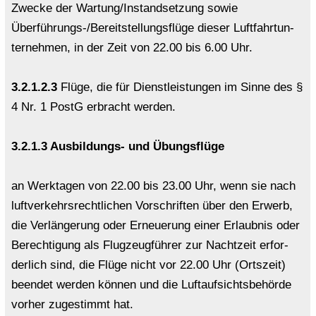
Zwe­cke der War­tung/In­stand­set­zung sowie
Überführungs-​/Be­reit­stel­lungs­flü­ge die­ser Luft­fahrt­un­
ter­neh­men, in der Zeit von 22.00 bis 6.00 Uhr.
3.2.1.2.3
Flüge, die für Dienst­leis­tun­gen im Sinne des §
4 Nr. 1 PostG er­bracht wer­den.
3.2.1.3 Ausbildungs-​ und Übungs­flü­ge
an Werk­ta­gen von 22.00 bis 23.00 Uhr, wenn sie nach
luft­ver­kehrs­recht­li­chen Vor­schrif­ten über den Er­werb,
die Ver­län­ge­rung oder Er­neue­rung einer Er­laub­nis oder
Be­rech­ti­gung als Flug­zeug­füh­rer zur Nacht­zeit er­for­
der­lich sind, die Flüge nicht vor 22.00 Uhr (Orts­zeit)
be­en­det wer­den kön­nen und die Luft­auf­sichts­be­hör­de
vor­her zu­ge­stimmt hat.