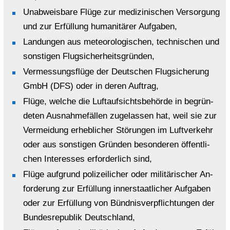
Un­ab­weis­ba­re Flüge zur me­di­zi­ni­schen Ver­sor­gung
und zur Er­fül­lung hu­ma­ni­tä­rer Auf­ga­ben,
Lan­dun­gen aus me­teo­ro­lo­gi­schen, tech­ni­schen und
sons­ti­gen Flug­si­cher­heits­grün­den,
Ver­mes­sungs­flü­ge der Deut­schen Flug­si­che­rung
GmbH (DFS) oder in deren Auf­trag,
Flüge, wel­che die Luft­auf­sichts­be­hör­de in be­grün­
de­ten Aus­nah­me­fäl­len zu­ge­las­sen hat, weil sie zur
Ver­mei­dung er­heb­li­cher Stö­run­gen im Luft­ver­kehr
oder aus sons­ti­gen Grün­den be­son­de­ren öf­fent­li­
chen In­ter­es­ses er­for­der­lich sind,
Flüge auf­grund po­li­zei­li­cher oder mi­li­tä­ri­scher An­
for­de­rung zur Er­fül­lung in­ner­staat­li­cher Auf­ga­ben
oder zur Er­fül­lung von Bünd­nis­ver­pflich­tun­gen der
Bun­des­re­pu­blik Deutsch­land,