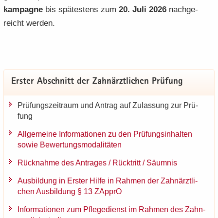
kam­pa­gne
bis spä­tes­tens zum
20. Juli 2026
nach­ge­
reicht wer­den.
Ers­ter Ab­schnitt der Zahn­ärzt­li­chen Prü­fung
Prü­fungs­zeit­raum und An­trag auf Zu­las­sung zur Prü­
fung
All­ge­mei­ne In­for­ma­tio­nen zu den Prü­fungs­in­hal­ten
sowie Be­wer­tungs­mo­da­li­tä­ten
Rück­nah­me des An­tra­ges / Rück­tritt / Säum­nis
Aus­bil­dung in Ers­ter Hilfe in Rah­men der Zahn­ärzt­li­
chen Aus­bil­dung § 13 ZAp­prO
In­for­ma­tio­nen zum Pfle­ge­dienst im Rah­men des Zahn­