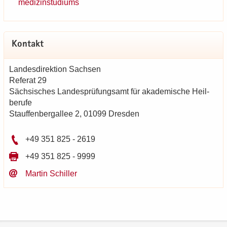
me­di­zin­stu­di­ums
Kon­takt
Lan­des­di­rek­ti­on Sach­sen
Re­fe­rat 29
Säch­si­sches Lan­des­prü­fungs­amt für aka­de­mi­sche Heil­
be­ru­fe
Stauf­fen­berg­al­lee 2, 01099 Dres­den
+49 351 825 - 2619
+49 351 825 - 9999
Mar­tin Schil­ler