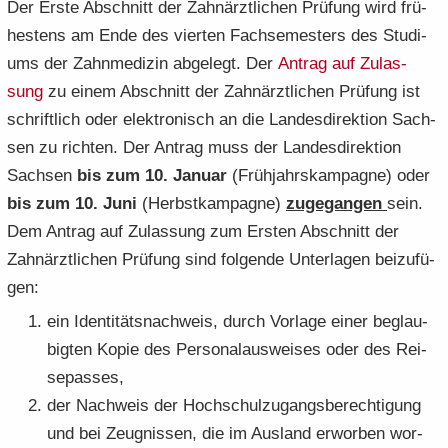
Der Erste Ab­schnitt der Zahn­ärzt­li­chen Prü­fung wird frü­
hes­tens am Ende des vier­ten Fach­se­mes­ters des Stu­di­
ums der Zahn­me­di­zin ab­ge­legt. Der
An­trag auf Zu­las­
sung
zu einem Ab­schnitt der Zahn­ärzt­li­chen Prü­fung ist
schrift­lich oder elek­tro­nisch an die Lan­des­di­rek­ti­on Sach­
sen zu rich­ten. Der An­trag muss der Lan­des­di­rek­ti­on
Sach­sen
bis zum
10. Ja­nu­ar
(Früh­jahrs­kam­pa­gne) oder
bis zum 10. Juni
(Herbst­kam­pa­gne)
zu­ge­gan­gen
sein.
Dem An­trag auf Zu­las­sung zum Ers­ten Ab­schnitt der
Zahn­ärzt­li­chen Prü­fung sind fol­gen­de Un­ter­la­gen bei­zu­fü­
gen:
ein Iden­ti­täts­nach­weis, durch Vor­la­ge einer be­glau­
big­ten Kopie des Per­so­nal­aus­wei­ses oder des Rei­
se­pas­ses,
der Nach­weis der Hoch­schul­zu­gangs­be­rech­ti­gung
und bei Zeug­nis­sen, die im Aus­land er­wor­ben wor­