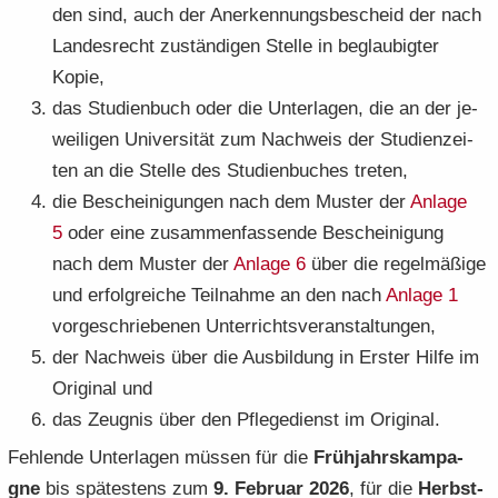
den sind, auch der An­er­ken­nungs­be­scheid der nach
Lan­des­recht zu­stän­di­gen Stel­le in be­glau­big­ter
Kopie,
das Stu­di­en­buch oder die Un­ter­la­gen, die an der je­
wei­li­gen Uni­ver­si­tät zum Nach­weis der Stu­di­en­zei­
ten an die Stel­le des Stu­di­en­bu­ches tre­ten,
die Be­schei­ni­gun­gen nach dem Mus­ter der
An­la­ge
5
oder eine zu­sam­men­fas­sen­de Be­schei­ni­gung
nach dem Mus­ter der
An­la­ge 6
über die re­gel­mä­ßi­ge
und er­folg­rei­che Teil­nah­me an den nach
An­la­ge 1
vor­ge­schrie­be­nen Un­ter­richts­ver­an­stal­tun­gen,
der Nach­weis über die Aus­bil­dung in Ers­ter Hilfe im
Ori­gi­nal und
das Zeug­nis über den Pfle­ge­dienst im Ori­gi­nal.
Feh­len­de Un­ter­la­gen müs­sen für die
Früh­jahrs­kam­pa­
gne
bis spä­tes­tens zum
9. Fe­bru­ar 2026
, für die
Herbst­