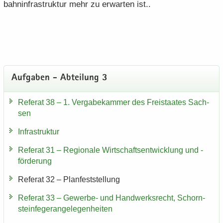
bahn­in­fra­struk­tur mehr zu er­war­ten ist..
Auf­ga­ben - Ab­tei­lung 3
Re­fe­rat 38 – 1. Ver­ga­be­kam­mer des Frei­staa­tes Sach­
sen
In­fra­struk­tur
Re­fe­rat 31 – Re­gio­na­le Wirt­schafts­ent­wick­lung und -​
förderung
Re­fe­rat 32 – Plan­fest­stel­lung
Re­fe­rat 33 – Gewerbe-​ und Hand­werks­recht, Schorn­
stein­fe­ge­r­an­ge­le­gen­hei­ten