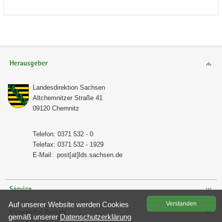
Herausgeber
Lan­des­di­rek­ti­on Sach­sen
Alt­chem­nit­zer Stra­ße 41
09120 Chem­nitz
Te­le­fon: 0371 532 - 0
Te­le­fax: 0371 532 - 1929
E-​Mail:
post[at]lds.sach­sen.de
Service
Auf un­se­rer Web­site wer­den Coo­kies
Ver­stan­den
Verwandte Portale
gemäß un­se­rer
Da­ten­schutz­er­klä­rung