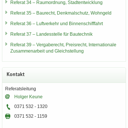
Re­fe­rat 34 – Raum­ord­nung, Stadt­ent­wick­lung
Re­fe­rat 35 – Bau­recht, Denk­mal­schutz, Wohn­geld
Re­fe­rat 36 – Luft­ver­kehr und Bin­nen­schiff­fahrt
Re­fe­rat 37 – Lan­des­stel­le für Bau­tech­nik
Re­fe­rat 39 – Ver­ga­be­recht, Preis­recht, In­ter­na­tio­na­le
Zu­sam­men­ar­beit und Gleich­stel­lung
Kon­takt
Re­fe­rats­lei­tung
Hol­ger Keune
0371 532 - 1320
0371 532 - 1159