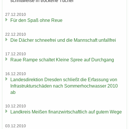
schritt­wei­se in tro­cke­ne Tü­cher
27.12.2010
Für den Spaß ohne Reue
22.12.2010
Die Dä­cher schnee­frei und die Mann­schaft un­fall­frei
17.12.2010
Raue Rampe schal­tet Klei­ne Spree auf Durch­gang
16.12.2010
Lan­des­di­rek­ti­on Dres­den schließt die Er­fas­sung von
In­fra­struk­tur­schä­den nach Som­mer­hoch­was­ser 2010
ab
10.12.2010
Land­kreis Mei­ßen fi­nanz­wirt­schaft­lich auf gutem Wege
03.12.2010