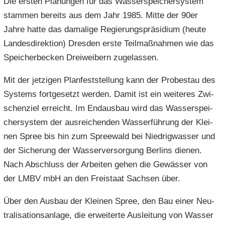
Die ers­ten Pla­nun­gen für das Was­ser­spei­cher­sys­tem
stam­men be­reits aus dem Jahr 1985. Mitte der 90er
Jahre hatte das da­ma­li­ge Re­gie­rungs­prä­si­di­um (heute
Lan­des­di­rek­ti­on) Dres­den erste Teil­maß­nah­men wie das
Speicherbe­cken Drei­wei­bern zu­ge­las­sen.
Mit der jet­zi­gen Plan­fest­stel­lung kann der Pro­be­stau des
Sys­tems fort­ge­setzt wer­den. Damit ist ein wei­te­res Zwi­
schen­ziel er­reicht. Im End­aus­bau wird das Was­ser­spei­
cher­sys­tem der aus­rei­chen­den Was­ser­füh­rung der Klei­
nen Spree bis hin zum Spree­wald bei Nied­rig­was­ser und
der Si­che­rung der Wasserver­sorgung Ber­lins die­nen.
Nach Ab­schluss der Ar­bei­ten gehen die Ge­wäs­ser von
der LMBV mbH an den Frei­staat Sach­sen über.
Über den Aus­bau der Klei­nen Spree, den Bau einer Neu­
tra­li­sa­ti­ons­an­la­ge, die er­wei­ter­te Aus­lei­tung von Was­ser