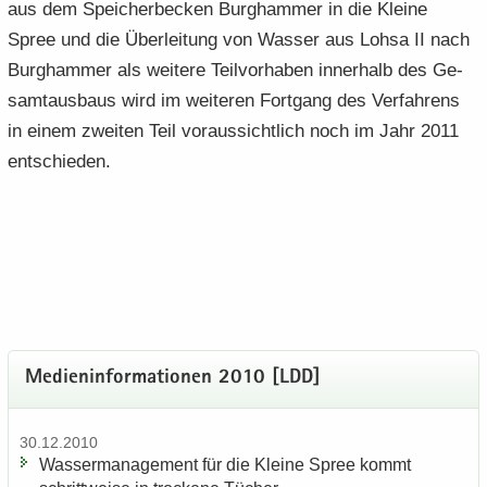
aus dem Spei­cher­be­cken Burg­ham­mer in die Klei­ne
Spree und die Über­lei­tung von Was­ser aus Lohsa II nach
Burg­ham­mer als wei­te­re Teil­vor­ha­ben in­ner­halb des Ge­
samt­aus­baus wird im wei­te­ren Fort­gang des Ver­fah­rens
in einem zwei­ten Teil vor­aus­sicht­lich noch im Jahr 2011
ent­schie­den.
Me­di­en­in­for­ma­tio­nen 2010 [LDD]
30.12.2010
Was­ser­ma­nage­ment für die Klei­ne Spree kommt