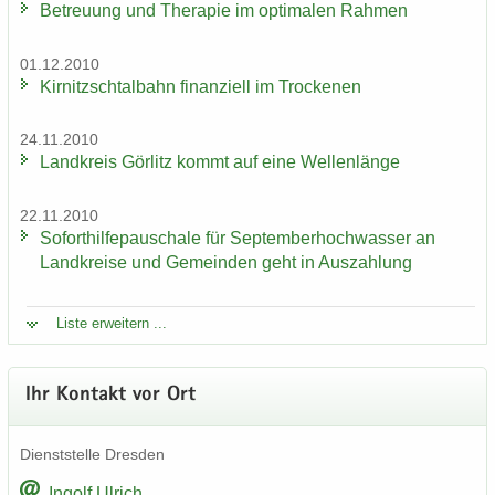
Be­treu­ung und The­ra­pie im op­ti­ma­len Rah­men
01.12.2010
Kir­nitzsch­tal­bahn fi­nan­zi­ell im Tro­cke­nen
24.11.2010
Land­kreis Gör­litz kommt auf eine Wel­len­län­ge
22.11.2010
So­fort­hil­fe­pau­scha­le für Sep­tem­ber­hoch­was­ser an
Land­krei­se und Ge­mein­den geht in Aus­zah­lung
Liste er­wei­tern ...
Ihr Kon­takt vor Ort
Dienst­stel­le Dres­den
In­golf Ul­rich