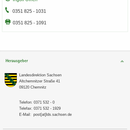
0351 825 - 1031
0351 825 - 1091
Herausgeber
Lan­des­di­rek­ti­on Sach­sen
Alt­chem­nit­zer Stra­ße 41
09120 Chem­nitz
Te­le­fon: 0371 532 - 0
Te­le­fax: 0371 532 - 1929
E-​Mail:
post[at]lds.sach­sen.de