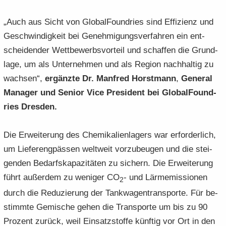
„Auch aus Sicht von Glo­bal­Found­ries sind Ef­fi­zi­enz und
Ge­schwin­dig­keit bei Ge­neh­mi­gungs­ver­fah­ren ein ent­
schei­den­der Wett­be­werbs­vor­teil und schaf­fen die Grund­
la­ge, um als Un­ter­neh­men und als Re­gi­on nach­hal­tig zu
wach­sen“,
er­gänz­te Dr. Man­fred Horst­mann
,
Ge­ne­ral
Ma­na­ger und Se­ni­or Vice Pre­si­dent bei Glo­bal­Found­
ries Dres­den.
Die Er­wei­te­rung des Che­mi­ka­li­en­la­gers war er­for­der­lich,
um Lie­fer­eng­päs­sen welt­weit vor­zu­beu­gen und die stei­
gen­den Be­darfs­ka­pa­zi­tä­ten zu si­chern. Die Er­wei­te­rung
führt au­ßer­dem zu we­ni­ger CO
- und Lärm­emis­sio­nen
2
durch die Re­du­zie­rung der Tank­wa­gen­trans­por­te. Für be­
stimm­te Ge­mi­sche gehen die Trans­por­te um bis zu 90
Pro­zent zu­rück, weil Ein­satz­stof­fe künf­tig vor Ort in den