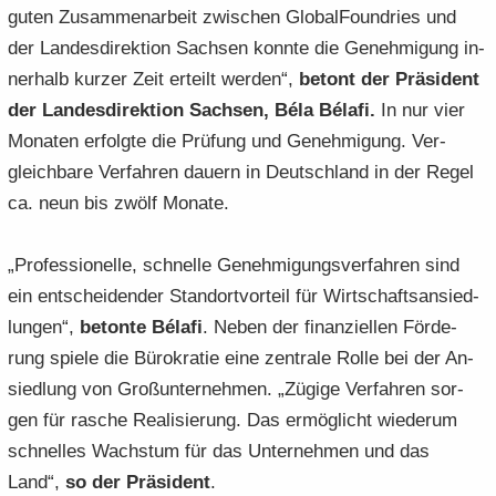
guten Zu­sam­men­ar­beit zwi­schen Glo­bal­Found­ries und
der Lan­des­di­rek­ti­on Sach­sen konn­te die Ge­neh­mi­gung in­
ner­halb kur­zer Zeit er­teilt wer­den“,
be­tont der Prä­si­dent
der Lan­des­di­rek­ti­on Sach­sen, Béla Bélafi.
In nur vier
Mo­na­ten er­folg­te die Prü­fung und Ge­neh­mi­gung. Ver­
gleich­ba­re Ver­fah­ren dau­ern in Deutsch­land in der Regel
ca. neun bis zwölf Mo­na­te.
„Pro­fes­sio­nel­le, schnel­le Ge­neh­mi­gungs­ver­fah­ren sind
ein ent­schei­den­der Stand­ort­vor­teil für Wirt­schafts­an­sied­
lun­gen“,
be­ton­te Bélafi
. Neben der fi­nan­zi­el­len För­de­
rung spie­le die Bü­ro­kra­tie eine zen­tra­le Rolle bei der An­
sied­lung von Groß­un­ter­neh­men. „Zü­gi­ge Ver­fah­ren sor­
gen für ra­sche Rea­li­sie­rung. Das er­mög­licht wie­der­um
schnel­les Wachs­tum für das Un­ter­neh­men und das
Land“,
so der Prä­si­dent
.