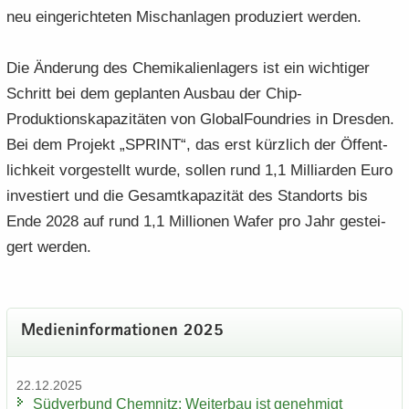
neu ein­ge­rich­te­ten Misch­an­la­gen pro­du­ziert wer­den.
Die Än­de­rung des Che­mi­ka­li­en­la­gers ist ein wich­ti­ger
Schritt bei dem ge­plan­ten Aus­bau der Chip-​
Produktionskapazitäten von Glo­bal­Found­ries in Dres­den.
Bei dem Pro­jekt „SPRINT“, das erst kürz­lich der Öf­fent­
lich­keit vor­ge­stellt wurde, sol­len rund 1,1 Mil­li­ar­den Euro
in­ves­tiert und die Ge­samt­ka­pa­zi­tät des Stand­orts bis
Ende 2028 auf rund 1,1 Mil­lio­nen Wafer pro Jahr ge­stei­
gert wer­den.
Me­di­en­in­for­ma­tio­nen 2025
22.12.2025
Süd­ver­bund Chem­nitz: Wei­ter­bau ist ge­neh­migt