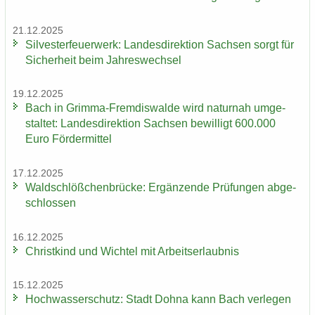
21.12.2025
Sil­ves­ter­feu­er­werk: Lan­des­di­rek­ti­on Sach­sen sorgt für
Si­cher­heit beim Jah­res­wech­sel
19.12.2025
Bach in Grimma-​Fremdiswalde wird na­tur­nah um­ge­
stal­tet: Lan­des­di­rek­ti­on Sach­sen be­wil­ligt 600.000
Euro För­der­mit­tel
17.12.2025
Wald­schlöß­chen­brü­cke: Er­gän­zen­de Prü­fun­gen ab­ge­
schlos­sen
16.12.2025
Christ­kind und Wich­tel mit Ar­beits­er­laub­nis
15.12.2025
Hoch­was­ser­schutz: Stadt Dohna kann Bach ver­le­gen