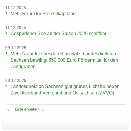
11.12.2025
Mehr Raum für Frei­zeit­ka­pi­tä­ne
11.12.2025
Cos­pu­de­ner See ab der Sai­son 2026 schiff­bar
09.12.2025
Mehr Natur für Dres­den Bla­se­witz: Lan­des­di­rek­ti­on
Sach­sen be­wil­ligt 650.000 Euro För­der­mit­tel für den
Land­gra­ben
08.12.2025
Lan­des­di­rek­ti­on Sach­sen gibt grü­nes Licht für neuen
Zweck­ver­band Ver­kehrs­bund Ost­sach­sen (ZVVO)
Liste er­wei­tern ...