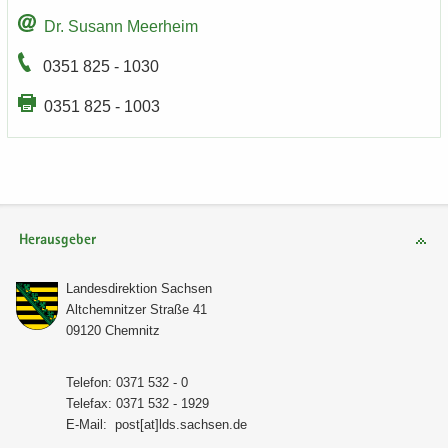
Dr. Su­sann Meer­heim
0351 825 - 1030
0351 825 - 1003
Herausgeber
Lan­des­di­rek­ti­on Sach­sen
Alt­chem­nit­zer Stra­ße 41
09120 Chem­nitz
Te­le­fon: 0371 532 - 0
Te­le­fax: 0371 532 - 1929
E-​Mail:
post[at]lds.sach­sen.de