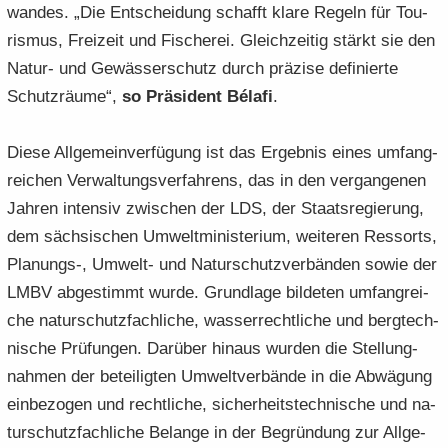
wan­des. „Die Ent­schei­dung schafft klare Re­geln für Tou­
ris­mus, Frei­zeit und Fi­sche­rei. Gleich­zei­tig stärkt sie den
Natur-​ und Ge­wäs­ser­schutz durch prä­zi­se de­fi­nier­te
Schutz­räu­me“,
so Prä­si­dent Bélafi
.
Diese All­ge­mein­ver­fü­gung ist das Er­geb­nis eines um­fang­
rei­chen Ver­wal­tungs­ver­fah­rens, das in den ver­gan­ge­nen
Jah­ren in­ten­siv zwi­schen der LDS, der Staats­re­gie­rung,
dem säch­si­schen Um­welt­mi­nis­te­ri­um, wei­te­ren Res­sorts,
Planungs-​, Umwelt-​ und Na­tur­schutz­ver­bän­den sowie der
LMBV ab­ge­stimmt wurde. Grund­la­ge bil­de­ten um­fang­rei­
che na­tur­schutz­fach­li­che, was­ser­recht­li­che und berg­tech­
ni­sche Prü­fun­gen. Dar­über hin­aus wur­den die Stel­lung­
nah­men der be­tei­lig­ten Um­welt­ver­bän­de in die Ab­wä­gung
ein­be­zo­gen und recht­li­che, si­cher­heits­tech­ni­sche und na­
tur­schutz­fach­li­che Be­lan­ge in der Be­grün­dung zur All­ge­