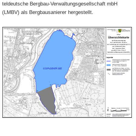
tel­deut­sche Bergbau-​Verwaltungsgesellschaft mbH
(LMBV) als Berg­bau­sa­nie­rer her­ge­stellt.