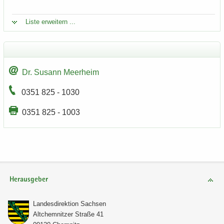
Liste er­wei­tern ...
Dr. Su­sann Meer­heim
0351 825 - 1030
0351 825 - 1003
Herausgeber
Lan­des­di­rek­ti­on Sach­sen
Alt­chem­nit­zer Stra­ße 41