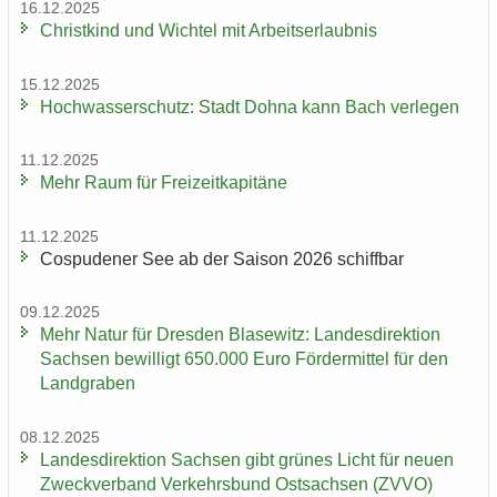
16.12.2025
Christ­kind und Wich­tel mit Ar­beits­er­laub­nis
15.12.2025
Hoch­was­ser­schutz: Stadt Dohna kann Bach ver­le­gen
11.12.2025
Mehr Raum für Frei­zeit­ka­pi­tä­ne
11.12.2025
Cos­pu­de­ner See ab der Sai­son 2026 schiff­bar
09.12.2025
Mehr Natur für Dres­den Bla­se­witz: Lan­des­di­rek­ti­on
Sach­sen be­wil­ligt 650.000 Euro För­der­mit­tel für den
Land­gra­ben
08.12.2025
Lan­des­di­rek­ti­on Sach­sen gibt grü­nes Licht für neuen
Zweck­ver­band Ver­kehrs­bund Ost­sach­sen (ZVVO)