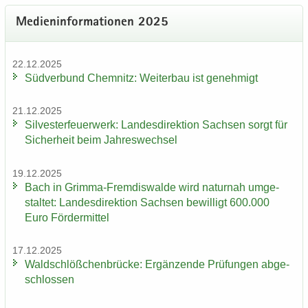
Me­di­en­in­for­ma­tio­nen 2025
22.12.2025
Süd­ver­bund Chem­nitz: Wei­ter­bau ist ge­neh­migt
21.12.2025
Sil­ves­ter­feu­er­werk: Lan­des­di­rek­ti­on Sach­sen sorgt für
Si­cher­heit beim Jah­res­wech­sel
19.12.2025
Bach in Grimma-​Fremdiswalde wird na­tur­nah um­ge­
stal­tet: Lan­des­di­rek­ti­on Sach­sen be­wil­ligt 600.000
Euro För­der­mit­tel
17.12.2025
Wald­schlöß­chen­brü­cke: Er­gän­zen­de Prü­fun­gen ab­ge­
schlos­sen