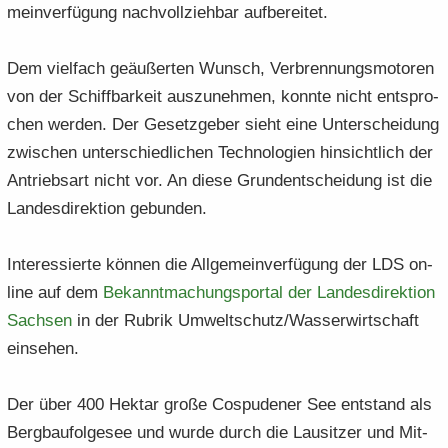
mein­ver­fü­gung nach­voll­zieh­bar auf­be­rei­tet.
Dem viel­fach ge­äu­ßer­ten Wunsch, Ver­bren­nungs­mo­to­ren
von der Schiff­bar­keit aus­zu­neh­men, konn­te nicht ent­spro­
chen wer­den. Der Ge­setz­ge­ber sieht eine Un­ter­schei­dung
zwi­schen un­ter­schied­li­chen Tech­no­lo­gien hin­sicht­lich der
An­triebs­art nicht vor. An diese Grund­ent­schei­dung ist die
Lan­des­di­rek­ti­on ge­bun­den.
In­ter­es­sier­te kön­nen die All­ge­mein­ver­fü­gung der LDS on­
line auf dem
Be­kannt­ma­chungs­por­tal der Lan­des­di­rek­ti­on
Sach­sen
in der Ru­brik Um­welt­schutz/Was­ser­wirt­schaft
ein­se­hen.
Der über 400 Hekt­ar große Cos­pu­de­ner See ent­stand als
Berg­bau­fol­ge­see und wurde durch die Lau­sit­zer und Mit­