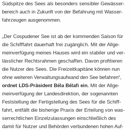
Süd­spit­ze des Sees als be­son­ders sen­si­bler Ge­wäs­ser­
be­reich auch in Zu­kunft von der Be­fah­rung mit Was­ser­
fahr­zeu­gen aus­ge­nom­men.
„Der Cos­pu­de­ner See ist ab der kom­men­den Sai­son für
die Schiff­fahrt dau­er­haft frei zu­gäng­lich. Mit der All­ge­
mein­ver­fü­gung mei­nes Hau­ses wird ein sta­bi­ler und ver­
läss­li­cher Rechts­rah­men ge­schaf­fen. Davon pro­fi­tie­ren
die Nut­zer des Sees. Die Frei­zeit­ka­pi­tä­ne kön­nen nun
ohne wei­te­ren Ver­wal­tungs­auf­wand den See be­fah­ren“,
ord­net LDS-​Präsident Béla Bélafi ein.
Mit der All­ge­
mein­ver­fü­gung der Lan­des­di­rek­ti­on, der so­ge­nann­ten
Fest­stel­lung der Fer­tig­stel­lung des Sees für die Schiff­
fahrt, ent­fällt die bis­he­ri­ge Pra­xis der Er­tei­lung von was­
ser­recht­li­chen Ein­zel­zu­las­sun­gen ein­schließ­lich des
damit für Nut­zer und Be­hör­den ver­bun­de­nen hohen Auf­