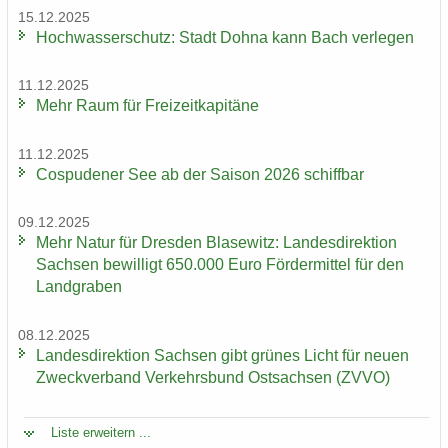
15.12.2025
Hoch­was­ser­schutz: Stadt Dohna kann Bach ver­le­gen
11.12.2025
Mehr Raum für Frei­zeit­ka­pi­tä­ne
11.12.2025
Cos­pu­de­ner See ab der Sai­son 2026 schiff­bar
09.12.2025
Mehr Natur für Dres­den Bla­se­witz: Lan­des­di­rek­ti­on
Sach­sen be­wil­ligt 650.000 Euro För­der­mit­tel für den
Land­gra­ben
08.12.2025
Lan­des­di­rek­ti­on Sach­sen gibt grü­nes Licht für neuen
Zweck­ver­band Ver­kehrs­bund Ost­sach­sen (ZVVO)
Liste er­wei­tern ...