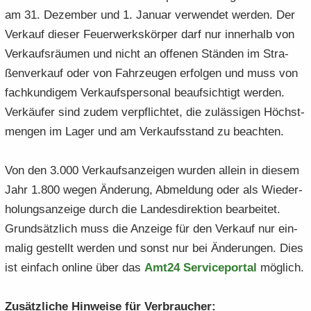
am 31. De­zem­ber und 1. Ja­nu­ar ver­wen­det wer­den. Der
Ver­kauf die­ser Feu­er­werks­kör­per darf nur in­ner­halb von
Ver­kaufs­räu­men und nicht an of­fe­nen Stän­den im Stra­
ßen­ver­kauf oder von Fahr­zeu­gen er­fol­gen und muss von
fach­kun­di­gem Ver­kaufs­per­so­nal be­auf­sich­tigt wer­den.
Ver­käu­fer sind zudem ver­pflich­tet, die zu­läs­si­gen Höchst­
men­gen im Lager und am Ver­kaufs­stand zu be­ach­ten.
Von den 3.000 Ver­kaufs­an­zei­gen wur­den al­lein in die­sem
Jahr 1.800 wegen Än­de­rung, Ab­mel­dung oder als Wie­der­
ho­lungs­an­zei­ge durch die Lan­des­di­rek­ti­on be­ar­bei­tet.
Grund­sätz­lich muss die An­zei­ge für den Ver­kauf nur ein­
ma­lig ge­stellt wer­den und sonst nur bei Än­de­run­gen. Dies
ist ein­fach on­line über das
Amt24 Ser­vice­por­tal
mög­lich.
Zu­sätz­li­che Hin­wei­se für Ver­brau­cher: