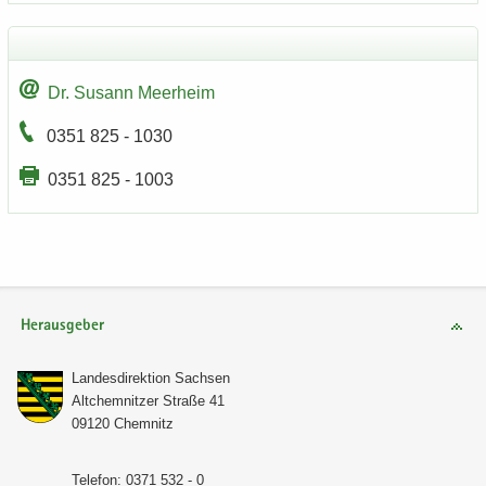
Dr. Su­sann Meer­heim
0351 825 - 1030
0351 825 - 1003
Herausgeber
Lan­des­di­rek­ti­on Sach­sen
Alt­chem­nit­zer Stra­ße 41
09120 Chem­nitz
Te­le­fon: 0371 532 - 0