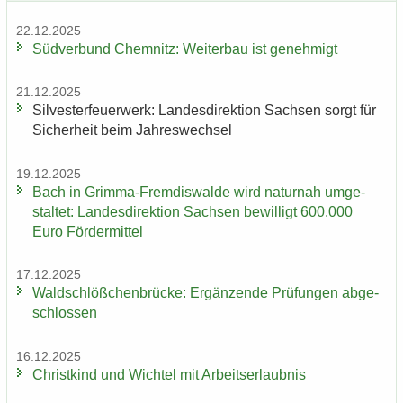
22.12.2025
Süd­ver­bund Chem­nitz: Wei­ter­bau ist ge­neh­migt
21.12.2025
Sil­ves­ter­feu­er­werk: Lan­des­di­rek­ti­on Sach­sen sorgt für
Si­cher­heit beim Jah­res­wech­sel
19.12.2025
Bach in Grimma-​Fremdiswalde wird na­tur­nah um­ge­
stal­tet: Lan­des­di­rek­ti­on Sach­sen be­wil­ligt 600.000
Euro För­der­mit­tel
17.12.2025
Wald­schlöß­chen­brü­cke: Er­gän­zen­de Prü­fun­gen ab­ge­
schlos­sen
16.12.2025
Christ­kind und Wich­tel mit Ar­beits­er­laub­nis