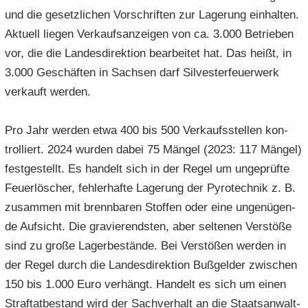
und die ge­setz­li­chen Vor­schrif­ten zur La­ge­rung ein­hal­ten.
Ak­tu­ell lie­gen Ver­kaufs­an­zei­gen von ca. 3.000 Be­trie­ben
vor, die die Lan­des­di­rek­ti­on be­ar­bei­tet hat. Das heißt, in
3.000 Ge­schäf­ten in Sach­sen darf Sil­ves­ter­feu­er­werk
ver­kauft wer­den.
Pro Jahr wer­den etwa 400 bis 500 Ver­kaufs­stel­len kon­
trol­liert. 2024 wur­den dabei 75 Män­gel (2023: 117 Män­gel)
fest­ge­stellt. Es han­delt sich in der Regel um un­ge­prüf­te
Feu­er­lö­scher, feh­ler­haf­te La­ge­rung der Py­ro­tech­nik z. B.
zu­sam­men mit brenn­ba­ren Stof­fen oder eine un­ge­nü­gen­
de Auf­sicht. Die gra­vie­rends­ten, aber sel­te­nen Ver­stö­ße
sind zu große La­ger­be­stän­de. Bei Ver­stö­ßen wer­den in
der Regel durch die Lan­des­di­rek­ti­on Buß­gel­der zwi­schen
150 bis 1.000 Euro ver­hängt. Han­delt es sich um einen
Straf­tat­be­stand wird der Sach­ver­halt an die Staats­an­walt­