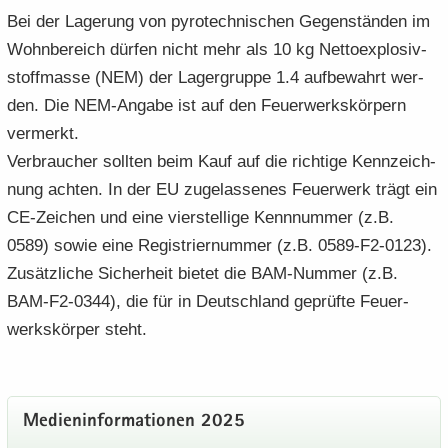
Bei der La­ge­rung von py­ro­tech­ni­schen Ge­gen­stän­den im
Wohn­be­reich dür­fen nicht mehr als 10 kg Net­to­ex­plo­siv­
stoff­mas­se (NEM) der La­ger­grup­pe 1.4 auf­be­wahrt wer­
den. Die NEM-​Angabe ist auf den Feu­er­werks­kör­pern
ver­merkt.
Ver­brau­cher soll­ten beim Kauf auf die rich­ti­ge Kenn­zeich­
nung ach­ten. In der EU zu­ge­las­se­nes Feu­er­werk trägt ein
CE-​Zeichen und eine vier­stel­li­ge Kenn­num­mer (z.B.
0589) sowie eine Re­gis­trier­num­mer (z.B. 0589-F2-0123).
Zu­sätz­li­che Si­cher­heit bie­tet die BAM-​Nummer (z.B.
BAM-F2-0344), die für in Deutsch­land ge­prüf­te Feu­er­
werks­kör­per steht.
Me­di­en­in­for­ma­tio­nen 2025