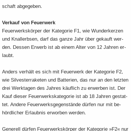
schaft ab­ge­ge­ben.
Ver­kauf von Feu­er­werk
Feu­er­werks­kör­per der Ka­te­go­rie F1, wie Wun­der­ker­zen
und Knallerb­sen, darf das ganze Jahr über ge­kauft wer­
den. Des­sen Er­werb ist ab einem Alter von 12 Jah­ren er­
laubt.
An­ders ver­hält es sich mit Feu­er­werk der Ka­te­go­rie F2,
wie Sil­ves­ter­ra­ke­ten und Bat­te­rien, das nur an den letz­ten
drei Werk­ta­gen des Jah­res käuf­lich zu er­wer­ben ist. Der
Kauf die­ser Feu­er­werks­ka­te­go­rie ist ab 18 Jah­ren ge­stat­
tet. An­de­re Feu­er­werks­ge­gen­stän­de dür­fen nur mit be­
hörd­li­cher Er­laub­nis er­wor­ben wer­den.
Ge­ne­rell dür­fen Feu­er­werks­kör­per der Ka­te­go­rie »F2« nur