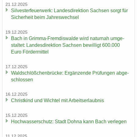
21.12.2025
Sil­ves­ter­feu­er­werk: Lan­des­di­rek­ti­on Sach­sen sorgt für
Si­cher­heit beim Jah­res­wech­sel
19.12.2025
Bach in Grimma-​Fremdiswalde wird na­tur­nah um­ge­
stal­tet: Lan­des­di­rek­ti­on Sach­sen be­wil­ligt 600.000
Euro För­der­mit­tel
17.12.2025
Wald­schlöß­chen­brü­cke: Er­gän­zen­de Prü­fun­gen ab­ge­
schlos­sen
16.12.2025
Christ­kind und Wich­tel mit Ar­beits­er­laub­nis
15.12.2025
Hoch­was­ser­schutz: Stadt Dohna kann Bach ver­le­gen
11.12.2025