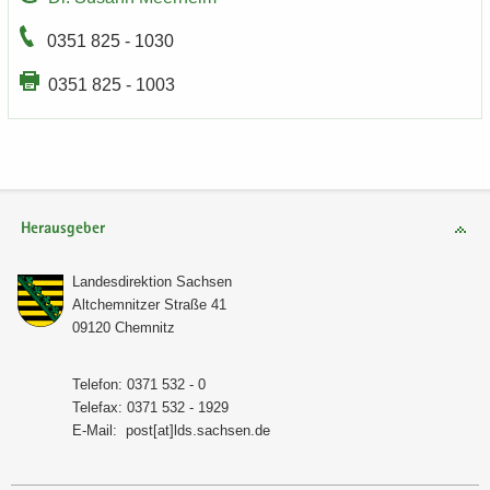
0351 825 - 1030
0351 825 - 1003
Herausgeber
Lan­des­di­rek­ti­on Sach­sen
Alt­chem­nit­zer Stra­ße 41
09120 Chem­nitz
Te­le­fon: 0371 532 - 0
Te­le­fax: 0371 532 - 1929
E-​Mail:
post[at]lds.sach­sen.de