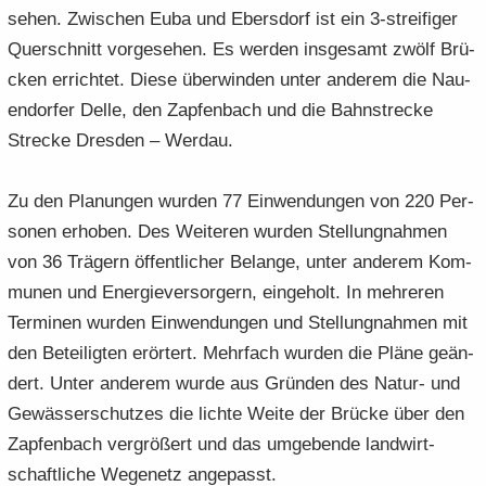
se­hen. Zwi­schen Euba und Ebers­dorf ist ein 3-​streifiger
Quer­schnitt vor­ge­se­hen. Es wer­den ins­ge­samt zwölf Brü­
cken er­rich­tet. Diese über­win­den unter an­de­rem die Nau­
en­dor­fer Delle, den Zap­fen­bach und die Bahn­stre­cke
Stre­cke Dres­den – Wer­dau.
Zu den Pla­nun­gen wur­den 77 Ein­wen­dun­gen von 220 Per­
so­nen er­ho­ben. Des Wei­te­ren wur­den Stel­lung­nah­men
von 36 Trä­gern öf­fent­li­cher Be­lan­ge, unter an­de­rem Kom­
mu­nen und En­er­gie­ver­sor­gern, ein­ge­holt. In meh­re­ren
Ter­mi­nen wur­den Ein­wen­dun­gen und Stel­lung­nah­men mit
den Be­tei­lig­ten er­ör­tert. Mehr­fach wur­den die Pläne ge­än­
dert. Unter an­de­rem wurde aus Grün­den des Natur-​ und
Ge­wäs­ser­schut­zes die lich­te Weite der Brü­cke über den
Zap­fen­bach ver­grö­ßert und das um­ge­ben­de land­wirt­
schaft­li­che We­ge­netz an­ge­passt.