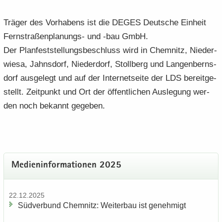
Trä­ger des Vor­ha­bens ist die DEGES Deut­sche Ein­heit
Fernstraßenplanungs-​ und -bau GmbH.
Der Plan­fest­stel­lungs­be­schluss wird in Chem­nitz, Nie­der­
wie­sa, Jahns­dorf, Nie­der­dorf, Stoll­berg und Lan­gen­berns­
dorf aus­ge­legt und auf der In­ter­net­sei­te der LDS be­reit­ge­
stellt. Zeit­punkt und Ort der öf­fent­li­chen Aus­le­gung wer­
den noch be­kannt ge­ge­ben.
Me­di­en­in­for­ma­tio­nen 2025
22.12.2025
Süd­ver­bund Chem­nitz: Wei­ter­bau ist ge­neh­migt