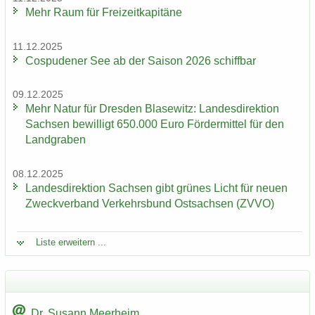
Mehr Raum für Frei­zeit­ka­pi­tä­ne
11.12.2025
Cos­pu­de­ner See ab der Sai­son 2026 schiff­bar
09.12.2025
Mehr Natur für Dres­den Bla­se­witz: Lan­des­di­rek­ti­on
Sach­sen be­wil­ligt 650.000 Euro För­der­mit­tel für den
Land­gra­ben
08.12.2025
Lan­des­di­rek­ti­on Sach­sen gibt grü­nes Licht für neuen
Zweck­ver­band Ver­kehrs­bund Ost­sach­sen (ZVVO)
Liste er­wei­tern ...
Dr. Su­sann Meer­heim