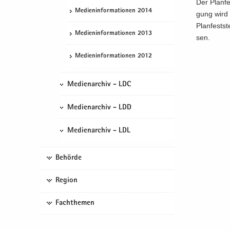
Der Plan­fe
Me­di­en­in­for­ma­tio­nen 2014
gung wird o
Plan­fest­s
Me­di­en­in­for­ma­tio­nen 2013
sen.
Me­di­en­in­for­ma­tio­nen 2012
Medienarchiv - LDC
Medienarchiv - LDD
Medienarchiv - LDL
Behörde
Region
Fachthemen