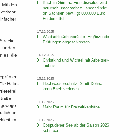
Bach in Grimma-​Fremdiswalde wird
. „Mit den
na­tur­nah um­ge­stal­tet: Lan­des­di­rek­ti­
­ver­kehr
on Sach­sen be­wil­ligt 600.000 Euro
För­der­mit­tel
in­fa­cher
17.12.2025
Wald­schlöß­chen­brü­cke: Er­gän­zen­de
Stre­cke.
Prü­fun­gen ab­ge­schlos­sen
d für den
st es, die
16.12.2025
Christ­kind und Wich­tel mit Ar­beits­er­
laub­nis
e­grün­ten
15.12.2025
Hoch­was­ser­schutz: Stadt Dohna
Die Hal­te­
kann Bach ver­le­gen
ie­re­frei
stra­ße
11.12.2025
ngs­we­ge
Mehr Raum für Frei­zeit­ka­pi­tä­ne
t­lich er­
ch­keit im
11.12.2025
Cos­pu­de­ner See ab der Sai­son 2026
schiff­bar