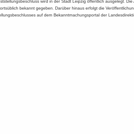
st­stel­lungs­be­schluss wird in der Stadt Leip­zig öf­fent­lich aus­ge­legt. Die 
rts­üb­lich be­kannt ge­ge­ben. Dar­über hin­aus er­folgt die Ver­öf­fent­li­ch
tel­lungs­be­schlus­ses auf dem Be­kannt­ma­chungs­por­tal der Lan­des­di­rek­t