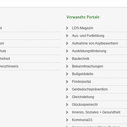
Verwandte Portale
ht
LDS-​Magazin
Aus- und Fort­bil­dung
sum
Auf­nah­me von Asyl­be­wer­bern
chutz
Aus­bil­dungs­för­de­rung
frei­heit
Bau­tech­nik
renz­hin­weis
Be­kannt­ma­chun­gen
Buß­geld­stel­le
För­der­por­tal
Geld­wä­sche­prä­ven­ti­on
Gleich­stel­lung
Glücks­spiel­recht
In­ne­res, So­zia­les + Ge­sund­heit
Kom­mu­nal21