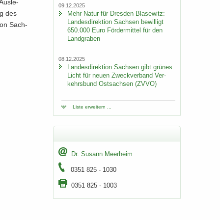
Aus­le­
09.12.2025
ung des
Mehr Natur für Dres­den Bla­se­witz:
Lan­des­di­rek­ti­on Sach­sen be­wil­ligt
i­on Sach­
650.000 Euro För­der­mit­tel für den
Land­gra­ben
08.12.2025
Lan­des­di­rek­ti­on Sach­sen gibt grü­nes
Licht für neuen Zweck­ver­band Ver­
kehrs­bund Ost­sach­sen (ZVVO)
Liste er­wei­tern ...
Dr. Su­sann Meer­heim
0351 825 - 1030
0351 825 - 1003