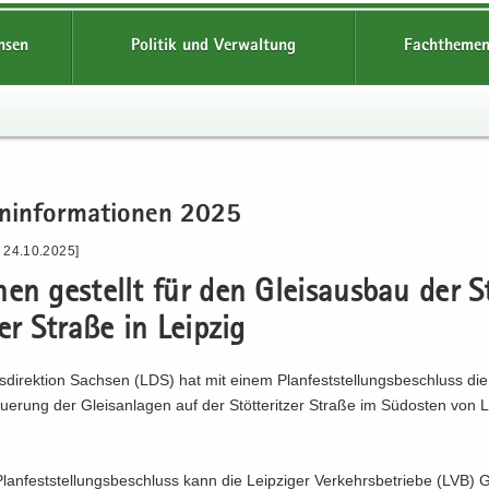
hsen
Politik und Verwaltung
Fachthemen
n­in­for­ma­tio­nen 2025
- 24.10.2025]
hen ge­stellt für den Gleis­aus­bau der S
zer Stra­ße in Leip­zig
­di­rek­ti­on Sach­sen (LDS) hat mit einem Plan­fest­stel­lungs­be­schluss di
eue­rung der Gleis­an­la­gen auf der Stöt­terit­zer Stra­ße im Süd­os­ten von L
an­fest­stel­lungs­be­schluss kann die Leip­zi­ger Ver­kehrs­be­trie­be (LVB