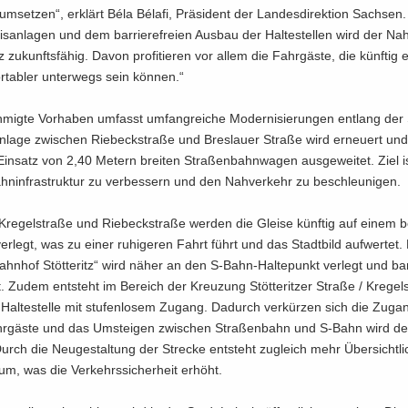
um­set­zen“, er­klärt Béla Bélafi, Prä­si­dent der Lan­des­di­rek­ti­on Sach­sen
­an­la­gen und dem bar­rie­re­frei­en Aus­bau der Hal­te­stel­len wird der Nah
tz zu­kunfts­fä­hig. Davon pro­fi­tie­ren vor allem die Fahr­gäs­te, die künf­tig e
­ta­bler un­ter­wegs sein kön­nen.“
mig­te Vor­ha­ben um­fasst um­fang­rei­che Mo­der­ni­sie­run­gen ent­lang der 
n­la­ge zwi­schen Rie­beck­stra­ße und Bres­lau­er Stra­ße wird er­neu­ert un
 Ein­satz von 2,40 Me­tern brei­ten Stra­ßen­bahn­wa­gen aus­ge­wei­tet. Ziel i
hn­in­fra­struk­tur zu ver­bes­sern und den Nah­ver­kehr zu be­schleu­ni­gen.
re­gel­stra­ße und Rie­beck­stra­ße wer­den die Glei­se künf­tig auf einem b
ver­legt, was zu einer ru­hi­ge­ren Fahrt führt und das Stadt­bild auf­wer­tet. 
​Bahnhof Stöt­teritz“ wird näher an den S-​Bahn-Haltepunkt ver­legt und bar­r
. Zudem ent­steht im Be­reich der Kreu­zung Stöt­terit­zer Stra­ße / Kre­gel­
al­te­stel­le mit stu­fen­lo­sem Zu­gang. Da­durch ver­kür­zen sich die Zu­ga
hr­gäs­te und das Um­stei­gen zwi­schen Stra­ßen­bahn und S-​Bahn wird deu
 Durch die Neu­ge­stal­tung der Stre­cke ent­steht zu­gleich mehr Über­sicht­li
um, was die Ver­kehrs­si­cher­heit er­höht.