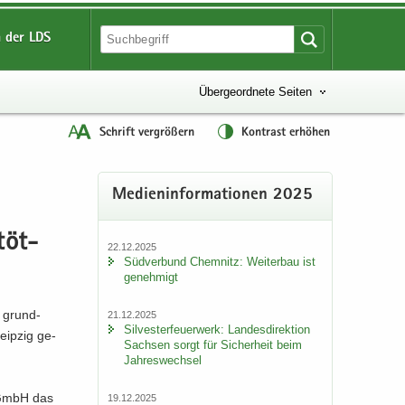
 der LDS
Übergeordnete Seiten
Schrift vergrößern
Kontrast erhöhen
Me­di­en­in­for­ma­tio­nen 2025
töt­
22.12.2025
Süd­ver­bund Chem­nitz: Wei­ter­bau ist
ge­neh­migt
e grund­
21.12.2025
Sil­ves­ter­feu­er­werk: Lan­des­di­rek­ti­on
eip­zig ge­
Sach­sen sorgt für Si­cher­heit beim
Jah­res­wech­sel
) GmbH das
19.12.2025