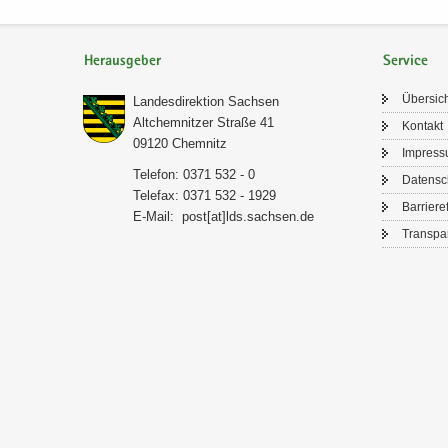
Herausgeber
Service
Über­sic
Lan­des­di­rek­ti­on Sach­sen
Alt­chem­nit­zer Stra­ße 41
Kon­takt
09120 Chem­nitz
Im­pres­
Te­le­fon: 0371 532 - 0
Da­ten­s
Te­le­fax: 0371 532 - 1929
Bar­rie­re­
E-​Mail:
post[at]lds.sach­sen.de
Trans­pa­