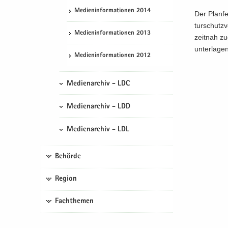
Me­di­en­in­for­ma­tio­nen 2014
Der Plan­fe
tur­schutz­
Me­di­en­in­for­ma­tio­nen 2013
zeit­nah zu
un­ter­la­g
Me­di­en­in­for­ma­tio­nen 2012
Medienarchiv - LDC
Medienarchiv - LDD
Medienarchiv - LDL
Behörde
Region
Fachthemen