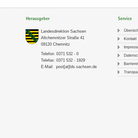
Herausgeber
Service
Über­sic
Lan­des­di­rek­ti­on Sach­sen
Alt­chem­nit­zer Stra­ße 41
Kon­takt
09120 Chem­nitz
Im­pres­
Te­le­fon: 0371 532 - 0
Da­ten­s
Te­le­fax: 0371 532 - 1929
Bar­rie­re­
E-​Mail:
post[at]lds.sach­sen.de
Trans­pa­