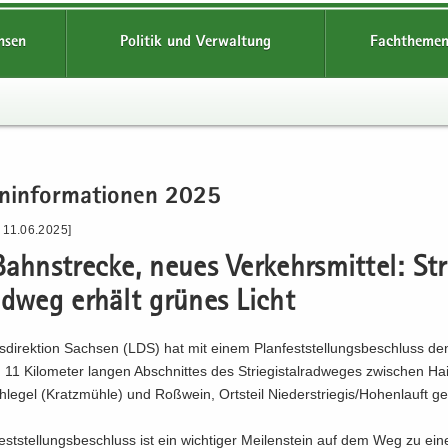
hsen
Politik und Verwaltung
Fachthemen
n­in­for­ma­tio­nen 2025
 11.06.2025]
ahn­stre­cke, neues Ver­kehrs­mit­tel: Str
rad­weg er­hält grü­nes Licht
­di­rek­ti­on Sach­sen (LDS) hat mit einem Plan­fest­stel­lungs­be­schluss d
11 Ki­lo­me­ter lan­gen Ab­schnit­tes des Strie­gi­st­al­rad­we­ges zwi­schen Hai
chle­gel (Kratz­müh­le) und Roß­wein, Orts­teil Nie­der­s­trie­gis/Ho­hen­lauft ge
est­stel­lungs­be­schluss ist ein wich­ti­ger Mei­len­stein auf dem Weg zu einer 