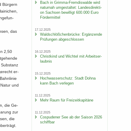
Bach in Grimma-​Fremdiswalde wird
nd Bür­gern
na­tur­nah um­ge­stal­tet: Lan­des­di­rek­ti­
ai­ni­chen,
on Sach­sen be­wil­ligt 600.000 Euro
För­der­mit­tel
n­ge­fun­
e
17.12.2025
ch­sen, das
Wald­schlöß­chen­brü­cke: Er­gän­zen­de
Prü­fun­gen ab­ge­schlos­sen
on 2,50
16.12.2025
Christ­kind und Wich­tel mit Ar­beits­er­
t­ge­hen­de
laub­nis
e Sub­stanz
ge­recht er­
15.12.2025
Hoch­was­ser­schutz: Stadt Dohna
Bahn­li­nie
kann Bach ver­le­gen
, Natur und
11.12.2025
Mehr Raum für Frei­zeit­ka­pi­tä­ne
hen, die Ge­
ba­rung zur
11.12.2025
Cos­pu­de­ner See ab der Sai­son 2026
­sen, die
schiff­bar
ber­trägt.