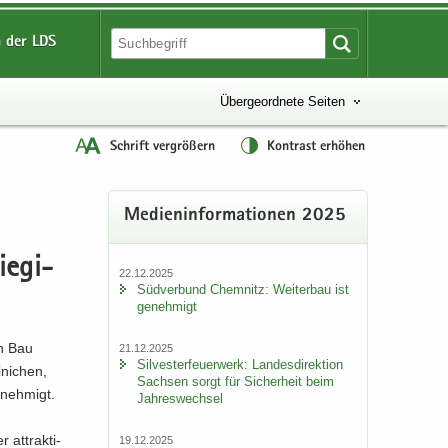
 der LDS
Übergeordnete Seiten
Schrift vergrößern
Kontrast erhöhen
Me­di­en­in­for­ma­tio­nen 2025
ie­gi­
22.12.2025
Süd­ver­bund Chem­nitz: Wei­ter­bau ist
ge­neh­migt
en Bau
21.12.2025
Sil­ves­ter­feu­er­werk: Lan­des­di­rek­ti­on
­ni­chen,
Sach­sen sorgt für Si­cher­heit beim
­neh­migt.
Jah­res­wech­sel
at­trak­ti­
19.12.2025