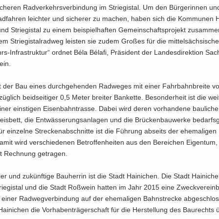
che­ren Rad­ver­kehrs­ver­bin­dung im Strie­gi­stal. Um den Bür­ge­rin­nen u
d­fah­ren leich­ter und si­che­rer zu ma­chen, haben sich die Kom­mu­nen H
d Strie­gi­stal zu einem bei­spiel­haf­ten Ge­mein­schafts­pro­jekt zu­sam­me
m Strie­gi­st­al­rad­weg leis­ten sie zudem Gro­ßes für die mit­tel­säch­si­sch
-​Infrastruktur“ ord­net Béla Bélafi, Prä­si­dent der Lan­des­di­rek­ti­on Sa
ein.
st der Bau eines durch­ge­hen­den Rad­we­ges mit einer Fahr­bahn­brei­te v
üg­lich beid­sei­ti­ger 0,5 Meter brei­ter Ban­ket­te. Be­son­der­heit ist die wei
ner eins­ti­gen Ei­sen­bahn­tras­se. Dabei wird deren vor­han­de­ne bau­li­ch
is­bett, die Ent­wäs­se­rungs­an­la­gen und die Brü­cken­bau­wer­ke be­darfs­
ür ein­zel­ne Stre­cken­ab­schnit­te ist die Füh­rung ab­seits der ehe­ma­li­gen 
amit wird ver­schie­de­nen Be­trof­fen­hei­ten aus den Be­rei­chen Ei­gen­tum
t Rech­nung ge­tra­gen.
l­ler und zu­künf­ti­ge Bau­her­rin ist die Stadt Hai­ni­chen. Die Stadt Hai­ni­c
rie­gi­stal und die Stadt Roß­wein hat­ten im Jahr 2015 eine Zweck­ver­ein­
g einer Rad­weg­ver­bin­dung auf der ehe­ma­li­gen Bahn­stre­cke ab­ge­schlos
ai­ni­chen die Vor­ha­ben­trä­ger­schaft für die Her­stel­lung des Bau­rechts ü