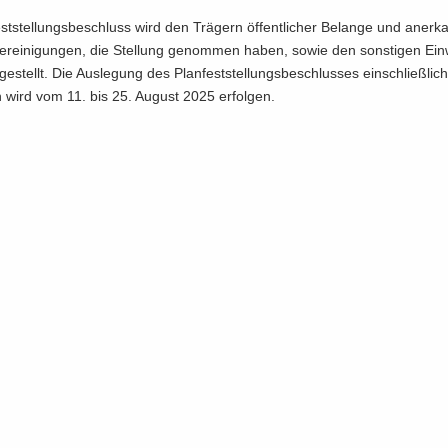
st­stel­lungs­be­schluss wird den Trä­gern öf­fent­li­cher Be­lan­ge und an­er­
ver­ei­ni­gun­gen, die Stel­lung ge­nom­men haben, sowie den sons­ti­gen Ein
­ge­stellt. Die Aus­le­gung des Plan­fest­stel­lungs­be­schlus­ses ein­schließ­li
en wird vom 11. bis 25. Au­gust 2025 er­fol­gen.