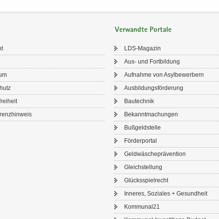
Verwandte Portale
ht
LDS-​Magazin
Aus- und Fort­bil­dung
sum
Auf­nah­me von Asyl­be­wer­bern
chutz
Aus­bil­dungs­för­de­rung
frei­heit
Bau­tech­nik
renz­hin­weis
Be­kannt­ma­chun­gen
Buß­geld­stel­le
För­der­por­tal
Geld­wä­sche­prä­ven­ti­on
Gleich­stel­lung
Glücks­spiel­recht
In­ne­res, So­zia­les + Ge­sund­heit
Kom­mu­nal21