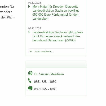
09.12.2025
kann­ten Na­
Mehr Natur für Dres­den Bla­se­witz:
Lan­des­di­rek­ti­on Sach­sen be­wil­ligt
­wen­dern
650.000 Euro För­der­mit­tel für den
ch der Plan­
Land­gra­ben
08.12.2025
Lan­des­di­rek­ti­on Sach­sen gibt grü­nes
Licht für neuen Zweck­ver­band Ver­
kehrs­bund Ost­sach­sen (ZVVO)
Liste er­wei­tern ...
Dr. Su­sann Meer­heim
0351 825 - 1030
0351 825 - 1003