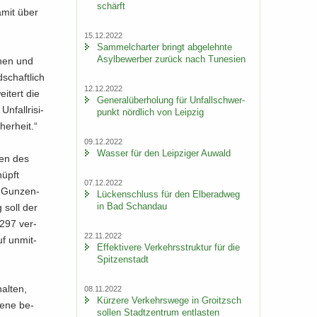
schärft
damit über
15.12.2022
Sam­mel­char­ter bringt ab­ge­lehn­te
Asyl­be­wer­ber zu­rück nach Tu­ne­si­en
n­nen und
­schaft­lich
12.12.2022
ei­tert die
Ge­ne­ral­über­ho­lung für Un­fall­schwer­
fall­ri­si­
punkt nörd­lich von Leip­zig
her­heit.“
09.12.2022
Was­ser für den Leip­zi­ger Au­wald
men des
nüpft
07.12.2022
 Gun­zen­
Lü­cken­schluss für den El­be­rad­weg
in Bad Schand­au
 soll der
 297 ver­
22.11.2022
f un­mit­
Ef­fek­ti­ve­re Ver­kehrs­struk­tur für die
Spit­zen­stadt
al­ten,
08.11.2022
Kür­ze­re Ver­kehrs­we­ge in Groitzsch
de­ne be­
sol­len Stadt­zen­trum ent­las­ten