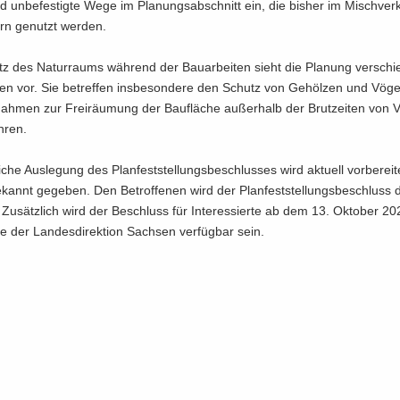
und un­be­fes­tig­te Wege im Pla­nungs­ab­schnitt ein, die bis­her im Misch­ver
rn ge­nutzt wer­den.
 des Na­tur­raums wäh­rend der Bau­ar­bei­ten sieht die Pla­nung ver­schie
n vor. Sie be­tref­fen ins­be­son­de­re den Schutz von Ge­höl­zen und Vö­g
ah­men zur Frei­räu­mung der Bau­flä­che au­ßer­halb der Brut­zei­ten von V
h­ren.
li­che Aus­le­gung des Plan­fest­stel­lungs­be­schlus­ses wird ak­tu­ell vor­be­rei
­kannt ge­ge­ben. Den Be­trof­fe­nen wird der Plan­fest­stel­lungs­be­schluss
t. Zu­sätz­lich wird der Be­schluss für In­ter­es­sier­te ab dem 13. Ok­to­ber 2
e der Lan­des­di­rek­ti­on Sach­sen ver­füg­bar sein.