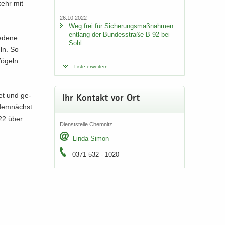
­kehr mit
26.10.2022
Weg frei für Si­che­rungs­maß­nah­men
ent­lang der Bun­des­stra­ße B 92 bei
­de­ne
Sohl
eln. So
ö­geln
Liste er­wei­tern ...
­tet und ge­
Ihr Kon­takt vor Ort
 dem­nächst
022 über
Dienst­stel­le Chem­nitz
Linda Simon
0371 532 - 1020