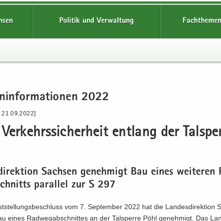
hsen
Politik und Verwaltung
Fachthemen
n­in­for­ma­tio­nen 2022
- 21.09.2022]
er­kehrs­si­cher­heit ent­lang der Tal­sper
­di­rek­ti­on Sach­sen ge­neh­migt Bau eines wei­te­ren
schnitts par­al­lel zur S 297
st­stel­lungs­be­schluss vom 7. Sep­tem­ber 2022 hat die Lan­des­di­rek­ti­on
u eines Rad­weg­ab­schnit­tes an der Tal­sper­re Pöhl ge­neh­migt. Das La