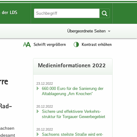
 der LDS
Übergeordnete Seiten
Schrift vergrößern
Kontrast erhöhen
Me­di­en­in­for­ma­tio­nen 2022
­re
23.12.2022
660.000 Euro für die Sa­nie­rung der
Alt­ab­la­ge­rung „Am Kno­chen“
 Rad­
20.12.2022
Si­che­re und ef­fek­ti­ve­re Ver­kehrs­
struk­tur für Tor­gau­er Ge­wer­be­ge­biet
 Sach­sen
20.12.2022
Sach­sens steils­te Stra­ße wird ent­
n­des­amt