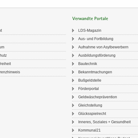
Verwandte Portale
ht
LDS-​Magazin
Aus- und Fort­bil­dung
sum
Auf­nah­me von Asyl­be­wer­bern
chutz
Aus­bil­dungs­för­de­rung
frei­heit
Bau­tech­nik
renz­hin­weis
Be­kannt­ma­chun­gen
Buß­geld­stel­le
För­der­por­tal
Geld­wä­sche­prä­ven­ti­on
Gleich­stel­lung
Glücks­spiel­recht
In­ne­res, So­zia­les + Ge­sund­heit
Kom­mu­nal21