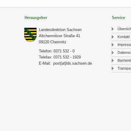
Herausgeber
Service
Über­sic
Lan­des­di­rek­ti­on Sach­sen
Alt­chem­nit­zer Stra­ße 41
Kon­takt
09120 Chem­nitz
Im­pres­
Te­le­fon: 0371 532 - 0
Da­ten­s
Te­le­fax: 0371 532 - 1929
Bar­rie­re­
E-​Mail:
post[at]lds.sach­sen.de
Trans­pa­