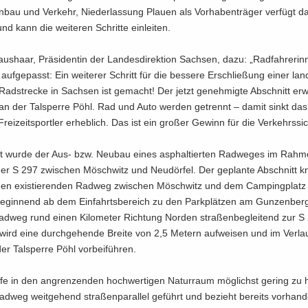
n­bau und Ver­kehr, Nie­der­las­sung Plau­en als Vor­ha­ben­trä­ger ver­fügt 
nd kann die wei­te­ren Schrit­te ein­lei­ten.
aus­haar, Prä­si­den­tin der Lan­des­di­rek­ti­on Sach­sen, dazu: „Rad­fah­re­ri
 auf­ge­passt: Ein wei­te­rer Schritt für die bes­se­re Er­schlie­ßung einer land
n Rad­stre­cke in Sach­sen ist ge­macht! Der jetzt ge­neh­mig­te Ab­schnitt er­w
n der Tal­sper­re Pöhl. Rad und Auto wer­den ge­trennt – damit sinkt das Un­
rei­zeit­sport­ler er­heb­lich. Das ist ein gro­ßer Ge­winn für die Ver­kehrs­si­c
t wurde der Aus- bzw. Neu­bau eines asphal­tier­ten Rad­we­ges im Rah­
er S 297 zwi­schen Möschwitz und Neu­dör­fel. Der ge­plan­te Ab­schnitt k
en exis­tie­ren­den Rad­weg zwi­schen Möschwitz und dem Cam­ping­platz
e­gin­nend ab dem Ein­fahrts­be­reich zu den Park­plät­zen am Gun­zen­berg
Rad­weg rund einen Ki­lo­me­ter Rich­tung Nor­den stra­ßen­be­glei­tend zur S
 wird eine durch­ge­hen­de Brei­te von 2,5 Me­tern auf­wei­sen und im Ver­lau
der Tal­sper­re Pöhl vor­bei­füh­ren.
­fe in den an­gren­zen­den hoch­wer­ti­gen Na­tur­raum mög­lichst ge­ring zu h
d­weg weit­ge­hend stra­ßen­par­al­lel ge­führt und be­zieht be­reits vor­han­