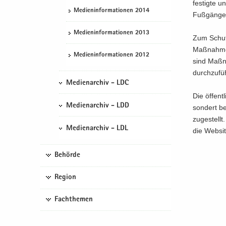
fes­tig­te 
Me­di­en­in­for­ma­tio­nen 2014
Fuß­gän­ge
Me­di­en­in­for­ma­tio­nen 2013
Zum Schutz
Maß­nah­me
Me­di­en­in­for­ma­tio­nen 2012
sind Maß­n
durch­zu­fü
Medienarchiv - LDC
Die öf­fent­
Medienarchiv - LDD
son­dert be
zu­ge­stell
Medienarchiv - LDL
die Web­sit
Behörde
Region
Fachthemen