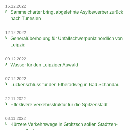
15.12.2022
Sam­mel­char­ter bringt ab­ge­lehn­te Asyl­be­wer­ber zu­rück
nach Tu­ne­si­en
12.12.2022
Ge­ne­ral­über­ho­lung für Un­fall­schwer­punkt nörd­lich von
Leip­zig
09.12.2022
Was­ser für den Leip­zi­ger Au­wald
07.12.2022
Lü­cken­schluss für den El­be­rad­weg in Bad Schand­au
22.11.2022
Ef­fek­ti­ve­re Ver­kehrs­struk­tur für die Spit­zen­stadt
08.11.2022
Kür­ze­re Ver­kehrs­we­ge in Groitzsch sol­len Stadt­zen­