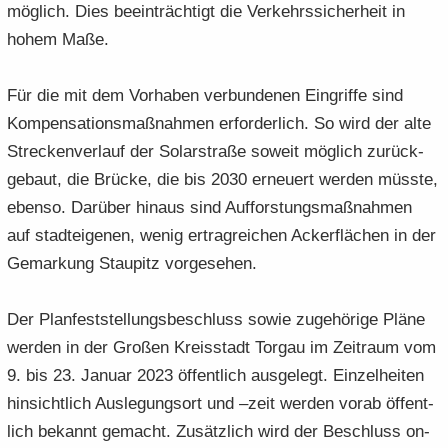
mög­lich. Dies be­ein­träch­tigt die Ver­kehrs­si­cher­heit in
hohem Maße.
Für die mit dem Vor­ha­ben ver­bun­de­nen Ein­grif­fe sind
Kom­pen­sa­ti­ons­maß­nah­men er­for­der­lich. So wird der alte
Stre­cken­ver­lauf der So­lar­stra­ße so­weit mög­lich zu­rück­
ge­baut, die Brü­cke, die bis 2030 er­neu­ert wer­den müss­te,
eben­so. Dar­über hin­aus sind Auf­forstungs­maß­nah­men
auf stadt­ei­ge­nen, wenig er­trag­rei­chen Acker­flä­chen in der
Ge­mar­kung Stau­pitz vor­ge­se­hen.
Der Plan­fest­stel­lungs­be­schluss sowie zu­ge­hö­ri­ge Pläne
wer­den in der Gro­ßen Kreis­stadt Tor­gau im Zeit­raum vom
9. bis 23. Ja­nu­ar 2023 öf­fent­lich aus­ge­legt. Ein­zel­hei­ten
hin­sicht­lich Aus­le­gungs­ort und –zeit wer­den vorab öf­fent­
lich be­kannt ge­macht. Zu­sätz­lich wird der Be­schluss on­