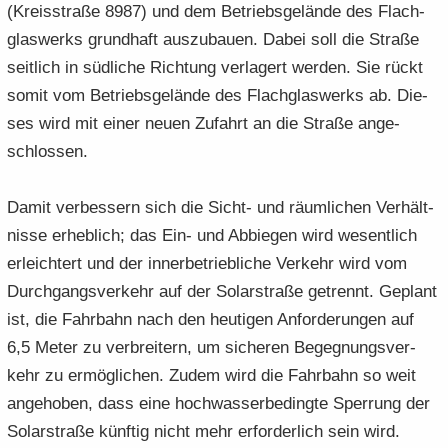
(Kreis­stra­ße 8987) und dem Be­triebs­ge­län­de des Flach­
glas­werks grund­haft aus­zu­bau­en. Dabei soll die Stra­ße
seit­lich in süd­li­che Rich­tung ver­la­gert wer­den. Sie rückt
somit vom Be­triebs­ge­län­de des Flach­glas­werks ab. Die­
ses wird mit einer neuen Zu­fahrt an die Stra­ße an­ge­
schlos­sen.
Damit ver­bes­sern sich die Sicht-​ und räum­li­chen Ver­hält­
nis­se er­heb­lich; das Ein- und Ab­bie­gen wird we­sent­lich
er­leich­tert und der in­ner­be­trieb­li­che Ver­kehr wird vom
Durch­gangs­ver­kehr auf der So­lar­stra­ße ge­trennt. Ge­plant
ist, die Fahr­bahn nach den heu­ti­gen An­for­de­run­gen auf
6,5 Meter zu ver­brei­tern, um si­che­ren Be­geg­nungs­ver­
kehr zu er­mög­li­chen. Zudem wird die Fahr­bahn so weit
an­ge­ho­ben, dass eine hoch­was­ser­be­ding­te Sper­rung der
So­lar­stra­ße künf­tig nicht mehr er­for­der­lich sein wird.