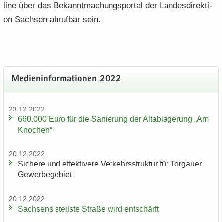
line über das Be­kannt­ma­chungs­por­tal der Lan­des­di­rek­ti­
on Sach­sen ab­ruf­bar sein.
Me­di­en­in­for­ma­tio­nen 2022
23.12.2022
660.000 Euro für die Sa­nie­rung der Alt­ab­la­ge­rung „Am
Kno­chen“
20.12.2022
Si­che­re und ef­fek­ti­ve­re Ver­kehrs­struk­tur für Tor­gau­er
Ge­wer­be­ge­biet
20.12.2022
Sach­sens steils­te Stra­ße wird ent­schärft