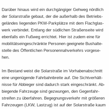
Dar­über hin­aus wird ein durch­gän­gi­ger Geh­weg nörd­lich
der So­lar­stra­ße ge­baut, der die au­ßer­halb des Be­triebs­
ge­län­des lie­gen­den PKW-​Parkplätze mit dem Flach­glas­
werk ver­bin­det. Ent­lang der süd­li­chen Stra­ßen­sei­te wird
eben­falls ein Fuß­weg er­rich­tet. Hier ist zudem eine für
mo­bi­li­täts­ein­ge­schränk­te Per­so­nen ge­eig­ne­te Bus­hal­te­
stel­le des Öf­fent­li­chen Per­so­nen­nah­ver­kehrs vor­ge­se­
hen.
Im Be­stand weist die So­lar­stra­ße im Vor­ha­ben­ab­schnitt
eine un­ge­nü­gen­de Fahr­bahn­brei­te auf. Die Sicht­ver­hält­
nis­se für Ab­bie­ger sind da­durch stark ein­ge­schränkt. Ab­
bie­gen­de Fahr­zeu­ge sind ge­zwun­gen, den Ge­gen­fahr­
strei­fen zu über­fah­ren. Be­geg­nungs­ver­kehr mit grö­ße­ren
Fahr­zeu­gen (LKW, Last­zug) ist auf der So­lar­stra­ße kaum