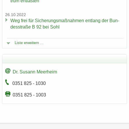
trum ent­las­ten
26.10.2022
Weg frei für Si­che­rungs­maß­nah­men ent­lang der Bun­
des­stra­ße B 92 bei Sohl
Liste er­wei­tern ...
Dr. Su­sann Meer­heim
0351 825 - 1030
0351 825 - 1003