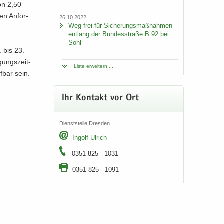
von 2,50
en An­for­
26.10.2022
Weg frei für Si­che­rungs­maß­nah­men
ent­lang der Bun­des­stra­ße B 92 bei
Sohl
. bis 23.
gungs­zeit­
Liste er­wei­tern ...
f­bar sein.
Ihr Kon­takt vor Ort
Dienst­stel­le Dres­den
In­golf Ul­rich
0351 825 - 1031
0351 825 - 1091