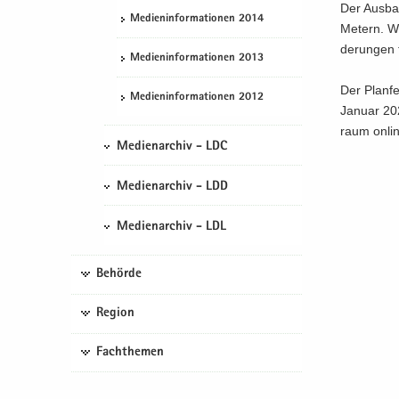
Der Aus­bau
Me­di­en­in­for­ma­tio­nen 2014
Me­tern. W
de­run­gen 
Me­di­en­in­for­ma­tio­nen 2013
Der Plan­fe
Me­di­en­in­for­ma­tio­nen 2012
Ja­nu­ar 20
raum on­l
Medienarchiv - LDC
Medienarchiv - LDD
Medienarchiv - LDL
Behörde
Region
Fachthemen