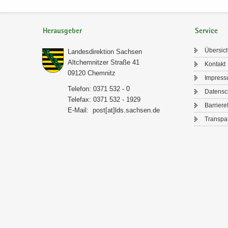
Herausgeber
Service
Über­sic
Lan­des­di­rek­ti­on Sach­sen
Alt­chem­nit­zer Stra­ße 41
Kon­takt
09120 Chem­nitz
Im­pres­
Te­le­fon: 0371 532 - 0
Da­ten­s
Te­le­fax: 0371 532 - 1929
Bar­rie­re­
E-​Mail:
post[at]lds.sach­sen.de
Trans­pa­