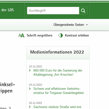
 der LDS
Übergeordnete Seiten
Schrift vergrößern
Kontrast erhöhen
Me­di­en­in­for­ma­tio­nen 2022
23.12.2022
660.000 Euro für die Sa­nie­rung der
Alt­ab­la­ge­rung „Am Kno­chen“
 linksel­
20.12.2022
Si­che­re und ef­fek­ti­ve­re Ver­kehrs­
ip­pen
struk­tur für Tor­gau­er Ge­wer­be­ge­biet
20.12.2022
Sach­sens steils­te Stra­ße wird ent­
a­ben „S