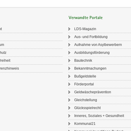
Verwandte Portale
ht
LDS-​Magazin
Aus- und Fort­bil­dung
sum
Auf­nah­me von Asyl­be­wer­bern
chutz
Aus­bil­dungs­för­de­rung
frei­heit
Bau­tech­nik
renz­hin­weis
Be­kannt­ma­chun­gen
Buß­geld­stel­le
För­der­por­tal
Geld­wä­sche­prä­ven­ti­on
Gleich­stel­lung
Glücks­spiel­recht
In­ne­res, So­zia­les + Ge­sund­heit
Kom­mu­nal21