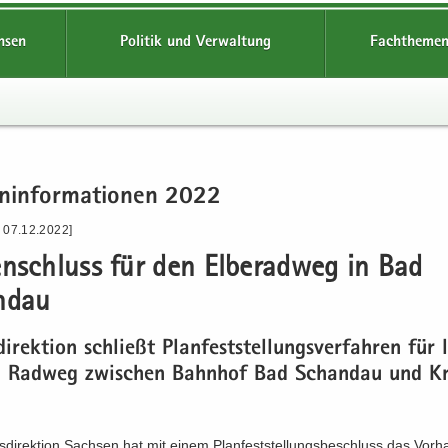
hsen
Politik und Verwaltung
Fachthemen
n­in­for­ma­tio­nen 2022
- 07.12.2022]
en­schluss für den El­be­rad­weg in Bad
d­au
di­rek­ti­on schließt Plan­fest­stel­lungs­ver­fah­ren für
n Rad­weg zwi­schen Bahn­hof Bad Schand­au und Kr
­di­rek­ti­on Sach­sen hat mit einem Plan­fest­stel­lungs­be­schluss das Vor­h