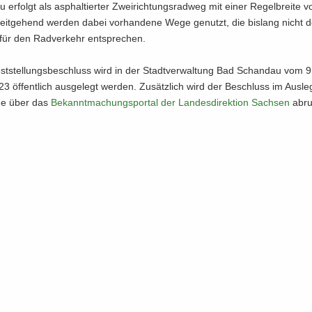
 er­folgt als asphal­tier­ter Zwei­rich­tungs­rad­weg mit einer Re­gel­brei­te 
eit­ge­hend wer­den dabei vor­han­de­ne Wege ge­nutzt, die bis­lang nicht d
für den Rad­ver­kehr ent­spre­chen.
st­stel­lungs­be­schluss wird in der Stadt­ver­wal­tung Bad Schand­au vom 9
23 öf­fent­lich aus­ge­legt wer­den. Zu­sätz­lich wird der Be­schluss im Aus­le­
ine über das
Be­kannt­ma­chungs­por­tal der Lan­des­di­rek­ti­on Sach­sen
ab­ru