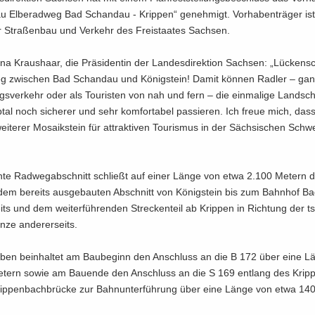
 El­be­rad­weg Bad Schand­au - Krip­pen“ ge­neh­migt. Vor­ha­ben­trä­ger i
r Stra­ßen­bau und Ver­kehr des Frei­staa­tes Sach­sen.
na Kraus­haar, die Prä­si­den­tin der Lan­des­di­rek­ti­on Sach­sen: „Lü­cken
weg zwi­schen Bad Schand­au und Kö­nig­stein! Damit kön­nen Rad­ler – gan
ags­ver­kehr oder als Tou­ris­ten von nah und fern – die ein­ma­li­ge Land­sc
­tal noch si­che­rer und sehr kom­for­ta­bel pas­sie­ren. Ich freue mich, das
i­te­rer Mo­sa­ik­stein für at­trak­ti­ven Tou­ris­mus in der Säch­si­schen Schw
n­te Rad­weg­ab­schnitt schließt auf einer Länge von etwa 2.100 Me­tern 
dem be­reits aus­ge­bau­ten Ab­schnitt von Kö­nig­stein bis zum Bahn­hof 
eits und dem wei­ter­füh­ren­den Stre­cken­teil ab Krip­pen in Rich­tung der t
ze an­de­rer­seits.
­ben be­inhal­tet am Bau­be­ginn den An­schluss an die B 172 über eine 
­tern sowie am Bau­en­de den An­schluss an die S 169 ent­lang des Krip­
ip­pen­bach­brü­cke zur Bahn­un­ter­füh­rung über eine Länge von etwa 140