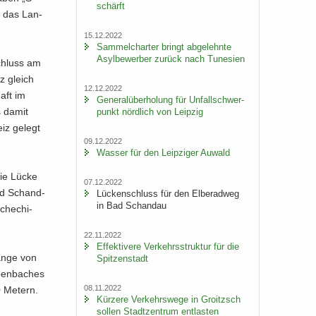
schärft
st das Lan­
15.12.2022
Sam­mel­char­ter bringt ab­ge­lehn­te
Asyl­be­wer­ber zu­rück nach Tu­ne­si­en
­schluss am
z gleich
12.12.2022
haft im
Ge­ne­ral­über­ho­lung für Un­fall­schwer­
s damit
punkt nörd­lich von Leip­zig
eiz ge­legt
09.12.2022
Was­ser für den Leip­zi­ger Au­wald
die Lücke
07.12.2022
Bad Schand­
Lü­cken­schluss für den El­be­rad­weg
in Bad Schand­au
sche­chi­
22.11.2022
Ef­fek­ti­ve­re Ver­kehrs­struk­tur für die
Länge von
Spit­zen­stadt
pen­ba­ches
08.11.2022
 Me­tern.
Kür­ze­re Ver­kehrs­we­ge in Groitzsch
sol­len Stadt­zen­trum ent­las­ten