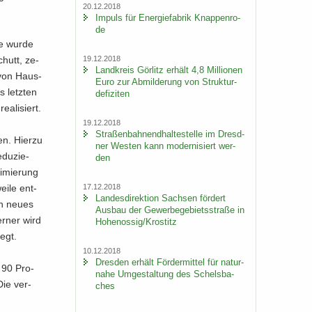
20.12.2018
Im­puls für En­er­gie­fa­brik Knap­pen­ro­
de
nie wurde
19.12.2018
chutt, ze­
Land­kreis Gör­litz er­hält 4,8 Mil­lio­nen
g von Haus­
Euro zur Ab­mil­de­rung von Struk­tur­
 letz­ten
de­fi­zi­ten
a­li­siert.
19.12.2018
Stra­ßen­bah­nend­hal­te­stel­le im Dresd­
en. Hier­zu
ner Wes­ten kann mo­der­ni­siert wer­
­du­zie­
den
i­mie­rung
17.12.2018
ei­le ent­
Lan­des­di­rek­ti­on Sach­sen för­dert
ein neues
Aus­bau der Ge­wer­be­ge­biets­stra­ße in
er­ner wird
Ho­he­nos­sig/Krostitz
legt.
10.12.2018
Dres­den er­hält För­der­mit­tel für na­tur­
r 90 Pro­
na­he Um­ge­stal­tung des Schels­ba­
Die ver­
ches