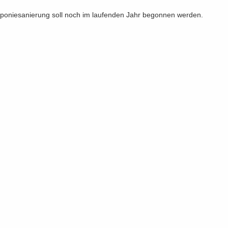
po­nie­sa­nie­rung soll noch im lau­fen­den Jahr be­gon­nen wer­den.