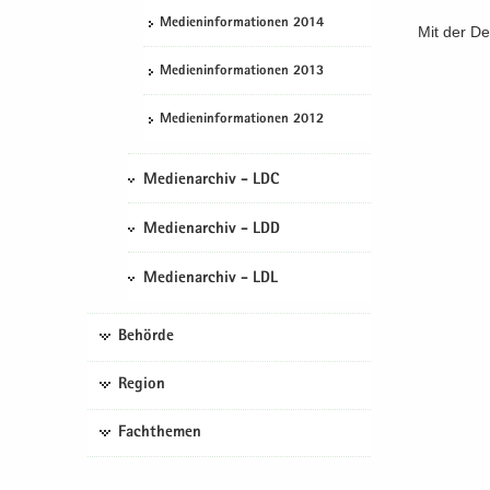
Me­di­en­in­for­ma­tio­nen 2014
Mit der De­
Me­di­en­in­for­ma­tio­nen 2013
Me­di­en­in­for­ma­tio­nen 2012
Medienarchiv - LDC
Medienarchiv - LDD
Medienarchiv - LDL
Behörde
Region
Fachthemen