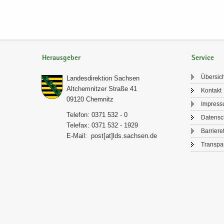
Herausgeber
Service
Über­sic
Lan­des­di­rek­ti­on Sach­sen
Alt­chem­nit­zer Stra­ße 41
Kon­takt
09120 Chem­nitz
Im­pres­
Te­le­fon: 0371 532 - 0
Da­ten­s
Te­le­fax: 0371 532 - 1929
Bar­rie­re­
E-​Mail:
post[at]lds.sach­sen.de
Trans­pa­