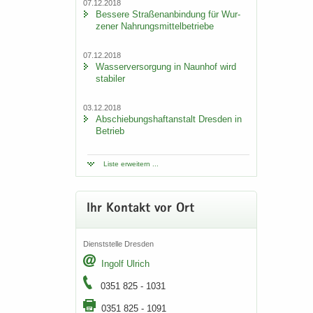
07.12.2018
Bes­se­re Stra­ßen­an­bin­dung für Wur­
ze­ner Nah­rungs­mit­tel­be­trie­be
07.12.2018
Was­ser­ver­sor­gung in Naun­hof wird
sta­bi­ler
03.12.2018
Ab­schie­bungs­haft­an­stalt Dres­den in
Be­trieb
Liste er­wei­tern ...
Ihr Kon­takt vor Ort
Dienst­stel­le Dres­den
In­golf Ul­rich
0351 825 - 1031
0351 825 - 1091