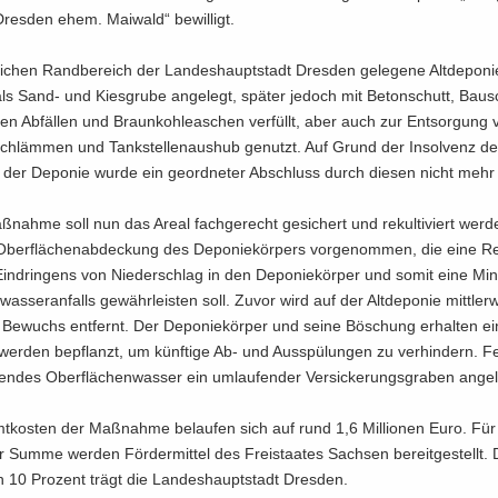
res­den ehem. Mai­wald“ be­wil­ligt.
li­chen Rand­be­reich der Lan­des­haupt­stadt Dres­den ge­le­ge­ne Alt­de­po­
s Sand- und Kies­gru­be an­ge­legt, spä­ter je­doch mit Be­ton­schutt, Bau­s
­gen Ab­fäl­len und Braun­koh­le­aschen ver­füllt, aber auch zur Ent­sor­gun
schläm­men und Tank­stel­len­aus­hub ge­nutzt. Auf Grund der In­sol­venz des
s der De­po­nie wurde ein ge­ord­ne­ter Ab­schluss durch die­sen nicht mehr re
­nah­me soll nun das Areal fach­ge­recht ge­si­chert und re­kul­ti­viert wer­d
ber­flä­chen­ab­de­ckung des De­po­nie­kör­pers vor­ge­nom­men, die eine Re
n­drin­gens von Nie­der­schlag in den De­po­nie­kör­per und somit eine Mi­n
was­ser­an­falls ge­währ­leis­ten soll. Zuvor wird auf der Alt­de­po­nie mitt­ler­w
 Be­wuchs ent­fernt. Der De­po­nie­kör­per und seine Bö­schung er­hal­ten 
 wer­den be­pflanzt, um künf­ti­ge Ab- und Aus­spü­lun­gen zu ver­hin­dern. F
­ßen­des Ober­flä­chen­was­ser ein um­lau­fen­der Ver­si­cke­rungs­gra­ben an­ge­
t­kos­ten der Maß­nah­me be­lau­fen sich auf rund 1,6 Mil­lio­nen Euro. Fü
r Summe wer­den För­der­mit­tel des Frei­staa­tes Sach­sen be­reit­ge­stellt. 
n 10 Pro­zent trägt die Lan­des­haupt­stadt Dres­den.