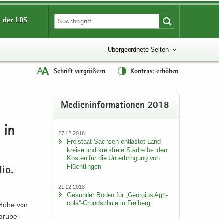
 der LDS
Übergeordnete Seiten
Schrift vergrößern
Kontrast erhöhen
Me­di­en­in­for­ma­tio­nen 2018
 in
27.12.2018
Frei­staat Sach­sen ent­las­tet Land­
krei­se und kreis­freie Städ­te bei den
Kos­ten für die Un­ter­brin­gung von
Flücht­lin­gen
Mio.
21.12.2018
Ge­sun­der Boden für „Ge­or­gi­us Agri­
co­la“-​Grundschule in Frei­berg
n Höhe von
­gru­be