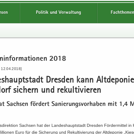
hsen
Politik und Verwaltung
Fachthemen
n­in­for­ma­tio­nen 2018
- 12.04.2018]
s­haupt­stadt Dres­den kann Alt­de­po­nie
orf si­chern und re­kul­ti­vie­ren
aat Sach­sen för­dert Sa­nie­rungs­vor­ha­ben mit 1,4 
­di­rek­ti­on Sach­sen hat der Lan­des­haupt­stadt Dres­den För­der­mit­tel i
l­lio­nen Euro für die Si­che­rung und Re­kul­ti­vie­rung der Alt­de­po­nie „Kies