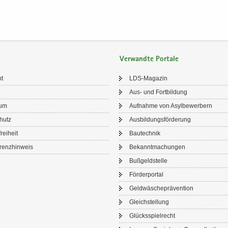
Verwandte Portale
ht
LDS-​Magazin
Aus- und Fort­bil­dung
sum
Auf­nah­me von Asyl­be­wer­bern
chutz
Aus­bil­dungs­för­de­rung
frei­heit
Bau­tech­nik
renz­hin­weis
Be­kannt­ma­chun­gen
Buß­geld­stel­le
För­der­por­tal
Geld­wä­sche­prä­ven­ti­on
Gleich­stel­lung
Glücks­spiel­recht