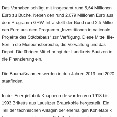
Das Vor­ha­ben schlägt mit ins­ge­samt rund 5,64 Mil­lio­nen
Euro zu Buche. Neben den rund 2,079 Mil­lio­nen Euro aus
dem Pro­gramm GRW-​Infra stellt der Bund rund 2,5 Mil­lio­
nen Euro aus dem Pro­gramm „In­ves­ti­tio­nen in na­tio­na­le
Pro­jek­te des Städ­te­baus“ zur Ver­fü­gung. Diese Mit­tel flie­
ßen in die Mu­se­ums­be­rei­che, die Ver­wal­tung und das
Depot. Die üb­ri­gen Mit­tel bringt der Land­kreis Baut­zen in
die Fi­nan­zie­rung ein.
Die Bau­maß­nah­men wer­den in den Jah­ren 2019 und 2020
statt­fin­den.
In der En­er­gie­fa­brik Knap­pen­ro­de wur­den von 1918 bis
1993 Bri­ketts aus Lau­sit­zer Braun­koh­le her­ge­stellt. Ein
Teil der tech­ni­schen An­la­gen der ehe­ma­li­gen Koh­le­fa­brik