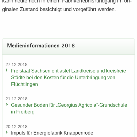
kann heute noch in einem Fa­brik­erleb­nis­rund­gang im ori­
gi­na­len Zu­stand be­sich­tigt und vor­ge­führt wer­den.
Me­di­en­in­for­ma­tio­nen 2018
27.12.2018
Frei­staat Sach­sen ent­las­tet Land­krei­se und kreis­freie
Städ­te bei den Kos­ten für die Un­ter­brin­gung von
Flücht­lin­gen
21.12.2018
Ge­sun­der Boden für „Ge­or­gi­us Agri­co­la“-​Grundschule
in Frei­berg
20.12.2018
Im­puls für En­er­gie­fa­brik Knap­pen­ro­de