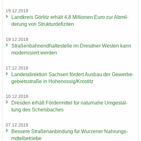
19.12.2018
Land­kreis Gör­litz er­hält 4,8 Mil­lio­nen Euro zur Ab­mil­
de­rung von Struk­tur­de­fi­zi­ten
19.12.2018
Stra­ßen­bah­nend­hal­te­stel­le im Dresd­ner Wes­ten kann
mo­der­ni­siert wer­den
17.12.2018
Lan­des­di­rek­ti­on Sach­sen för­dert Aus­bau der Ge­wer­be­
ge­biets­stra­ße in Ho­he­nos­sig/Krostitz
10.12.2018
Dres­den er­hält För­der­mit­tel für na­tur­na­he Um­ge­stal­
tung des Schels­ba­ches
07.12.2018
Bes­se­re Stra­ßen­an­bin­dung für Wur­ze­ner Nah­rungs­
mit­tel­be­trie­be