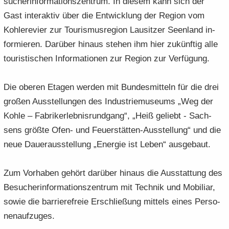
su­cher­infor­ma­ti­ons­zen­trum. In die­sem kann sich der
Gast in­ter­ak­tiv über die Ent­wick­lung der Re­gi­on vom
Koh­le­re­vier zur Tou­ris­mus­re­gi­on Lau­sit­zer Se­en­land in­
for­mie­ren. Dar­über hin­aus ste­hen ihm hier zu­künf­tig alle
tou­ris­ti­schen In­for­ma­tio­nen zur Re­gi­on zur Ver­fü­gung.
Die obe­ren Eta­gen wer­den mit Bun­des­mit­teln für die drei
gro­ßen Aus­stel­lun­gen des In­dus­trie­mu­se­ums „Weg der
Kohle – Fa­brik­erleb­nis­rund­gang“, „Heiß ge­liebt - Sach­
sens größ­te Ofen- und Feuerstätten-​Ausstellung“ und die
neue Dau­er­aus­stel­lung „En­er­gie ist Leben“ aus­ge­baut.
Zum Vor­ha­ben ge­hört dar­über hin­aus die Aus­stat­tung des
Be­su­cher­infor­ma­ti­ons­zen­trum mit Tech­nik und Mo­bi­li­ar,
sowie die bar­rie­re­freie Er­schlie­ßung mit­tels eines Per­so­
nen­auf­zu­ges.