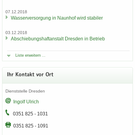
07.12.2018
Was­ser­ver­sor­gung in Naun­hof wird sta­bi­ler
03.12.2018
Ab­schie­bungs­haft­an­stalt Dres­den in Be­trieb
Liste er­wei­tern ...
Ihr Kon­takt vor Ort
Dienst­stel­le Dres­den
In­golf Ul­rich
0351 825 - 1031
0351 825 - 1091