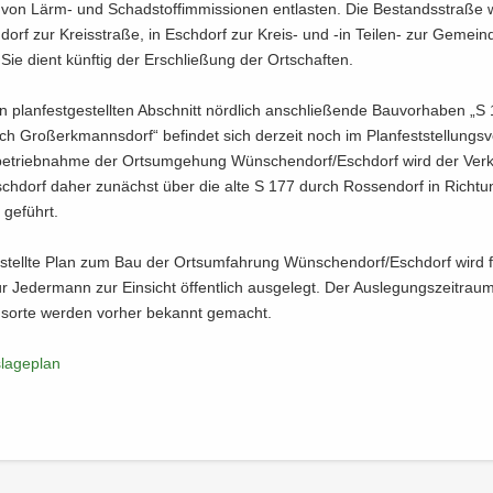
on Lärm- und Schad­stoffim­mis­sio­nen ent­las­ten. Die Be­stands­stra­ße 
orf zur Kreis­stra­ße, in Esch­dorf zur Kreis-​ und -in Teilen-​ zur Ge­mein­
. Sie dient künf­tig der Er­schlie­ßung der Ort­schaf­ten.
plan­fest­ge­stell­ten Ab­schnitt nörd­lich an­schlie­ßen­de Bau­vor­ha­ben „S 
ch Gro­ßerk­manns­dorf“ be­fin­det sich der­zeit noch im Plan­fest­stel­lungs­v
­be­trieb­nah­me der Orts­um­ge­hung Wün­schen­dorf/Esch­dorf wird der Ver­
sch­dorf daher zu­nächst über die alte S 177 durch Ros­sen­dorf in Rich­t
 ge­führt.
e­stell­te Plan zum Bau der Orts­um­fah­rung Wün­schen­dorf/Esch­dorf wird 
 Je­der­mann zur Ein­sicht öf­fent­lich aus­ge­legt. Der Aus­le­gungs­zeit­ra
s­or­te wer­den vor­her be­kannt ge­macht.
­la­ge­plan