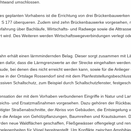
cht­wand um­schlos­sen.
 ge­plan­ten Vor­ha­bens ist die Er­rich­tung von drei Brü­cken­bau­wer­ken 
e S 177 über­que­ren. Zudem sind zehn Brü­cken­bau­wer­ke vor­ge­se­hen,
­fah­rung über Bach­läu­fe, Wirtschafts-​ und Rad­we­ge sowie die Alt­tras­s
t wird. Des Wei­te­ren wer­den Wirt­schafts­we­ge­ver­bin­dun­gen ver­legt o
ahn er­hält einen lärm­min­dern­den Belag. Die­ser sorgt zu­sam­men mit L
len dafür, dass die Lärm­grenz­wer­te an der Stre­cke ein­ge­hal­ten wer­de
u­de, bei denen dies nicht er­reicht wer­den kann, sowie für die An­lie­ger
­se in der Orts­la­ge Ros­sen­dorf sind mit dem Plan­fest­stel­lungs­be­schlus
­si­ven Schall­schutz, zum Bei­spiel durch Schall­schutz­fens­ter, fest­ge­sch
­sa­ti­on der mit dem Vor­ha­ben ver­bun­de­nen Ein­grif­fe in Natur und La
eichs-​ und Er­satz­maß­nah­men vor­ge­se­hen. Dazu ge­hö­ren der Rück­ba
tig­ter Stra­ßen­ab­schnit­te, der Ab­riss von Ge­bäu­den, die Ent­sie­ge­lung 
 die An­la­ge von Ge­hölz­pflan­zun­gen, Baum­rei­hen und Krautsäu­men. D
­den neue Wald­flä­chen ge­schaf­fen, Fließ­ge­wäs­ser of­fen­ge­legt und re­na­
ge­le­gen­hei­ten für Vögel be­reit­ge­stellt. Um Kon­flik­te zwi­schen Am­phi­bi