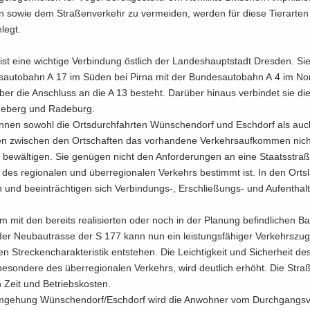
 sowie dem Stra­ßen­ver­kehr zu ver­mei­den, wer­den für diese Tier­ar­ten 
­legt.
st eine wich­ti­ge Ver­bin­dung öst­lich der Lan­des­haupt­stadt Dres­den. Si
s­au­to­bahn A 17 im Süden bei Pirna mit der Bun­des­au­to­bahn A 4 im No
über die An­schluss an die A 13 be­steht. Dar­über hin­aus ver­bin­det sie die
de­berg und Ra­de­burg.
n­nen so­wohl die Orts­durch­fahr­ten Wün­schen­dorf und Esch­dorf als auch
en zwi­schen den Ort­schaf­ten das vor­han­de­ne Ver­kehrs­auf­kom­men nic
 be­wäl­ti­gen. Sie ge­nü­gen nicht den An­for­de­run­gen an eine Staats­stra­
des re­gio­na­len und über­re­gio­na­len Ver­kehrs be­stimmt ist. In den Orts­
n und be­ein­träch­ti­gen sich Verbindungs-​, Erschließungs-​ und Auf­ent­halts­
 mit den be­reits rea­li­sier­ten oder noch in der Pla­nung be­find­li­chen B
der Neu­bau­tras­se der S 177 kann nun ein leis­tungs­fä­hi­ger Ver­kehrs­zu
chen Stre­cken­cha­rak­te­ris­tik ent­ste­hen. Die Leich­tig­keit und Si­cher­heit d
be­son­de­re des über­re­gio­na­len Ver­kehrs, wird deut­lich er­höht. Die Stra­
 Zeit und Be­triebs­kos­ten.
m­ge­hung Wün­schen­dorf/Esch­dorf wird die An­woh­ner vom Durch­gangs­v