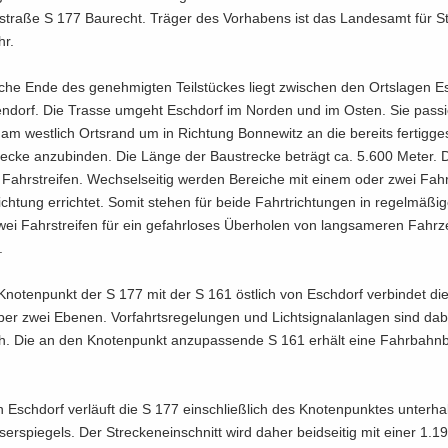
­stra­ße S 177 Bau­recht. Trä­ger des Vor­ha­bens ist das Lan­des­amt für S
hr.
­che Ende des ge­neh­mig­ten Teil­stü­ckes liegt zwi­schen den Orts­la­gen E
n­dorf. Die Tras­se um­geht Esch­dorf im Nor­den und im Osten. Sie pas­s
am west­lich Orts­rand um in Rich­tung Bon­ne­witz an die be­reits fer­tig­ge­s
e­cke an­zu­bin­den. Die Länge der Bau­stre­cke be­trägt ca. 5.600 Meter. 
i Fahr­strei­fen. Wech­sel­sei­tig wer­den Be­rei­che mit einem oder zwei Fahr­
ich­tung er­rich­tet. Somit ste­hen für beide Fahrt­rich­tun­gen in re­gel­mä­ßi
ei Fahr­strei­fen für ein ge­fahr­lo­ses Über­ho­len von lang­sa­me­ren Fahr­
.
no­ten­punkt der S 177 mit der S 161 öst­lich von Esch­dorf ver­bin­det die
er zwei Ebe­nen. Vor­fahrts­re­ge­lun­gen und Licht­si­gnal­an­la­gen sind dab
lich. Die an den Kno­ten­punkt an­zu­pas­sen­de S 161 er­hält eine Fahr­bahn­b
n Esch­dorf ver­läuft die S 177 ein­schließ­lich des Kno­ten­punk­tes un­ter­h
er­spie­gels. Der Stre­cken­ein­schnitt wird daher beid­sei­tig mit einer 1.