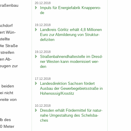
20.12.2018
tra­ßen­bau
Im­puls für En­er­gie­fa­brik Knap­pen­ro­
de
19.12.2018
sch­dorf
Land­kreis Gör­litz er­hält 4,8 Mil­lio­nen
iert Wün­
Euro zur Ab­mil­de­rung von Struk­tur­
tell­te
de­fi­zi­ten
Die Stra­ße
19.12.2018
strei­fen
Stra­ßen­bah­nend­hal­te­stel­le im Dresd­
­gen Ab­
ner Wes­ten kann mo­der­ni­siert wer­
zeu­gen zur
den
17.12.2018
Lan­des­di­rek­ti­on Sach­sen för­dert
 bei­den
Aus­bau der Ge­wer­be­ge­biets­stra­ße in
ei nicht
Ho­he­nos­sig/Krostitz
rei­te von
10.12.2018
Dres­den er­hält För­der­mit­tel für na­tur­
na­he Um­ge­stal­tung des Schels­ba­
alb des
ches
190 Meter