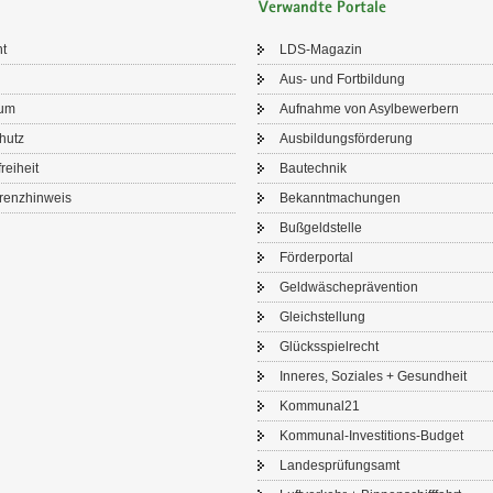
Verwandte Portale
ht
LDS-​Magazin
Aus- und Fort­bil­dung
sum
Auf­nah­me von Asyl­be­wer­bern
chutz
Aus­bil­dungs­för­de­rung
frei­heit
Bau­tech­nik
renz­hin­weis
Be­kannt­ma­chun­gen
Buß­geld­stel­le
För­der­por­tal
Geld­wä­sche­prä­ven­ti­on
Gleich­stel­lung
Glücks­spiel­recht
In­ne­res, So­zia­les + Ge­sund­heit
Kom­mu­nal21
Kommunal-​Investitions-Budget
Lan­des­prü­fungs­amt