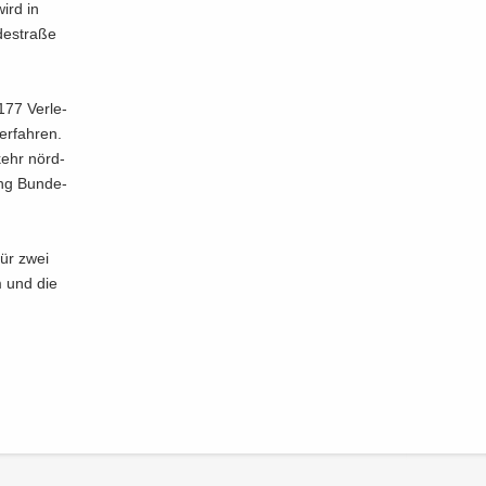
wird in
de­stra­ße
177 Ver­le­
er­fah­ren.
kehr nörd­
ung Bun­de­
für zwei
um und die