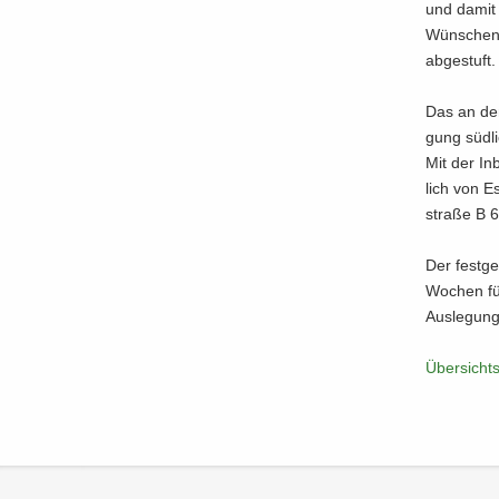
und damit v
Wün­schen­d
ab­ge­stuft
Das an den 
gung süd­li
Mit der In
lich von E
stra­ße B 6
Der fest­g
Wo­chen für
Aus­le­gung
Über­sichts