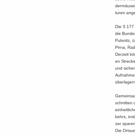
der­mäu­sen
tu­ren an­ge
Die S 177 i
die Bun­de
Puls­nitz, 
Pirna, Ra­
Der­zeit kö
en Stre­ck
und si­cher
Auf­nah­me 
über­la­ger
Ge­mein­sam
schnit­ten 
ein­heit­li­
kehrs, ins­
zer spa­ren
Die Orts­u