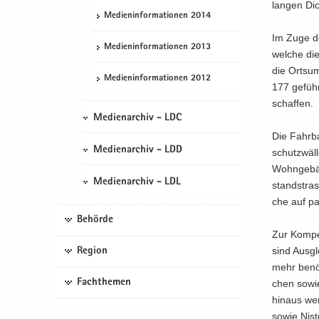
lan­gen Di
Me­di­en­in­for­ma­tio­nen 2014
Im Zuge des
Me­di­en­in­for­ma­tio­nen 2013
wel­che di
die Orts­um
Me­di­en­in­for­ma­tio­nen 2012
177 ge­führ
schaf­fen.
Medienarchiv - LDC
Die Fahr­b
Medienarchiv - LDD
schutz­wäl­
Wohn­ge­bä
Medienarchiv - LDL
stand­stras
che auf pas
Behörde
Zur Kom­pen
sind Ausgl
Region
mehr be­nö­
Fachthemen
chen sowie
hin­aus wer
sowie Nist­