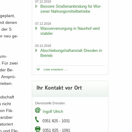
07.12.2018
Bes­se­re Stra­ßen­an­bin­dung für Wur­
ze­ner Nah­rungs­mit­tel­be­trie­be
ge­plant,
 mit denen
07.12.2018
Was­ser­ver­sor­gung in Naun­hof wird
e der S
sta­bi­ler
der neu ge­
03.12.2018
Ab­schie­bungs­haft­an­stalt Dres­den in
Be­trieb
ärm­
n. Für zwei
 der Be­
Liste er­wei­tern ...
s An­sprü­
rie­ben.
Ihr Kon­takt vor Ort
nd­schaft
u nicht
Dienst­stel­le Dres­den
von Flä­
In­golf Ul­rich
ar­über
0351 825 - 1031
tu­riert
0351 825 - 1091
­en und Fle­