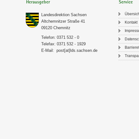
Herausgeber
Service
Über­sic
Lan­des­di­rek­ti­on Sach­sen
Alt­chem­nit­zer Stra­ße 41
Kon­takt
09120 Chem­nitz
Im­pres­
Te­le­fon: 0371 532 - 0
Da­ten­s
Te­le­fax: 0371 532 - 1929
Bar­rie­re­
E-​Mail:
post[at]lds.sach­sen.de
Trans­pa­