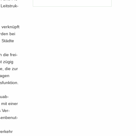
Leit­struk­
e ver­knüpft
r­den bei
 Städ­te
 die frei­
ht zügig
ße, die zur
la­gen
funk­ti­on.
au­ab­
g mit einer
es Ver­
ßen­be­nut­
er­kehr