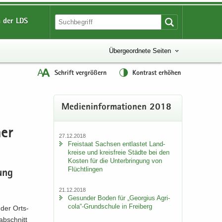
 der LDS
Übergeordnete Seiten
Schrift vergrößern
Kontrast erhöhen
Me­di­en­in­for­ma­tio­nen 2018
ner
27.12.2018
Frei­staat Sach­sen ent­las­tet Land­
krei­se und kreis­freie Städ­te bei den
Kos­ten für die Un­ter­brin­gung von
Flücht­lin­gen
hung
21.12.2018
Ge­sun­der Boden für „Ge­or­gi­us Agri­
co­la“-​Grundschule in Frei­berg
u der Orts­
ab­schnitt