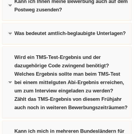
Kann ich Ihnen meine Bewerbung auch auf dem
e
e
­
t
a
­
Postweg zusenden?
n
n
o
i
­
m
­
­
n
­
t
a
d
d
o
i
­
e
e
n
Was bedeutet amtlich-beglaubigte Unterlagen?
­
t
N
N
o
i
a
a
n
­
­
­
o
Wird ein TMS-Test-Ergebnis und der
v
v
n
dazugehörige Code zwingend benötigt?
i
i
Welches Ergebnis sollte man beim TMS-Test
­
­
g
g
bei einem mittelguten Abi-Ergebnis erreichen,
a
a
um zum Interview eingeladen zu werden?
­
­
Zählt das TMS-Ergebnis von diesem Frühjahr
t
t
auch noch in weiteren Bewerbungszeiträumen?
i
i
­
­
o
o
n
n
Kann ich mich in mehreren Bundesländern für