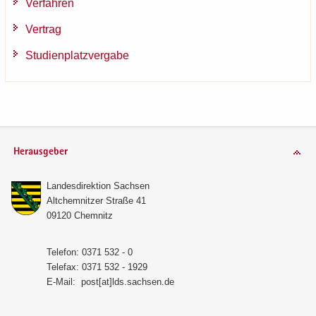
Ver­fah­ren
Ver­trag
Stu­di­en­platz­ver­ga­be
Herausgeber
Lan­des­di­rek­ti­on Sach­sen
Alt­chem­nit­zer Stra­ße 41
09120 Chem­nitz
Te­le­fon: 0371 532 - 0
Te­le­fax: 0371 532 - 1929
E-​Mail:
post[at]lds.sach­sen.de