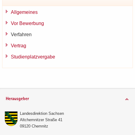
All­ge­mei­nes
Vor Be­wer­bung
Ver­fah­ren
Ver­trag
Stu­di­en­platz­ver­ga­be
Herausgeber
Lan­des­di­rek­ti­on Sach­sen
Alt­chem­nit­zer Stra­ße 41
09120 Chem­nitz