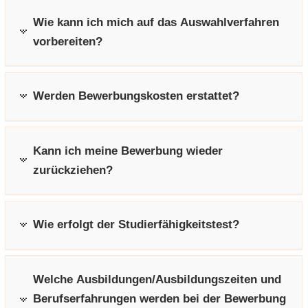
e
e
­
t
a
­
Wie kann ich mich auf das Auswahlverfahren
n
n
o
i
­
m
vorbereiten?
­
­
n
­
t
a
d
d
o
i
­
e
e
n
­
t
N
N
o
i
Werden Bewerbungskosten erstattet?
a
a
n
­
­
­
o
v
v
n
Kann ich meine Bewerbung wieder
i
i
zurückziehen?
­
­
g
g
a
a
­
­
Wie erfolgt der Studierfähigkeitstest?
t
t
i
i
­
­
Welche Ausbildungen/Ausbildungszeiten und
o
o
n
n
Berufserfahrungen werden bei der Bewerbung