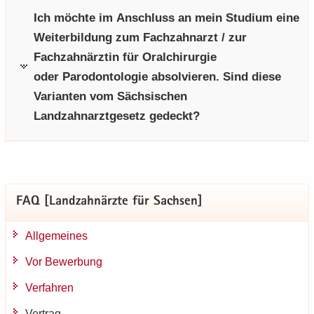
Ich möchte im Anschluss an mein Studium eine
Weiterbildung zum Fachzahnarzt / zur
Fachzahnärztin für Oralchirurgie
oder Parodontologie absolvieren. Sind diese
Varianten vom Sächsischen
Landzahnarztgesetz gedeckt?
FAQ [Land­zahn­ärz­te für Sach­sen]
All­ge­mei­nes
Vor Be­wer­bung
Ver­fah­ren
Ver­trag