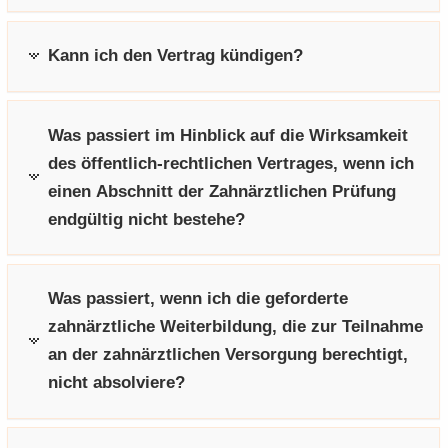
e
e
­
t
a
­
n
n
o
i
­
m
Kann ich den Vertrag kündigen?
­
­
n
­
t
a
d
d
o
i
­
e
e
n
­
t
N
N
Was passiert im Hinblick auf die Wirksamkeit
o
i
a
a
n
­
des öffentlich-rechtlichen Vertrages, wenn ich
­
­
o
einen Abschnitt der Zahnärztlichen Prüfung
v
v
n
endgültig nicht bestehe?
i
i
­
­
g
g
a
a
Was passiert, wenn ich die geforderte
­
­
zahnärztliche Weiterbildung, die zur Teilnahme
t
t
an der zahnärztlichen Versorgung berechtigt,
i
i
nicht absolviere?
­
­
o
o
n
n