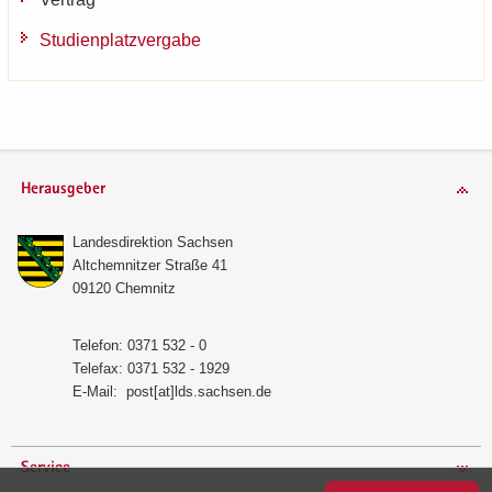
Stu­di­en­platz­ver­ga­be
Herausgeber
Lan­des­di­rek­ti­on Sach­sen
Alt­chem­nit­zer Stra­ße 41
09120 Chem­nitz
Te­le­fon: 0371 532 - 0
Te­le­fax: 0371 532 - 1929
E-​Mail:
post[at]lds.sach­sen.de
Service