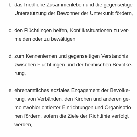
das fried­li­che Zu­sam­men­le­ben und die ge­gen­sei­ti­ge
Un­ter­stüt­zung der Be­woh­ner der Un­ter­kunft för­dern,
den Flücht­lin­gen hel­fen, Kon­flikt­si­tua­tio­nen zu ver­
mei­den oder zu be­wäl­ti­gen
zum Ken­nen­ler­nen und ge­gen­sei­ti­gen Ver­ständ­nis
zwi­schen Flücht­lin­gen und der hei­mi­schen Be­völ­ke­
rung,
eh­ren­amt­li­ches so­zia­les En­ga­ge­ment der Be­völ­ke­
rung, von Ver­bän­den, den Kir­chen und an­de­ren ge­
mein­wohl­ori­en­tier­ter Ein­rich­tun­gen und Or­ga­ni­sa­tio­
nen för­dern, so­fern die Ziele der Richt­li­nie ver­folgt
wer­den,