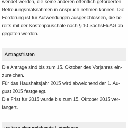
wen­det wer­den, die keine an­de­ren öf­fent­lich ge­för­der­ten
Be­treu­ungs­maß­nah­men in An­spruch neh­men kön­nen. Die
För­de­rung ist für Auf­wen­dun­gen aus­ge­schlos­sen, die be­
reits mit der Kos­ten­pau­scha­le nach § 10 Sächs­Flü­AG ab­
ge­gol­ten wer­den.
An­trags­fris­ten
Die An­trä­ge sind bis zum 15. Ok­to­ber des Vor­jah­res ein­
zu­rei­chen.
Für das Haus­halts­jahr 2015 wird ab­wei­chend der 1. Au­
gust 2015 fest­ge­legt.
Die Frist für 2015 wurde bis zum 15. Ok­to­ber 2015 ver­
län­gert.