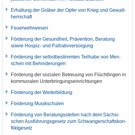
Er­hal­tung der Grä­ber der Opfer von Krieg und Ge­walt­
herr­schaft
Feu­er­wehr­we­sen
För­de­rung der Ge­sund­heit, Prä­ven­ti­on, Be­ra­tung
sowie Hospiz-​ und Pal­lia­tiv­ver­sor­gung
För­de­rung der selbst­be­stimm­ten Teil­ha­be von Men­
schen mit Be­hin­de­run­gen
För­de­rung der so­zia­len Be­treu­ung von Flücht­lin­gen in
kom­mu­na­len Un­ter­brin­gungs­ein­rich­tun­gen
För­de­rung der Wei­ter­bil­dung
För­de­rung Mu­sik­schu­len
För­de­rung von Be­ra­tungs­stel­len nach dem Säch­si­
schen Aus­füh­rungs­ge­setz zum Schwan­ger­schafts­kon­
flikt­ge­setz