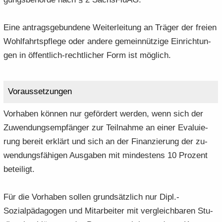
Eine an­trags­ge­bun­de­ne Wei­ter­lei­tung an Trä­ger der frei­en
Wohl­fahrts­pfle­ge oder an­de­re ge­mein­nüt­zi­ge Ein­rich­tun­
gen in öffentlich-​rechtlicher Form ist mög­lich.
Vor­aus­set­zun­gen
Vor­ha­ben kön­nen nur ge­för­dert wer­den, wenn sich der
Zu­wen­dungs­emp­fän­ger zur Teil­nah­me an einer Eva­lu­ie­
rung be­reit er­klärt und sich an der Fi­nan­zie­rung der zu­
wen­dungs­fä­hi­gen Aus­ga­ben mit min­des­tens 10 Pro­zent
be­tei­ligt.
Für die Vor­ha­ben sol­len grund­sätz­lich nur Dipl.-​
Sozialpädagogen und Mit­ar­bei­ter mit ver­gleich­ba­ren Stu­