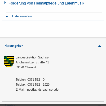
För­de­rung von Hei­mat­pfle­ge und Lai­en­mu­sik
Liste er­wei­tern ...
Herausgeber
Lan­des­di­rek­ti­on Sach­sen
Alt­chem­nit­zer Stra­ße 41
09120 Chem­nitz
Te­le­fon: 0371 532 - 0
Te­le­fax: 0371 532 - 1929
E-​Mail:
post[at]lds.sach­sen.de