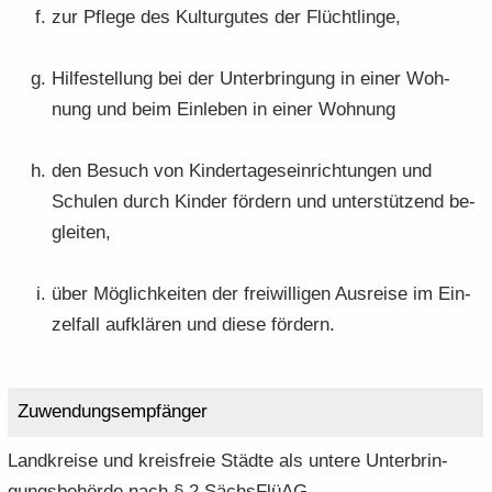
zur Pfle­ge des Kul­tur­gu­tes der Flücht­lin­ge,
Hil­fe­stel­lung bei der Un­ter­brin­gung in einer Woh­
nung und beim Ein­le­ben in einer Woh­nung
den Be­such von Kin­der­ta­ges­ein­rich­tun­gen und
Schu­len durch Kin­der för­dern und un­ter­stüt­zend be­
glei­ten,
über Mög­lich­kei­ten der frei­wil­li­gen Aus­rei­se im Ein­
zel­fall auf­klä­ren und diese för­dern.
Zu­wen­dungs­emp­fän­ger
Land­krei­se und kreis­freie Städ­te als un­te­re Un­ter­brin­
gungs­be­hör­de nach § 2 Sächs­Flü­AG.