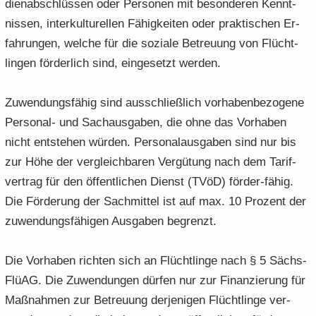
di­en­ab­schlüs­sen oder Per­so­nen mit be­son­de­ren Kennt­
nis­sen, in­ter­kul­tu­rel­len Fä­hig­kei­ten oder prak­ti­schen Er­
fah­run­gen, wel­che für die so­zia­le Be­treu­ung von Flücht­
lin­gen för­der­lich sind, ein­ge­setzt wer­den.
Zu­wen­dungs­fä­hig sind aus­schließ­lich vor­ha­ben­be­zo­ge­ne
Personal-​ und Sach­aus­ga­ben, die ohne das Vor­ha­ben
nicht ent­ste­hen wür­den. Per­so­nal­aus­ga­ben sind nur bis
zur Höhe der ver­gleich­ba­ren Ver­gü­tung nach dem Ta­rif­
ver­trag für den öf­fent­li­chen Dienst (TVöD) förder-​fähig.
Die För­de­rung der Sach­mit­tel ist auf max. 10 Pro­zent der
zu­wen­dungs­fä­hi­gen Aus­ga­ben be­grenzt.
Die Vor­ha­ben rich­ten sich an Flücht­lin­ge nach § 5 Sächs­
Flü­AG. Die Zu­wen­dun­gen dür­fen nur zur Fi­nan­zie­rung für
Maß­nah­men zur Be­treu­ung der­je­ni­gen Flücht­lin­ge ver­