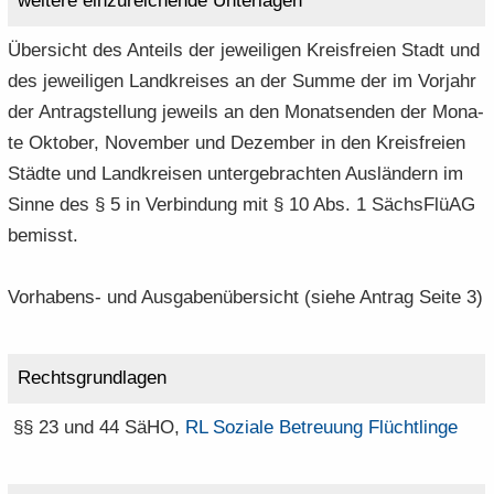
wei­te­re ein­zu­rei­chen­de Un­ter­la­gen
Über­sicht des An­teils der je­wei­li­gen Kreis­frei­en Stadt und
des je­wei­li­gen Land­krei­ses an der Summe der im Vor­jahr
der An­trag­stel­lung je­weils an den Mo­nats­en­den der Mo­na­
te Ok­to­ber, No­vem­ber und De­zem­ber in den Kreis­frei­en
Städ­te und Land­krei­sen un­ter­ge­brach­ten Aus­län­dern im
Sinne des § 5 in Ver­bin­dung mit § 10 Abs. 1 Sächs­Flü­AG
be­misst.
Vorhabens-​ und Aus­ga­ben­über­sicht (siehe An­trag Seite 3)
Rechts­grund­la­gen
§§ 23 und 44 SäHO,
RL So­zia­le Be­treu­ung Flücht­lin­ge