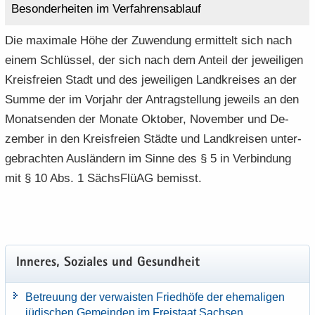
Be­son­der­hei­ten im Ver­fah­rens­ab­lauf
Die ma­xi­ma­le Höhe der Zu­wen­dung er­mit­telt sich nach
einem Schlüs­sel, der sich nach dem An­teil der je­wei­li­gen
Kreis­frei­en Stadt und des je­wei­li­gen Land­krei­ses an der
Summe der im Vor­jahr der An­trag­stel­lung je­weils an den
Mo­nats­en­den der Mo­na­te Ok­to­ber, No­vem­ber und De­
zem­ber in den Kreis­frei­en Städ­te und Land­krei­sen un­ter­
ge­brach­ten Aus­län­dern im Sinne des § 5 in Ver­bin­dung
mit § 10 Abs. 1 Sächs­Flü­AG be­misst.
In­ne­res, So­zia­les und Ge­sund­heit
Be­treu­ung der ver­wais­ten Fried­hö­fe der ehe­ma­li­gen
jü­di­schen Ge­mein­den im Frei­staat Sach­sen