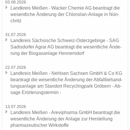
03.08.2026
Land­kreis Mei­ßen - Wa­cker Che­mie AG be­an­tragt die
we­sent­li­che Än­de­rung der Chlorsilan-​Anlage in Nün­
chritz
31.07.2026
Land­kreis Säch­si­sche Schweiz-​Osterzgebirge - SAG
Sa­dis­dor­fer Agrar AG be­an­tragt die we­sent­li­che Än­de­
rung der Bio­gas­an­la­ge Hen­ners­dorf
22.07.2026
Land­kreis Mei­ßen - Nehl­sen Sach­sen GmbH & Co KG
be­an­tragt die we­sent­li­che Än­de­rung der Ab­fall­be­hand­
lungs­an­la­ge am Stand­ort Re­cy­cling­park Grö­bern - Ab­
sa­ge Er­ör­te­rungs­ter­min -
13.07.2026
Land­kreis Mei­ßen - Are­vi­phar­ma GmbH be­an­tragt die
we­sent­li­che Än­de­rung der An­la­ge zur Her­stel­lung
phar­ma­zeu­ti­scher Wirk­stof­fe