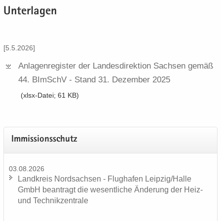
Un­ter­la­gen
[5.5.2026]
An­la­gen­re­gis­ter der Lan­des­di­rek­ti­on Sach­sen gemäß
44.​ BImSchV -​ Stand 31.​ De­zem­ber 2025
(xlsx-​Datei; 61 KB)
Im­mis­si­ons­schutz
03.08.2026
Land­kreis Nord­sach­sen - Flug­ha­fen Leip­zig/Halle
GmbH be­an­tragt die we­sent­li­che Än­de­rung der Heiz-
und Tech­nik­zen­tra­le