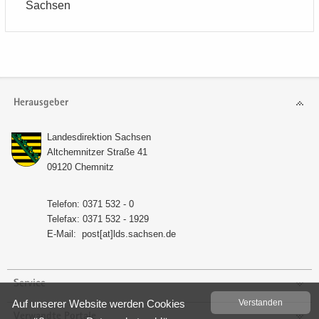
Sach­sen
Herausgeber
Lan­des­di­rek­ti­on Sach­sen
Alt­chem­nit­zer Stra­ße 41
09120 Chem­nitz
Te­le­fon: 0371 532 - 0
Te­le­fax: 0371 532 - 1929
E-​Mail:
post[at]lds.sach­sen.de
Service
Auf un­se­rer Web­site wer­den Coo­kies
Ver­stan­den
Verwandte Portale