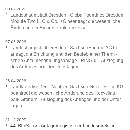
09.07.2026
Lan­des­haupt­stadt Dres­den - Glo­bal­Found­ries Dres­den
Mo­du­le Two LLC & Co. KG be­an­tragt die we­sent­li­che
Än­de­rung der An­la­ge Pho­to­pro­zes­se
07.05.2026
Lan­des­haupt­stadt Dres­den - Sach­se­n­En­er­gie AG be­
an­tragt die Er­rich­tung und den Be­trieb einer Ther­mi­
schen Ab­fall­be­hand­lungs­an­la­ge - RING30 - Aus­le­gung
des An­tra­ges und der Un­ter­la­gen
23.04.2026
Land­kreis Mei­ßen - Nehl­sen Sach­sen GmbH & Co. KG
be­an­tragt die we­sent­li­che Än­de­rung des Re­cy­cling­
park Grö­bern - Aus­le­gung des An­tra­ges und der Un­ter­
la­gen
31.12.2025
44. BImSchV - An­la­gen­re­gis­ter der Lan­des­di­rek­ti­on