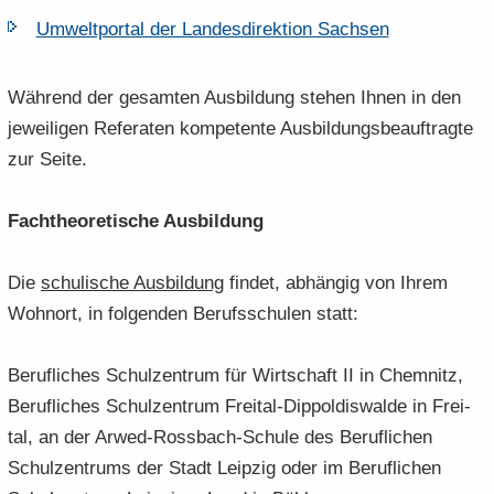
Um­welt­por­tal der Lan­des­di­rek­ti­on Sach­sen
Wäh­rend der ge­sam­ten Aus­bil­dung ste­hen Ihnen in den
je­wei­li­gen Re­fe­ra­ten kom­pe­ten­te Aus­bil­dungs­be­auf­trag­te
zur Seite.
Fach­theo­re­ti­sche Aus­bil­dung
Die
schu­li­sche Aus­bil­dung
fin­det, ab­hän­gig von Ihrem
Wohn­ort, in fol­gen­den Be­rufs­schu­len statt:
Be­ruf­li­ches Schul­zen­trum für Wirt­schaft II in Chem­nitz,
Be­ruf­li­ches Schul­zen­trum Freital-​Dippoldiswalde in Frei­
tal, an der Arwed-​Rossbach-Schule des Be­ruf­li­chen
Schul­zen­trums der Stadt Leip­zig oder im Be­ruf­li­chen