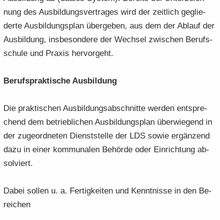
nung des Aus­bil­dungs­ver­tra­ges wird der zeit­lich ge­glie­
der­te Aus­bil­dungs­plan über­ge­ben, aus dem der Ab­lauf der
Aus­bil­dung, ins­be­son­de­re der Wech­sel zwi­schen Be­rufs­
schu­le und Pra­xis her­vor­geht.
Be­rufs­prak­ti­sche Aus­bil­dung
Die prak­ti­schen Aus­bil­dungs­ab­schnit­te wer­den ent­spre­
chend dem be­trieb­li­chen Aus­bil­dungs­plan über­wie­gend in
der zu­ge­ord­ne­ten Dienst­stel­le der LDS sowie er­gän­zend
dazu in einer kom­mu­na­len Be­hör­de oder Ein­rich­tung ab­
sol­viert.
Dabei sol­len u. a. Fer­tig­kei­ten und Kennt­nis­se in den Be­
rei­chen