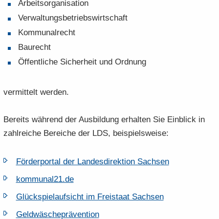
Ar­beits­or­ga­ni­sa­ti­on
Ver­wal­tungs­be­triebs­wirt­schaft
Kom­mu­nal­recht
Bau­recht
Öf­fent­li­che Si­cher­heit und Ord­nung
ver­mit­telt wer­den.
Be­reits wäh­rend der Aus­bil­dung er­hal­ten Sie Ein­blick in
zahl­rei­che Be­rei­che der LDS, bei­spiels­wei­se:
För­der­por­tal der Lan­des­di­rek­ti­on Sach­sen
kom­mu­nal21.​de
Glück­spiel­auf­sicht im Frei­staat Sach­sen
Geld­wä­sche­prä­ven­ti­on