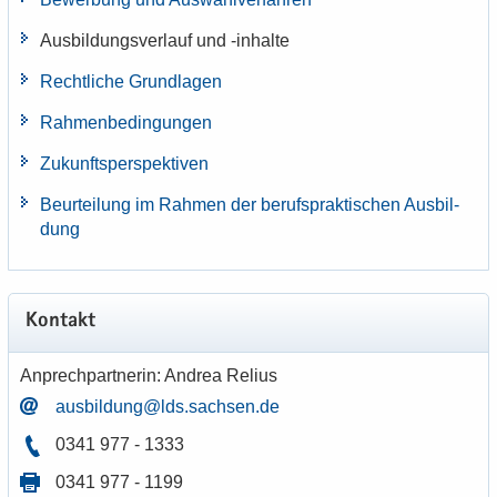
Aus­bil­dungs­ver­lauf und -​inhalte
Recht­li­che Grund­la­gen
Rah­men­be­din­gun­gen
Zu­kunfts­per­spek­ti­ven
Be­ur­tei­lung im Rah­men der be­rufs­prak­ti­schen Aus­bil­
dung
Kon­takt
An­prech­part­ne­rin: An­drea Re­li­us
aus­bil­dung@lds.sach­sen.de
0341 977 - 1333
0341 977 - 1199