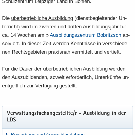
Schul­zen­trum Leip­zi­ger Land in Böh­len.
Die
über­be­trieb­li­che Aus­bil­dung
(dienst­be­glei­ten­der Un­
ter­richt) wird im zwei­ten und drit­ten Aus­bil­dungs­jahr für
ca. 14 Wo­chen am »
Aus­bil­dungs­zen­trum Bobritzsch
ab­
sol­viert. In die­ser Zeit wer­den Kennt­nis­se in ver­schie­de­
nen Rechts­ge­bie­ten pra­xis­nah ver­mit­telt und ver­tieft.
Für die Dauer der über­be­trieb­li­chen Aus­bil­dung wer­den
den Aus­zu­bil­den­den, so­weit er­for­der­lich, Un­ter­künf­te un­
ent­gelt­lich zur Ver­fü­gung ge­stellt.
Ver­wal­tungs­fach­an­ge­stell­te/r - Aus­bil­dung in der
LDS
Be­wer­bung und Aus­wahl­ver­fah­ren