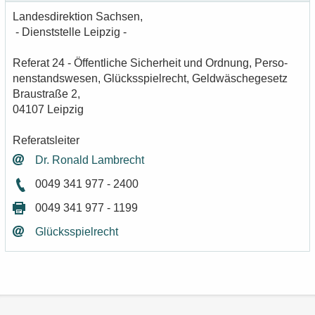
Lan­des­di­rek­ti­on Sach­sen,
- Dienst­stel­le Leip­zig -
Re­fe­rat 24 - Öf­fent­li­che Si­cher­heit und Ord­nung, Per­so­
nen­stands­we­sen, Glücks­spiel­recht, Geld­wä­sche­ge­setz
Brau­stra­ße 2,
04107 Leip­zig
Re­fe­rats­lei­ter
Dr. Ro­nald Lam­brecht
0049 341 977 - 2400
0049 341 977 - 1199
Glücks­spiel­recht