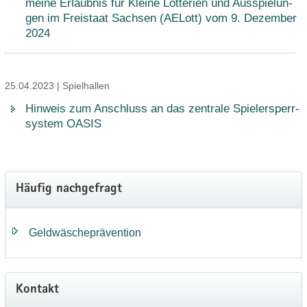
mei­ne Er­laub­nis für Klei­ne Lot­te­rien und Aus­spie­lun­
gen im Frei­staat Sach­sen (AE­Lott) vom 9.​ De­zem­ber
2024
25.04.2023 | Spiel­hal­len
Hin­weis zum An­schluss an das zen­tra­le Spie­ler­sperr­
sys­tem OASIS
Häu­fig nach­ge­fragt
Geld­wä­sche­prä­ven­ti­on
Kon­takt