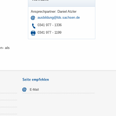
An­sprech­part­ner: Da­ni­el Atz­ler
aus­bil­dung@lds.sach­sen.de
0341 977 - 1336
0341 977 - 1199
n-​ als
Seite empfehlen
E-​Mail