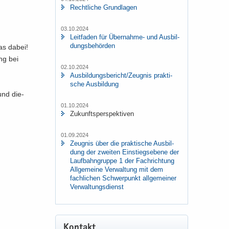
Recht­li­che Grund­la­gen
03.10.2024
Leit­fa­den für Übernahme-​ und Aus­bil­
dungs­be­hör­den
was dabei!
ung bei
02.10.2024
Aus­bil­dungs­be­richt/Zeug­nis prak­ti­
sche Aus­bil­dung
 und die­
01.10.2024
Zu­kunfts­per­spek­ti­ven
01.09.2024
Zeug­nis über die prak­ti­sche Aus­bil­
dung der zwei­ten Ein­stiegs­ebe­ne der
Lauf­bahn­grup­pe 1 der Fach­rich­tung
All­ge­mei­ne Ver­wal­tung mit dem
fach­li­chen Schwer­punkt all­ge­mei­ner
Ver­wal­tungs­dienst
Kon­takt