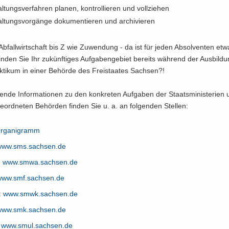
l­tungs­ver­fah­ren pla­nen, kon­trol­lie­ren und voll­zie­hen
l­tungs­vor­gän­ge do­ku­men­tie­ren und ar­chi­vie­ren
b­fall­wirt­schaft bis Z wie Zu­wen­dung - da ist für jeden Ab­sol­ven­ten et
 fin­den Sie Ihr zu­künf­ti­ges Auf­ga­ben­ge­biet be­reits wäh­rend der Aus­bil­d
ti­kum in einer Be­hör­de des Frei­staa­tes Sach­sen?!
hen­de In­for­ma­tio­nen zu den kon­kre­ten Auf­ga­ben der Staats­mi­nis­te­ri­en
­ord­ne­ten Be­hör­den fin­den Sie u. a. an fol­gen­den Stel­len:
r­ga­ni­gramm
ww.​sms.​sachsen.​de
:
www.​smwa.​sachsen.​de
ww.​smf.​sachsen.​de
:
www.​smwk.​sachsen.​de
ww.​smk.​sachsen.​de
:
www.​smul.​sachsen.​de