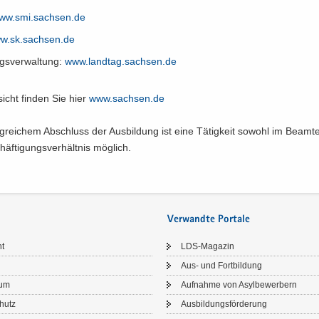
ww.​smi.​sachsen.​de
.​sk.​sachsen.​de
gs­ver­wal­tung:
www.​landtag.​sachsen.​de
icht fin­den Sie hier
www.​sachsen.​de
g­rei­chem Ab­schluss der Aus­bil­dung ist eine Tä­tig­keit so­wohl im Beamte
äf­ti­gungs­ver­hält­nis mög­lich.
Verwandte Portale
ht
LDS-​Magazin
Aus- und Fort­bil­dung
sum
Auf­nah­me von Asyl­be­wer­bern
chutz
Aus­bil­dungs­för­de­rung