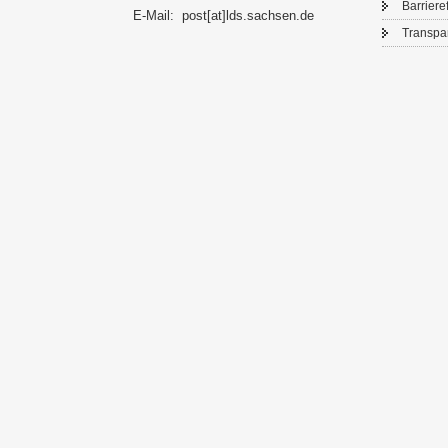
Bar­rie­re­
E-​Mail:
post[at]lds.sach­sen.de
Trans­pa­