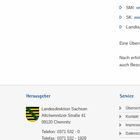
SMI:
w
SK:
www
Land­ta
Eine Über­s
Nach er­fol
auch Be­sch
Herausgeber
Service
Über­sic
Lan­des­di­rek­ti­on Sach­sen
Alt­chem­nit­zer Stra­ße 41
Kon­takt
09120 Chem­nitz
Im­pres­
Te­le­fon: 0371 532 - 0
Da­ten­s
Te­le­fax: 0371 532 - 1929