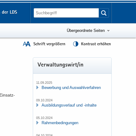
 der LDS
Übergeordnete Seiten
Schrift vergrößern
Kontrast erhöhen
Ver­wal­tungs­wirt/in
11.09.2025
Be­wer­bung und Aus­wahl­ver­fah­ren
Ein­satz­
09.10.2024
Aus­bil­dungs­ver­lauf und -​inhalte
05.10.2024
Rah­men­be­din­gun­gen
04.10.2024