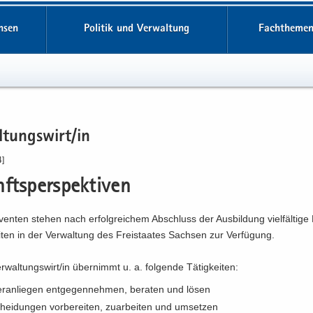
hsen
Politik und Verwaltung
Fachthemen
­tungs­wirt/in
4]
fts­per­spek­ti­ven
ven­ten ste­hen nach er­folg­rei­chem Ab­schluss der Aus­bil­dung viel­fäl­ti­ge 
i­ten in der Ver­wal­tung des Frei­staa­tes Sach­sen zur Ver­fü­gung.
­wal­tungs­wirt/in über­nimmt u. a. fol­gen­de Tä­tig­kei­ten:
r­an­lie­gen ent­ge­gen­neh­men, be­ra­ten und lösen
hei­dun­gen vor­be­rei­ten, zu­ar­bei­ten und um­set­zen