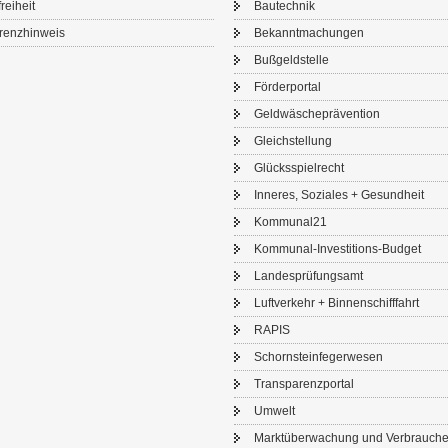
frei­heit
Bau­tech­nik
renz­hin­weis
Be­kannt­ma­chun­gen
Buß­geld­stel­le
För­der­por­tal
Geld­wä­sche­prä­ven­ti­on
Gleich­stel­lung
Glücks­spiel­recht
In­ne­res, So­zia­les + Ge­sund­heit
Kom­mu­nal21
Kommunal-​Investitions-Budget
Lan­des­prü­fungs­amt
Luft­ver­kehr + Bin­nen­schiff­fahrt
RAPIS
Schorn­stein­fe­ger­we­sen
Trans­pa­renz­por­tal
Um­welt
Markt­über­wa­chung und Ver­brau­che