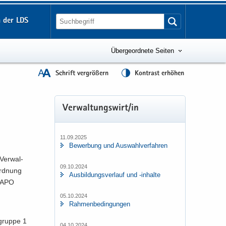
 der LDS
Übergeordnete Seiten
Schrift vergrößern
Kontrast erhöhen
Ver­wal­tungs­wirt/in
11.09.2025
Be­wer­bung und Aus­wahl­ver­fah­ren
 Ver­wal­
09.10.2024
ord­nung
Aus­bil­dungs­ver­lauf und -​inhalte
­A­PO
05.10.2024
Rah­men­be­din­gun­gen
grup­pe 1
04.10.2024