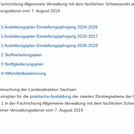
Fach­rich­tung All­ge­mei­ne Ver­wal­tung mit dem fach­li­chen Schwer­punkt al
­tungs­dienst vom 7. Au­gust 2019
e 1 Aus­bil­dungs­plan Ein­stel­lungs­jahr­gang 2024-​2026
e 1 Aus­bil­dungs­plan Ein­stel­lungs­jahr­gang 2025-​2027
e 1 Aus­bil­dungs­plan Ein­stel­lungs­jahr­gang 2026-​2028
 2 Stoff­ver­tei­lungs­plan
 3 Stoff­glie­de­rungs­plan
 4 Hilfs­mit­tel­be­stim­mung
t­ma­chung der Lan­des­di­rek­ti­on Sach­sen
­kums­plan für die
prak­ti­sche Aus­bil­dung
der zwei­ten Ein­stiegs­ebe­ne der
 1 in der Fach­rich­tung All­ge­mei­ne Ver­wal­tung mit dem fach­li­chen Sch
mei­ner Ver­wal­tungs­dienst vom 7. Au­gust 2019