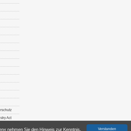
r­schutz
s­try Act
­den« neh­men Sie den Hin­weis zur Kennt­nis.
Ver­stan­den