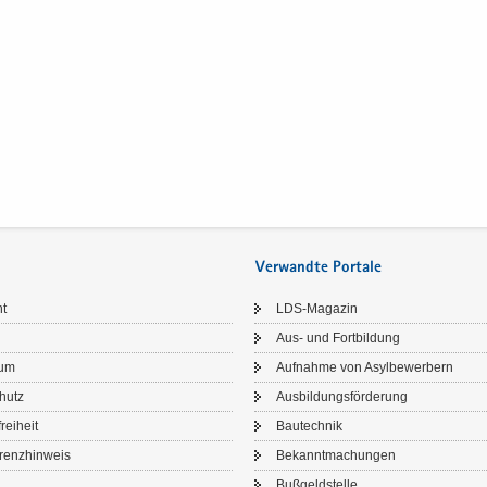
Verwandte Portale
ht
LDS-​Magazin
Aus- und Fort­bil­dung
sum
Auf­nah­me von Asyl­be­wer­bern
chutz
Aus­bil­dungs­för­de­rung
frei­heit
Bau­tech­nik
renz­hin­weis
Be­kannt­ma­chun­gen
Buß­geld­stel­le