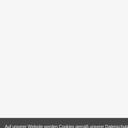
Auf un­se­rer Web­site wer­den Coo­kies gemäß un­se­rer
Da­ten­schutz