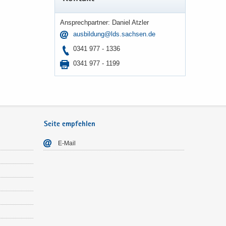
An­sprech­part­ner: Da­ni­el Atz­ler
aus­bil­dung@lds.sach­sen.de
0341 977 - 1336
0341 977 - 1199
Seite empfehlen
E-​Mail