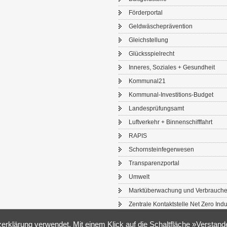
För­der­por­tal
Geld­wä­sche­prä­ven­ti­on
Gleich­stel­lung
Glücks­spiel­recht
In­ne­res, So­zia­les + Ge­sund­heit
Kom­mu­nal21
Kommunal-​Investitions-Budget
Lan­des­prü­fungs­amt
Luft­ver­kehr + Bin­nen­schiff­fahrt
RAPIS
Schorn­stein­fe­ger­we­sen
Trans­pa­renz­por­tal
Um­welt
Markt­über­wa­chung und Ver­brau­che
Zen­tra­le Kon­takt­stel­le Net Zero In­du
­er­klä­rung
ver­wen­det. Mit einem Klick auf die Schalt­flä­che »Ver­stan