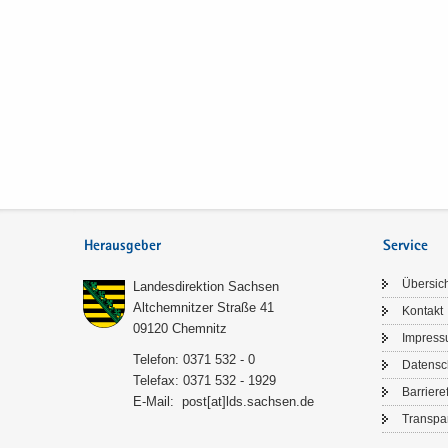
Herausgeber
Service
Über­sic
Lan­des­di­rek­ti­on Sach­sen
Alt­chem­nit­zer Stra­ße 41
Kon­takt
09120 Chem­nitz
Im­pres­
Te­le­fon: 0371 532 - 0
Da­ten­s
Te­le­fax: 0371 532 - 1929
Bar­rie­re­
E-​Mail:
post[at]lds.sach­sen.de
Trans­pa­