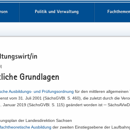
hsen
Politik und Verwaltung
Fachthemen
­tungs­wirt/in
4]
li­che Grund­la­gen
­sche Ausbildungs-​​ und Prü­fungs­ord­nung
für den mitt­le­ren all­ge­mei­nen
ienst vom 31. Juli 2001 (Sächs­GVBl. S. 460), die zu­letzt durch die Ver­
 Ja­nu­ar 2019 (Sächs­GVBl. S. 115) ge­än­dert wor­den ist ─ Säch­s­AVw­D
­dungs­plan der Lan­des­di­rek­ti­on Sach­sen
fach­theo­re­ti­sche Aus­bil­dung
der zwei­ten Ein­stiegs­ebe­ne der Lauf­bahn­