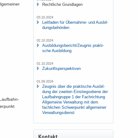
l­ge­mei­ner
Recht­li­che Grund­la­gen
03.10.2024
Leit­fa­den für Übernahme-​ und Aus­bil­
dungs­be­hör­den
02.10.2024
Aus­bil­dungs­be­richt/Zeug­nis prak­ti­
sche Aus­bil­dung
01.10.2024
Zu­kunfts­per­spek­ti­ven
01.09.2024
Zeug­nis über die prak­ti­sche Aus­bil­
dung der zwei­ten Ein­stiegs­ebe­ne der
Lauf­bahn­grup­pe 1 der Fach­rich­tung
 Lauf­bahn­
All­ge­mei­ne Ver­wal­tung mit dem
wer­punkt
fach­li­chen Schwer­punkt all­ge­mei­ner
Ver­wal­tungs­dienst
Kon­takt