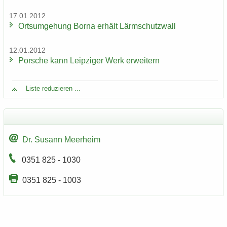
17.01.2012
Orts­um­ge­hung Borna er­hält Lärm­schutz­wall
12.01.2012
Por­sche kann Leip­zi­ger Werk er­wei­tern
Liste re­du­zie­ren ...
Dr. Su­sann Meer­heim
0351 825 - 1030
0351 825 - 1003