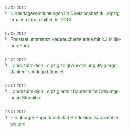
07.02.2012
Kin­der­ta­ges­ein­rich­tun­gen im Di­rek­ti­ons­be­zirk Leip­zig
er­hal­ten Fi­nanz­hil­fen für 2012
07.02.2012
Frei­staat un­ter­stützt Ver­brau­cher­zen­tra­le mit 2,2 Mil­lio­
nen Euro
02.02.2012
Lan­des­di­rek­ti­on Leip­zig zeigt Aus­stel­lung „Pa­pier­ge­
dan­ken“ von Ingo Läm­mel
26.01.2012
Lan­des­di­rek­ti­on Leip­zig er­teilt Bau­recht für Orts­um­ge­
hung Störm­thal
23.01.2012
Ei­len­bur­ger Pa­pier­fa­brik darf Pro­duk­ti­ons­ka­pa­zi­tät er­
wei­tern