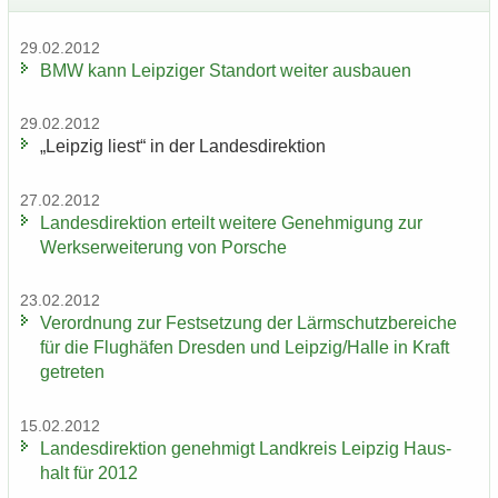
29.02.2012
BMW kann Leip­zi­ger Stand­ort wei­ter aus­bau­en
29.02.2012
„Leip­zig liest“ in der Lan­des­di­rek­ti­on
27.02.2012
Lan­des­di­rek­ti­on er­teilt wei­te­re Ge­neh­mi­gung zur
Werks­er­wei­te­rung von Por­sche
23.02.2012
Ver­ord­nung zur Fest­set­zung der Lärm­schutz­be­rei­che
für die Flug­hä­fen Dres­den und Leip­zig/Halle in Kraft
ge­tre­ten
15.02.2012
Lan­des­di­rek­ti­on ge­neh­migt Land­kreis Leip­zig Haus­
halt für 2012