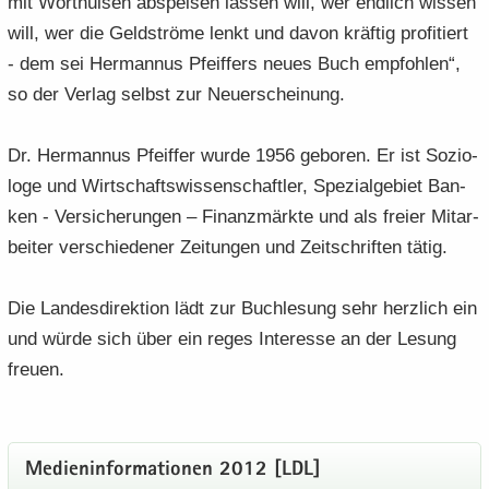
mit Wort­hül­sen ab­spei­sen las­sen will, wer end­lich wis­sen
will, wer die Geld­strö­me lenkt und davon kräf­tig pro­fi­tiert
- dem sei Her­man­nus Pfeif­fers neues Buch emp­foh­len“,
so der Ver­lag selbst zur Neu­erschei­nung.
Dr. Her­man­nus Pfeif­fer wurde 1956 ge­bo­ren. Er ist So­zio­
lo­ge und Wirt­schafts­wis­sen­schaft­ler, Spe­zi­al­ge­biet Ban­
ken - Ver­si­che­run­gen – Fi­nanz­märk­te und als frei­er Mit­ar­
bei­ter ver­schie­de­ner Zei­tun­gen und Zeit­schrif­ten tätig.
Die Lan­des­di­rek­ti­on lädt zur Buch­le­sung sehr herz­lich ein
und würde sich über ein reges In­ter­es­se an der Le­sung
freu­en.
Me­di­en­in­for­ma­tio­nen 2012 [LDL]