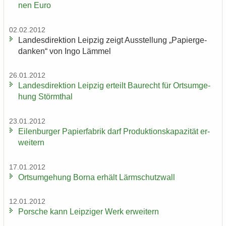
nen Euro
02.02.2012
Lan­des­di­rek­ti­on Leip­zig zeigt Aus­stel­lung „Pa­pier­ge­
dan­ken“ von Ingo Läm­mel
26.01.2012
Lan­des­di­rek­ti­on Leip­zig er­teilt Bau­recht für Orts­um­ge­
hung Störm­thal
23.01.2012
Ei­len­bur­ger Pa­pier­fa­brik darf Pro­duk­ti­ons­ka­pa­zi­tät er­
wei­tern
17.01.2012
Orts­um­ge­hung Borna er­hält Lärm­schutz­wall
12.01.2012
Por­sche kann Leip­zi­ger Werk er­wei­tern