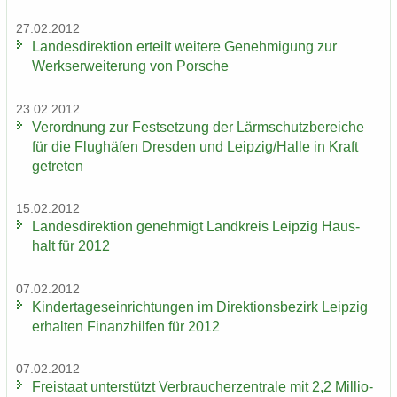
27.02.2012
Lan­des­di­rek­ti­on er­teilt wei­te­re Ge­neh­mi­gung zur
Werks­er­wei­te­rung von Por­sche
23.02.2012
Ver­ord­nung zur Fest­set­zung der Lärm­schutz­be­rei­che
für die Flug­hä­fen Dres­den und Leip­zig/Halle in Kraft
ge­tre­ten
15.02.2012
Lan­des­di­rek­ti­on ge­neh­migt Land­kreis Leip­zig Haus­
halt für 2012
07.02.2012
Kin­der­ta­ges­ein­rich­tun­gen im Di­rek­ti­ons­be­zirk Leip­zig
er­hal­ten Fi­nanz­hil­fen für 2012
07.02.2012
Frei­staat un­ter­stützt Ver­brau­cher­zen­tra­le mit 2,2 Mil­lio­