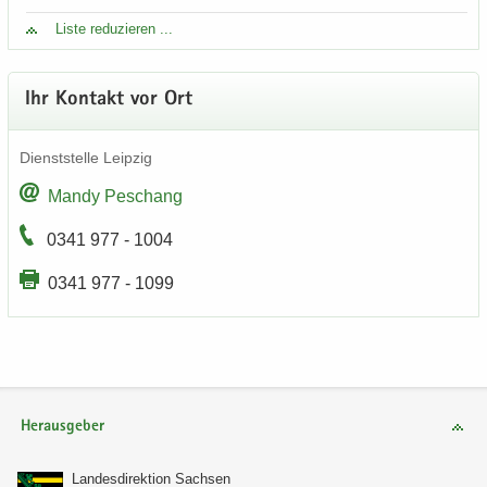
Liste re­du­zie­ren ...
Ihr Kon­takt vor Ort
Dienst­stel­le Leip­zig
Mandy Peschang
0341 977 - 1004
0341 977 - 1099
Herausgeber
Lan­des­di­rek­ti­on Sach­sen