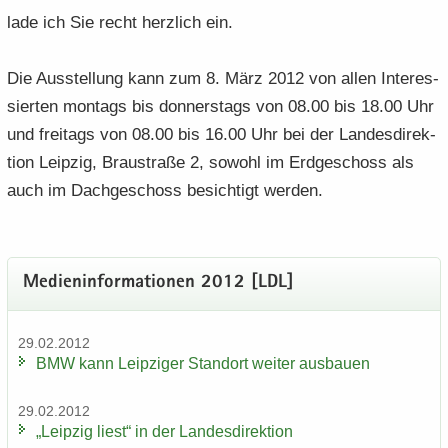
lade ich Sie recht herz­lich ein.
Die Aus­stel­lung kann zum 8. März 2012 von allen In­ter­es­
sier­ten mon­tags bis don­ners­tags von 08.00 bis 18.00 Uhr
und frei­tags von 08.00 bis 16.00 Uhr bei der Lan­des­di­rek­
ti­on Leip­zig, Brau­stra­ße 2, so­wohl im Erd­ge­schoss als
auch im Dach­ge­schoss be­sich­tigt wer­den.
Me­di­en­in­for­ma­tio­nen 2012 [LDL]
29.02.2012
BMW kann Leip­zi­ger Stand­ort wei­ter aus­bau­en
29.02.2012
„Leip­zig liest“ in der Lan­des­di­rek­ti­on