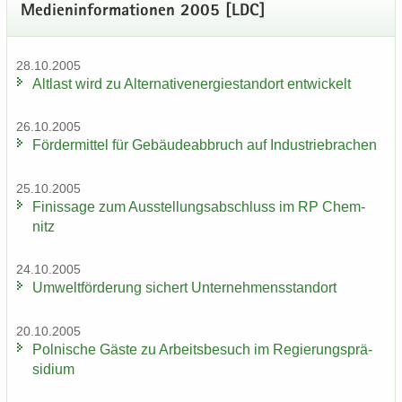
Me­di­en­in­for­ma­tio­nen 2005 [LDC]
28.10.2005
Alt­last wird zu Al­ter­na­tiv­ener­gie­stand­ort ent­wi­ckelt
26.10.2005
För­der­mit­tel für Ge­bäu­de­ab­bruch auf In­dus­trie­bra­chen
25.10.2005
Fi­nis­sa­ge zum Aus­stel­lungs­ab­schluss im RP Chem­
nitz
24.10.2005
Um­welt­för­de­rung si­chert Un­ter­neh­mens­stand­ort
20.10.2005
Pol­ni­sche Gäste zu Ar­beits­be­such im Re­gie­rungs­prä­
si­di­um