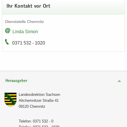
Ihr Kon­takt vor Ort
Dienst­stel­le Chem­nitz
Linda Simon
0371 532 - 1020
Herausgeber
Lan­des­di­rek­ti­on Sach­sen
Alt­chem­nit­zer Stra­ße 41
09120 Chem­nitz
Te­le­fon: 0371 532 - 0