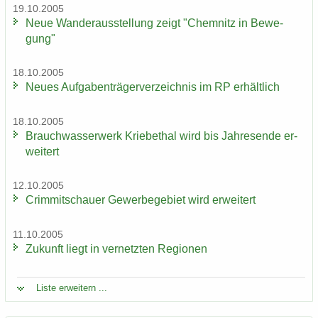
19.10.2005
Neue Wan­der­aus­stel­lung zeigt "Chem­nitz in Be­we­
gung"
18.10.2005
Neues Auf­ga­ben­trä­ger­ver­zeich­nis im RP er­hält­lich
18.10.2005
Brauch­was­ser­werk Krie­be­thal wird bis Jah­res­en­de er­
wei­tert
12.10.2005
Crim­mit­schau­er Ge­wer­be­ge­biet wird er­wei­tert
11.10.2005
Zu­kunft liegt in ver­netz­ten Re­gio­nen
Liste er­wei­tern ...