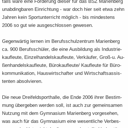
falls wäre eine För­de­rung die­ser für das BSZ Ma­ri­en­berg
un­ab­ding­ba­ren Ein­rich­tung - war doch hier seit etwa zehn
Jah­ren kein Sport­un­ter­richt mög­lich - bis min­des­tens
2006 so gut wie aus­ge­schlos­sen ge­we­sen.
Ge­gen­wär­tig ler­nen im Be­rufs­schul­zen­trum Ma­ri­en­berg
ca. 900 Be­rufs­schü­ler, die eine Aus­bil­dung als In­dus­trie­
kauf­leu­te, Ein­zel­han­dels­kauf­leu­te, Ver­käu­fer, Groß-​u. Au­
ßen­han­dels­kauf­leu­te, Bü­ro­kauf­leu­te/ Kauf­leu­te für Bü­ro­
kom­mu­ni­ka­ti­on, Haus­wirt­schaf­ter und Wirt­schafts­as­sis­
ten­ten ab­sol­vie­ren.
Die neue Drei­feld­sport­hal­le, die Ende 2006 ihrer Be­stim­
mung über­ge­ben wer­den soll, ist auch zur ge­mein­sa­men
Nut­zung mit dem Gym­na­si­um Ma­ri­en­berg vor­ge­se­hen,
was auch für das Gym­na­si­um eine we­sent­li­che Ver­bes­