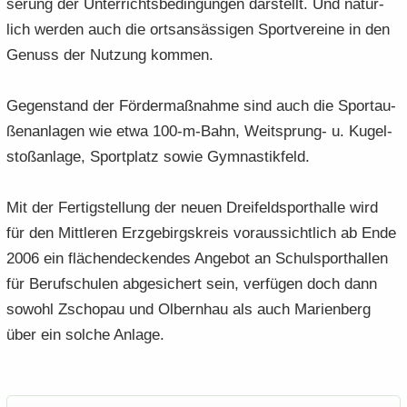
se­rung der Un­ter­richts­be­din­gun­gen dar­stellt. Und na­tür­
lich wer­den auch die orts­an­säs­si­gen Sport­ver­ei­ne in den
Ge­nuss der Nut­zung kom­men.
Ge­gen­stand der För­der­maß­nah­me sind auch die Sportau­
ßen­an­la­gen wie etwa 100-​m-Bahn, Weitsprung-​ u. Ku­gel­
stoß­an­la­ge, Sport­platz sowie Gym­nas­tik­feld.
Mit der Fer­tig­stel­lung der neuen Drei­feld­sport­hal­le wird
für den Mitt­le­ren Erz­ge­birgs­kreis vor­aus­sicht­lich ab Ende
2006 ein flä­chen­de­cken­des An­ge­bot an Schul­sport­hal­len
für Be­ruf­schu­len ab­ge­si­chert sein, ver­fü­gen doch dann
so­wohl Zscho­pau und Ol­bern­hau als auch Ma­ri­en­berg
über ein sol­che An­la­ge.