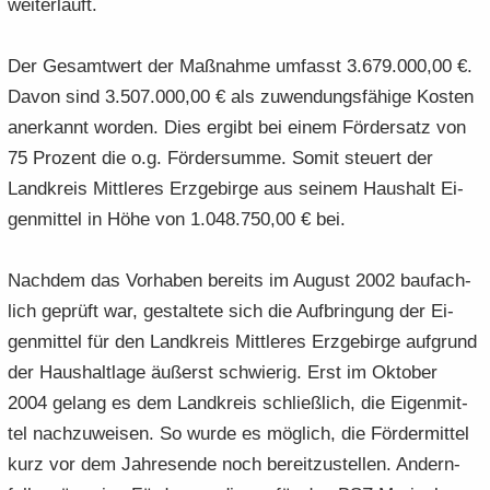
wei­ter­läuft.
Der Ge­samt­wert der Maß­nah­me um­fasst 3.679.000,00 €.
Davon sind 3.507.000,00 € als zu­wen­dungs­fä­hi­ge Kos­ten
an­er­kannt wor­den. Dies er­gibt bei einem För­der­satz von
75 Pro­zent die o.g. För­der­sum­me. Somit steu­ert der
Land­kreis Mitt­le­res Erz­ge­bir­ge aus sei­nem Haus­halt Ei­
gen­mit­tel in Höhe von 1.048.750,00 € bei.
Nach­dem das Vor­ha­ben be­reits im Au­gust 2002 bau­fach­
lich ge­prüft war, ge­stal­te­te sich die Auf­brin­gung der Ei­
gen­mit­tel für den Land­kreis Mitt­le­res Erz­ge­bir­ge auf­grund
der Haus­halt­la­ge äu­ßerst schwie­rig. Erst im Ok­to­ber
2004 ge­lang es dem Land­kreis schließ­lich, die Ei­gen­mit­
tel nach­zu­wei­sen. So wurde es mög­lich, die För­der­mit­tel
kurz vor dem Jah­res­en­de noch be­reit­zu­stel­len. An­dern­