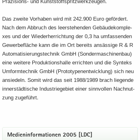
Präzisions-​ und Kunst­stoff­spritz­werk­zeu­gen.
Das zwei­te Vor­ha­ben wird mit 242.900 Euro ge­för­dert.
Nach dem Ab­bruch des leer­ste­hen­den Ge­bäu­de­kom­ple­
xes und der Wie­der­her­rich­tung der 0,3 ha um­fas­sen­den
Ge­wer­be­flä­che kann die im Ort be­reits an­säs­si­ge R & R
Au­to­ma­ti­sie­rungs­tech­nik GmbH (Son­der­ma­schi­nen­bau)
eine wei­te­re Pro­duk­ti­ons­hal­le er­rich­ten und die Syn­teks
Um­form­tech­nik GmbH (Pro­to­ty­pen­ent­wick­lung) sich neu
an­sie­deln. Somit wird das seit 1988/1989 brach lie­gen­de
in­ner­städ­ti­sche In­dus­trie­ge­biet einer sinn­vol­len Nach­nut­
zung zu­ge­führt.
Me­di­en­in­for­ma­tio­nen 2005 [LDC]