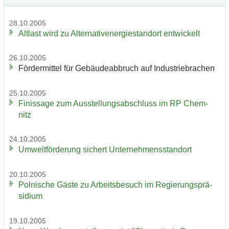
28.10.2005
Alt­last wird zu Al­ter­na­tiv­ener­gie­stand­ort ent­wi­ckelt
26.10.2005
För­der­mit­tel für Ge­bäu­de­ab­bruch auf In­dus­trie­bra­chen
25.10.2005
Fi­nis­sa­ge zum Aus­stel­lungs­ab­schluss im RP Chem­
nitz
24.10.2005
Um­welt­för­de­rung si­chert Un­ter­neh­mens­stand­ort
20.10.2005
Pol­ni­sche Gäste zu Ar­beits­be­such im Re­gie­rungs­prä­
si­di­um
19.10.2005