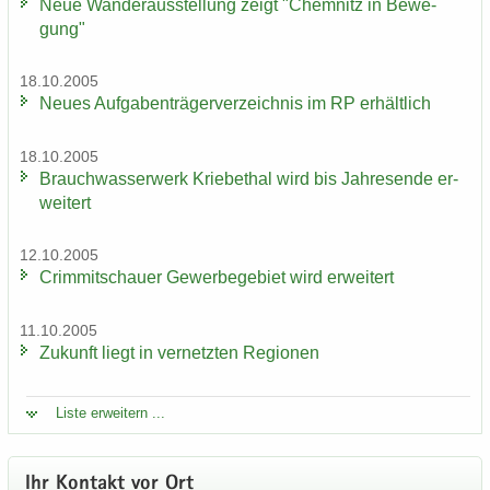
Neue Wan­der­aus­stel­lung zeigt "Chem­nitz in Be­we­
gung"
18.10.2005
Neues Auf­ga­ben­trä­ger­ver­zeich­nis im RP er­hält­lich
18.10.2005
Brauch­was­ser­werk Krie­be­thal wird bis Jah­res­en­de er­
wei­tert
12.10.2005
Crim­mit­schau­er Ge­wer­be­ge­biet wird er­wei­tert
11.10.2005
Zu­kunft liegt in ver­netz­ten Re­gio­nen
Liste er­wei­tern ...
Ihr Kon­takt vor Ort