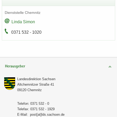
Dienst­stel­le Chem­nitz
Linda Simon
0371 532 - 1020
Herausgeber
Lan­des­di­rek­ti­on Sach­sen
Alt­chem­nit­zer Stra­ße 41
09120 Chem­nitz
Te­le­fon: 0371 532 - 0
Te­le­fax: 0371 532 - 1929
E-​Mail:
post[at]lds.sach­sen.de