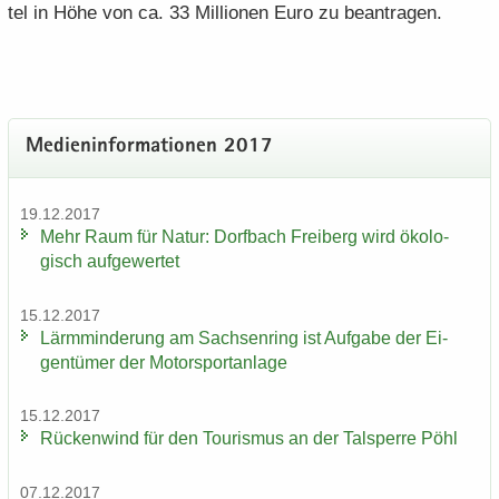
tel in Höhe von ca. 33 Mil­lio­nen Euro zu be­an­tra­gen.
Me­di­en­in­for­ma­tio­nen 2017
19.12.2017
Mehr Raum für Natur: Dorf­bach Frei­berg wird öko­lo­
gisch auf­ge­wer­tet
15.12.2017
Lärm­min­de­rung am Sach­sen­ring ist Auf­ga­be der Ei­
gen­tü­mer der Mo­tor­sport­an­la­ge
15.12.2017
Rü­cken­wind für den Tou­ris­mus an der Tal­sper­re Pöhl
07.12.2017