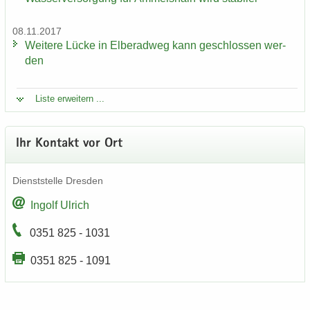
08.11.2017
Wei­te­re Lücke in El­be­rad­weg kann ge­schlos­sen wer­
den
Liste er­wei­tern ...
Ihr Kon­takt vor Ort
Dienst­stel­le Dres­den
In­golf Ul­rich
0351 825 - 1031
0351 825 - 1091