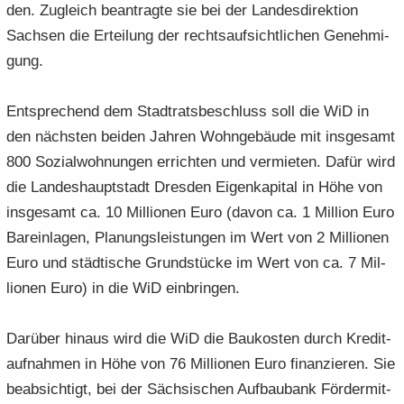
den. Zu­gleich be­an­trag­te sie bei der Lan­des­di­rek­ti­on
Sach­sen die Er­tei­lung der rechts­auf­sicht­li­chen Ge­neh­mi­
gung.
Ent­spre­chend dem Stadt­rats­be­schluss soll die WiD in
den nächs­ten bei­den Jah­ren Wohn­ge­bäu­de mit ins­ge­samt
800 So­zi­al­woh­nun­gen er­rich­ten und ver­mie­ten. Dafür wird
die Lan­des­haupt­stadt Dres­den Ei­gen­ka­pi­tal in Höhe von
ins­ge­samt ca. 10 Mil­lio­nen Euro (davon ca. 1 Mil­li­on Euro
Bar­ein­la­gen, Pla­nungs­leis­tun­gen im Wert von 2 Mil­lio­nen
Euro und städ­ti­sche Grund­stü­cke im Wert von ca. 7 Mil­
lio­nen Euro) in die WiD ein­brin­gen.
Dar­über hin­aus wird die WiD die Bau­kos­ten durch Kre­dit­
auf­nah­men in Höhe von 76 Mil­lio­nen Euro fi­nan­zie­ren. Sie
be­ab­sich­tigt, bei der Säch­si­schen Aufbau­bank För­der­mit­