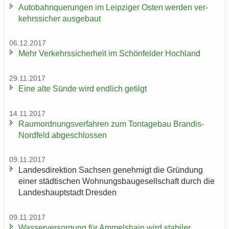
Au­to­bahn­que­run­gen im Leip­zi­ger Osten wer­den ver­
kehrs­si­cher aus­ge­baut
06.12.2017
Mehr Ver­kehrs­si­cher­heit im Schön­fel­der Hoch­land
29.11.2017
Eine alte Sünde wird end­lich ge­tilgt
14.11.2017
Raum­ord­nungs­ver­fah­ren zum Ton­ta­ge­bau Brandis-​
Nordfeld ab­ge­schlos­sen
09.11.2017
Lan­des­di­rek­ti­on Sach­sen ge­neh­migt die Grün­dung
einer städ­ti­schen Woh­nungs­bau­ge­sell­schaft durch die
Lan­des­haupt­stadt Dres­den
09.11.2017
Was­ser­ver­sor­gung für Am­mels­hain wird sta­bi­ler