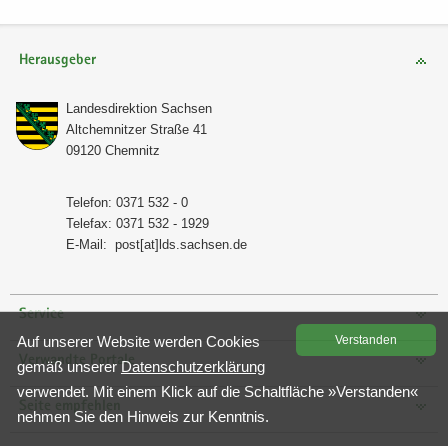
Herausgeber
Lan­des­di­rek­ti­on Sach­sen
Alt­chem­nit­zer Stra­ße 41
09120 Chem­nitz
Te­le­fon: 0371 532 - 0
Te­le­fax: 0371 532 - 1929
E-​Mail:
post[at]lds.sach­sen.de
Service
Auf un­se­rer Web­site wer­den Coo­kies
Ver­stan­den
Verwandte Portale
gemäß un­se­rer
Da­ten­schutz­er­klä­rung
ver­wen­det. Mit einem Klick auf die Schalt­flä­che »Ver­stan­den«
Seite empfehlen
neh­men Sie den Hin­weis zur Kennt­nis.