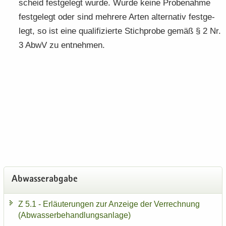
scheid fest­ge­legt wurde. Wurde keine Pro­be­nah­me
fest­ge­legt oder sind meh­re­re Arten al­ter­na­tiv fest­ge­
legt, so ist eine qua­li­fi­zier­te Stich­pro­be gemäß § 2 Nr.
3 AbwV zu ent­neh­men.
Ab­was­ser­ab­ga­be
Z 5.1 - Er­läu­te­run­gen zur An­zei­ge der Ver­rech­nung
(Ab­was­ser­be­hand­lungs­an­la­ge)