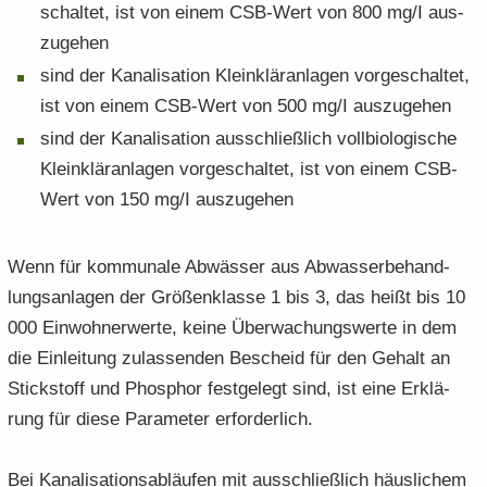
schal­tet, ist von einem CSB-​Wert von 800 mg/I aus­
zu­ge­hen
sind der Ka­na­li­sa­ti­on Klein­klär­an­la­gen vor­ge­schal­tet,
ist von einem CSB-​Wert von 500 mg/I aus­zu­ge­hen
sind der Ka­na­li­sa­ti­on aus­schließ­lich voll­bio­lo­gi­sche
Klein­klär­an­la­gen vor­ge­schal­tet, ist von einem CSB-​
Wert von 150 mg/I aus­zu­ge­hen
Wenn für kom­mu­na­le Ab­wäs­ser aus Ab­was­ser­be­hand­
lungs­an­la­gen der Grö­ßen­klas­se 1 bis 3, das heißt bis 10
000 Ein­woh­ner­wer­te, keine Über­wa­chungs­wer­te in dem
die Ein­lei­tung zu­las­sen­den Be­scheid für den Ge­halt an
Stick­stoff und Phos­phor fest­ge­legt sind, ist eine Er­klä­
rung für diese Pa­ra­me­ter er­for­der­lich.
Bei Ka­na­li­sa­ti­ons­ab­läu­fen mit aus­schließ­lich häus­li­chem