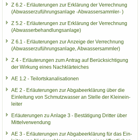
Z 6.2 - Er­läu­te­run­gen zur Er­klä­rung der Ver­rech­nung
(Ab­was­ser­zu­füh­rungs­an­la­ge -​Abwassersammler- )
Z 5.2 - Er­läu­te­run­gen zur Er­klä­rung der Ver­rech­nung
(Ab­was­ser­be­hand­lungs­an­la­ge)
Z 6.1 - Er­läu­te­run­gen zur An­zei­ge der Ver­rech­nung
(Ab­was­ser­zu­füh­rungs­an­la­ge, Ab­was­ser­samm­ler)
Z 4 - Er­läu­te­run­gen zum An­trag auf Be­rück­sich­ti­gung
der Wir­kung eines Nach­klär­tei­ches
AE 1.2 - Teil­orts­ka­na­li­sa­tio­nen
AE 2 - Er­läu­te­run­gen zur Ab­ga­be­er­klä­rung über die
Ein­lei­tung von Schmutz­was­ser an Stel­le der Klein­ein­
lei­ter
Er­läu­te­run­gen zu An­la­ge 3 - Be­stä­ti­gung Drit­ter über
Mit­tel­ver­wen­dung
AE 3 - Er­läu­te­run­gen zur Ab­ga­be­er­klä­rung für das Ein­