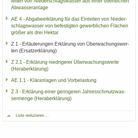
lei­ten von Nie­der­schlags­was­ser aus einer öf­fent­li­chen
Ab­was­ser­an­la­ge
AE 4 - Ab­ga­be­er­klä­rung für das Ein­lei­ten von Nie­der­
schlags­was­ser von be­fes­tig­ten ge­werb­li­chen Flä­chen
grö­ßer als drei Hekt­ar
Z 1 - Er­läu­te­run­gen Er­klä­rung von Über­wa­chungs­wer­
ten (Er­satz­er­klä­rung)
Z 2.1 - Er­klä­rung nied­ri­ge­rer Über­wa­chungs­wer­te
(Herab­erklä­rung)
AE 1.1 - Klär­an­la­gen und Vor­be­las­tung
Z 3 - Er­klä­rung einer ge­rin­ge­ren Jah­res­schmutz­was­
ser­men­ge (Herab­erklä­rung)
Liste re­du­zie­ren ...