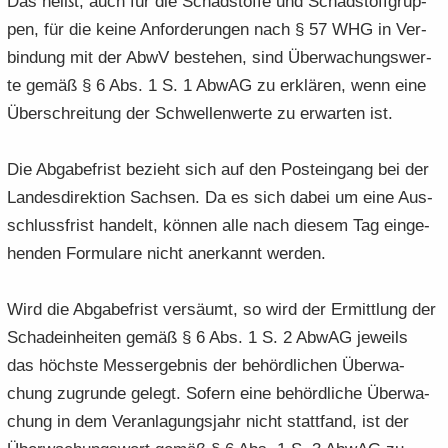
Das heißt, auch für die Schad­stof­fe und Schad­stoff­grup­
pen, für die keine An­for­de­run­gen nach § 57 WHG in Ver­
bin­dung mit der AbwV be­stehen, sind Über­wa­chungs­wer­
te gemäß § 6 Abs. 1 S. 1 AbwAG zu er­klä­ren, wenn eine
Über­schrei­tung der Schwel­len­wer­te zu er­war­ten ist.
Die Ab­ga­be­frist be­zieht sich auf den Post­ein­gang bei der
Lan­des­di­rek­ti­on Sach­sen. Da es sich dabei um eine Aus­
schluss­frist han­delt, kön­nen alle nach die­sem Tag ein­ge­
hen­den For­mu­la­re nicht an­er­kannt wer­den.
Wird die Ab­ga­be­frist ver­säumt, so wird der Er­mitt­lung der
Scha­d­ein­hei­ten gemäß § 6 Abs. 1 S. 2 AbwAG je­weils
das höchs­te Mess­ergeb­nis der be­hörd­li­chen Über­wa­
chung zu­grun­de ge­legt. So­fern eine be­hörd­li­che Über­wa­
chung in dem Ver­an­la­gungs­jahr nicht statt­fand, ist der