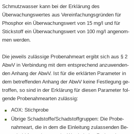
Schmutz­was­ser kann bei der Er­klä­rung des
Über­wa­chungs­wer­tes aus Ver­ein­fa­chungs­grün­den für
Phos­phor ein Über­wa­chungs­wert von 15 mg/l und für
Stick­stoff ein Über­wa­chungs­wert von 100 mg/l an­ge­nom­
men wer­den.
Die je­weils zu­läs­si­ge Pro­be­nah­me­art er­gibt sich aus § 2
AbwV in Ver­bin­dung mit dem ent­spre­chend an­zu­wen­den­
den An­hang der AbwV. Ist für die er­klär­ten Pa­ra­me­ter in
dem be­tref­fen­den An­hang der AbwV keine Fest­le­gung ge­
trof­fen, so sind in der Er­klä­rung für die­sen Pa­ra­me­ter fol­
gen­de Pro­be­nah­me­ar­ten zu­läs­sig:
AOX: Stich­pro­be
Üb­ri­ge Schad­stof­fe/Schad­stoff­grup­pen: Die Pro­be­
nah­me­art, die in dem die Ein­lei­tung zu­las­sen­den Be­