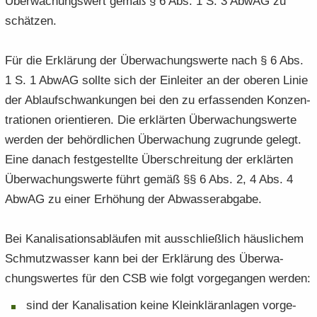
Über­wa­chungs­wert gemäß § 6 Abs. 1 S. 3 AbwAG zu
schät­zen.
Für die Er­klä­rung der Über­wa­chungs­wer­te nach § 6 Abs.
1 S. 1 AbwAG soll­te sich der Ein­lei­ter an der obe­ren Linie
der Ab­lauf­schwan­kun­gen bei den zu er­fas­sen­den Kon­zen­
tra­tio­nen ori­en­tie­ren. Die er­klär­ten Über­wa­chungs­wer­te
wer­den der be­hörd­li­chen Über­wa­chung zu­grun­de ge­legt.
Eine da­nach fest­ge­stell­te Über­schrei­tung der er­klär­ten
Über­wa­chungs­wer­te führt gemäß §§ 6 Abs. 2, 4 Abs. 4
AbwAG zu einer Er­hö­hung der Ab­was­ser­ab­ga­be.
Bei Ka­na­li­sa­ti­ons­ab­läu­fen mit aus­schließ­lich häus­li­chem
Schmutz­was­ser kann bei der Er­klä­rung des Über­wa­
chungs­wer­tes für den CSB wie folgt vor­ge­gan­gen wer­den:
sind der Ka­na­li­sa­ti­on keine Klein­klär­an­la­gen vor­ge­