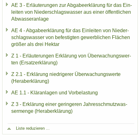
AE 3 - Er­läu­te­run­gen zur Ab­ga­be­er­klä­rung für das Ein­
lei­ten von Nie­der­schlags­was­ser aus einer öf­fent­li­chen
Ab­was­ser­an­la­ge
AE 4 - Ab­ga­be­er­klä­rung für das Ein­lei­ten von Nie­der­
schlags­was­ser von be­fes­tig­ten ge­werb­li­chen Flä­chen
grö­ßer als drei Hekt­ar
Z 1 - Er­läu­te­run­gen Er­klä­rung von Über­wa­chungs­wer­
ten (Er­satz­er­klä­rung)
Z 2.1 - Er­klä­rung nied­ri­ge­rer Über­wa­chungs­wer­te
(Herab­erklä­rung)
AE 1.1 - Klär­an­la­gen und Vor­be­las­tung
Z 3 - Er­klä­rung einer ge­rin­ge­ren Jah­res­schmutz­was­
ser­men­ge (Herab­erklä­rung)
Liste re­du­zie­ren ...