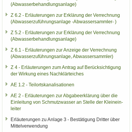
(Ab­was­ser­be­hand­lungs­an­la­ge)
Z 6.2 - Er­läu­te­run­gen zur Er­klä­rung der Ver­rech­nung
(Ab­was­ser­zu­füh­rungs­an­la­ge -​Abwassersammler- )
Z 5.2 - Er­läu­te­run­gen zur Er­klä­rung der Ver­rech­nung
(Ab­was­ser­be­hand­lungs­an­la­ge)
Z 6.1 - Er­läu­te­run­gen zur An­zei­ge der Ver­rech­nung
(Ab­was­ser­zu­füh­rungs­an­la­ge, Ab­was­ser­samm­ler)
Z 4 - Er­läu­te­run­gen zum An­trag auf Be­rück­sich­ti­gung
der Wir­kung eines Nach­klär­tei­ches
AE 1.2 - Teil­orts­ka­na­li­sa­tio­nen
AE 2 - Er­läu­te­run­gen zur Ab­ga­be­er­klä­rung über die
Ein­lei­tung von Schmutz­was­ser an Stel­le der Klein­ein­
lei­ter
Er­läu­te­run­gen zu An­la­ge 3 - Be­stä­ti­gung Drit­ter über
Mit­tel­ver­wen­dung