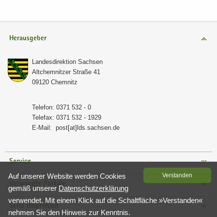
Herausgeber
Lan­des­di­rek­ti­on Sach­sen
Alt­chem­nit­zer Stra­ße 41
09120 Chem­nitz
Te­le­fon: 0371 532 - 0
Te­le­fax: 0371 532 - 1929
E-​Mail:
post[at]lds.sach­sen.de
Service
Auf un­se­rer Web­site wer­den Coo­kies
Ver­stan­den
Verwandte Portale
gemäß un­se­rer
Da­ten­schutz­er­klä­rung
ver­wen­det. Mit einem Klick auf die Schalt­flä­che »Ver­stan­den«
Seite empfehlen
neh­men Sie den Hin­weis zur Kennt­nis.