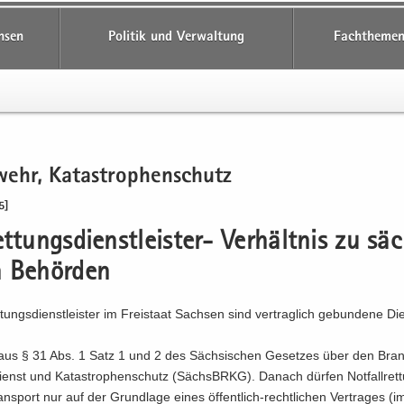
hsen
Politik und Verwaltung
Fachthemen
wehr, Ka­ta­stro­phen­schutz
5]
ttungsdienstleister-​ Ver­hält­nis zu säc
 Be­hör­den
­tungs­dienst­leis­ter im Frei­staat Sach­sen sind ver­trag­lich ge­bun­de­ne Dien
 aus § 31 Abs. 1 Satz 1 und 2 des Säch­si­schen Ge­set­zes über den Bran
ienst und Ka­ta­stro­phen­schutz (Sächs­BRKG). Da­nach dür­fen Not­fall­ret
ans­port nur auf der Grund­la­ge eines öffentlich-​rechtlichen Ver­tra­ges (