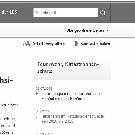
 der LDS
Übergeordnete Seiten
Schrift vergrößern
Kontrast erhöhen
Feu­er­wehr, Ka­ta­stro­phen­
schutz
h­si­
23.07.2025
Luftrettungsdienstleister-​ Ver­hält­nis
zu säch­si­schen Be­hör­den
st­leis­ter.
05.03.2025
Hilfs­fris­ten im Ret­tungs­dienst Sach­
d­schutz,
sen 2020 bis 2023
­tung und
im Sinne
10.04.2024