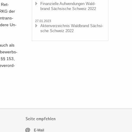
Fi­nan­zi­el­le Auf­wen­dun­gen Wald­
s Ret­
brand Säch­si­sche Schweiz 2022
­BRKG der
n­trans­
27.01.2023
n­de­re Un­
Ak­ten­ver­zeich­nis Wald­brand Säch­si­
sche Schweiz 2022
auch als
t­be­werbs­
 §§ 153,
­ver­ord­
Seite empfehlen
E-​Mail