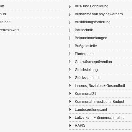
sum
Aus- und Fort­bil­dung
chutz
Auf­nah­me von Asyl­be­wer­bern
frei­heit
Aus­bil­dungs­för­de­rung
renz­hin­weis
Bau­tech­nik
Be­kannt­ma­chun­gen
Buß­geld­stel­le
För­der­por­tal
Geld­wä­sche­prä­ven­ti­on
Gleich­stel­lung
Glücks­spiel­recht
In­ne­res, So­zia­les + Ge­sund­heit
Kom­mu­nal21
Kommunal-​Investitions-Budget
Lan­des­prü­fungs­amt
Luft­ver­kehr + Bin­nen­schiff­fahrt
RAPIS