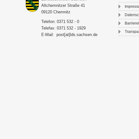
Alt­chem­nit­zer Stra­ße 41
Im­pres­
09120 Chem­nitz
Da­ten­s
Te­le­fon: 0371 532 - 0
Bar­rie­re­
Te­le­fax: 0371 532 - 1929
Trans­pa­
E-​Mail:
post[at]lds.sach­sen.de