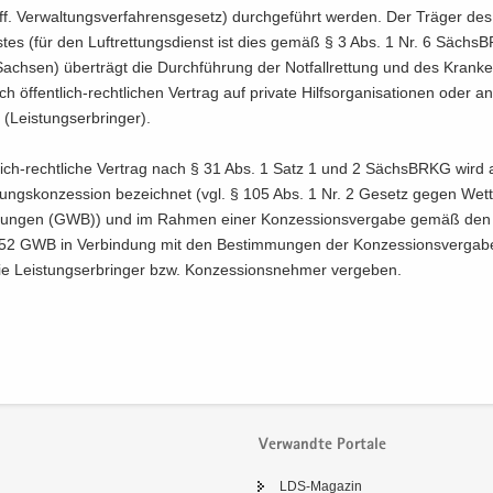
f. Ver­wal­tungs­ver­fah­rens­ge­setz) durch­ge­führt wer­den. Der Trä­ger de
s­tes (für den Luft­ret­tungs­dienst ist dies gemäß § 3 Abs. 1 Nr. 6 Sächs
Sach­sen) über­trägt die Durch­füh­rung der Not­fall­ret­tung und des Kran­ke
h öffentlich-​rechtlichen Ver­trag auf pri­va­te Hilfs­or­ga­ni­sa­tio­nen oder a
(Leis­tungs­er­brin­ger).
lich-​rechtliche Ver­trag nach § 31 Abs. 1 Satz 1 und 2 Sächs­BRKG wird 
­tungs­kon­zes­si­on be­zeich­net (vgl. § 105 Abs. 1 Nr. 2 Ge­setz gegen Wet
kun­gen (GWB)) und im Rah­men einer Kon­zes­si­ons­ver­ga­be gemäß den
2 GWB in Ver­bin­dung mit den Be­stim­mun­gen der Kon­zes­si­ons­ver­ga­be
 Leis­tungs­er­brin­ger bzw. Kon­zes­si­ons­neh­mer ver­ge­ben.
Verwandte Portale
LDS-​Magazin