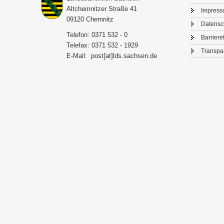
Alt­chem­nit­zer Stra­ße 41
Im­pres­
09120 Chem­nitz
Da­ten­s
Te­le­fon: 0371 532 - 0
Bar­rie­re­
Te­le­fax: 0371 532 - 1929
Trans­pa­
E-​Mail:
post[at]lds.sach­sen.de