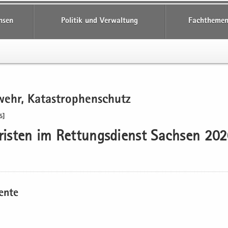
hsen
Politik und Verwaltung
Fachthemen
wehr, Ka­ta­stro­phen­schutz
5]
fris­ten im Ret­tungs­dienst Sach­sen 20
en­te