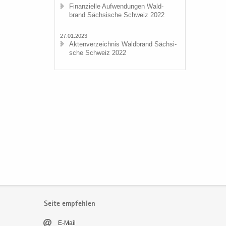
Fi­nan­zi­el­le Auf­wen­dun­gen Wald­
brand Säch­si­sche Schweiz 2022
27.01.2023
Ak­ten­ver­zeich­nis Wald­brand Säch­si­
sche Schweiz 2022
Seite empfehlen
E-​Mail