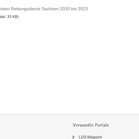
­fris­ten Ret­tungs­dienst Sach­sen 2020 bis 2023
atei; 35 KB)
Verwandte Portale
LDS-​Magazin