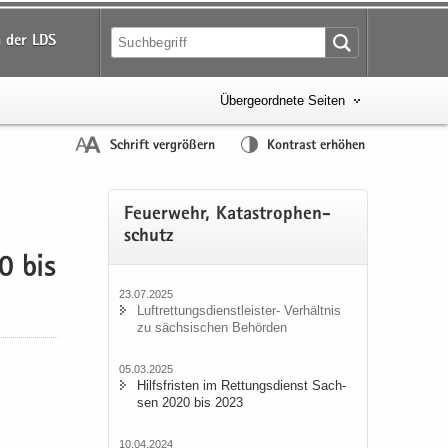
 der LDS
Übergeordnete Seiten
Schrift vergrößern
Kontrast erhöhen
Feu­er­wehr, Ka­ta­stro­phen­
schutz
20 bis
23.07.2025
Luftrettungsdienstleister-​ Ver­hält­nis
zu säch­si­schen Be­hör­den
05.03.2025
Hilfs­fris­ten im Ret­tungs­dienst Sach­
sen 2020 bis 2023
10.04.2024