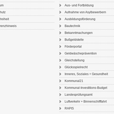
sum
Aus- und Fort­bil­dung
chutz
Auf­nah­me von Asyl­be­wer­bern
frei­heit
Aus­bil­dungs­för­de­rung
renz­hin­weis
Bau­tech­nik
Be­kannt­ma­chun­gen
Buß­geld­stel­le
För­der­por­tal
Geld­wä­sche­prä­ven­ti­on
Gleich­stel­lung
Glücks­spiel­recht
In­ne­res, So­zia­les + Ge­sund­heit
Kom­mu­nal21
Kommunal-​Investitions-Budget
Lan­des­prü­fungs­amt
Luft­ver­kehr + Bin­nen­schiff­fahrt
RAPIS