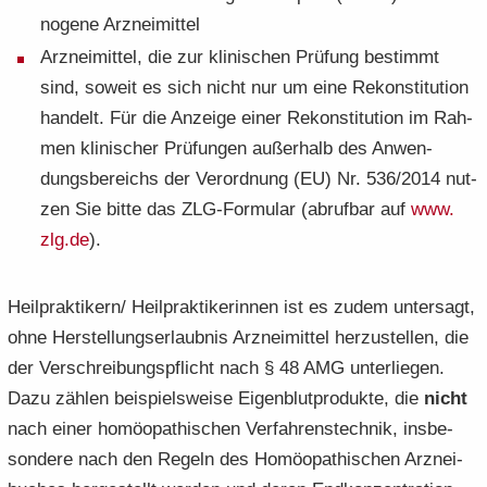
no­ge­ne Arz­nei­mit­tel
Arz­nei­mit­tel, die zur kli­ni­schen Prü­fung be­stimmt
sind, so­weit es sich nicht nur um eine Re­kon­sti­tu­ti­on
han­delt. Für die An­zei­ge einer Re­kon­sti­tu­ti­on im Rah­
men kli­ni­scher Prü­fun­gen au­ßer­halb des An­wen­
dungs­be­reichs der Ver­ord­nung (EU) Nr. 536/2014 nut­
zen Sie bitte das ZLG-​Formular (ab­ruf­bar auf
www.​
zlg.​de
).
Heil­prak­ti­kern/ Heil­prak­ti­ke­rin­nen ist es zudem un­ter­sagt,
ohne Her­stel­lungs­er­laub­nis Arz­nei­mit­tel her­zu­stel­len, die
der Ver­schrei­bungs­pflicht nach § 48 AMG un­ter­lie­gen.
Dazu zäh­len bei­spiels­wei­se Ei­gen­blut­pro­duk­te, die
nicht
nach einer ho­möo­pa­thi­schen Ver­fah­rens­tech­nik, ins­be­
son­de­re nach den Re­geln des Ho­möo­pa­thi­schen Arz­nei­