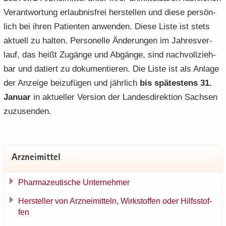
Ver­ant­wor­tung er­laub­nis­frei her­stel­len und diese per­sön­
lich bei ihren Pa­ti­en­ten an­wen­den. Diese Liste ist stets
ak­tu­ell zu hal­ten. Per­so­nel­le Än­de­run­gen im Jah­res­ver­
lauf, das heißt Zu­gän­ge und Ab­gän­ge, sind nach­voll­zieh­
bar und da­tiert zu do­ku­men­tie­ren. Die Liste ist als An­la­ge
der An­zei­ge bei­zu­fü­gen und jähr­lich
bis spä­tes­tens 31.
Ja­nu­ar
in ak­tu­el­ler Ver­si­on der Lan­des­di­rek­ti­on Sach­sen
zu­zu­sen­den.
Arz­nei­mit­tel
Phar­ma­zeu­ti­sche Un­ter­neh­mer
Her­stel­ler von Arz­nei­mit­teln, Wirk­stof­fen oder Hilfs­stof­
fen