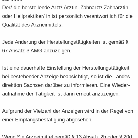
Der/ die her­stel­len­de Arzt/ Ärz­tin, Zahn­arzt/ Zahn­ärz­tin
oder Heil­prak­ti­ker/ in ist per­sön­lich ver­ant­wort­lich für die
Qua­li­tät des Arz­nei­mit­tels.
Jede Än­de­rung der Her­stel­lungs­tä­tig­kei­ten ist gemäß §
67 Ab­satz 3 AMG an­zu­zei­gen.
Ist eine dau­er­haf­te Ein­stel­lung der Her­stel­lungs­tä­tig­keit
bei be­stehen­der An­zei­ge be­ab­sich­tigt, so ist die Lan­des­
di­rek­ti­on Sach­sen dar­über zu in­for­mie­ren. Eine Wie­der­
auf­nah­me der Tä­tig­keit ist dann er­neut an­zu­zei­gen.
Auf­grund der Viel­zahl der An­zei­gen wird in der Regel von
einer Emp­fangs­be­stä­ti­gung ab­ge­se­hen.
Wenn Sie Arz­nei­mit­tel gemäß § 13 Ab­satz 2b oder § 20d