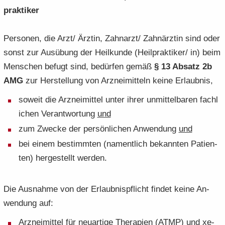
prak­ti­ker
Per­so­nen, die Arzt/ Ärz­tin, Zahn­arzt/ Zahn­ärz­tin sind oder
sonst zur Aus­übung der Heil­kun­de (Heil­prak­ti­ker/ in) beim
Men­schen be­fugt sind, be­dür­fen gemäß
§ 13 Ab­satz 2b
AMG
zur Her­stel­lung von Arz­nei­mit­teln keine Er­laub­nis,
so­weit die Arz­nei­mit­tel unter ihrer un­mit­tel­ba­ren fach­l
i­chen Ver­ant­wor­tung
und
zum Zwe­cke der per­sön­li­chen An­wen­dung
und
bei einem be­stimm­ten (na­ment­lich be­kann­ten Pa­ti­en­
ten) her­ge­stellt wer­den.
Die Aus­nah­me von der Er­laub­nis­pflicht fin­det keine An­
wen­dung auf:
Arz­nei­mit­tel für neu­ar­ti­ge The­ra­pien (ATMP) und xe­