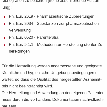
Monografien zu be­ach­ten (keine ab­schlie­ßen­de Auf­zäh­
lung):
Ph. Eur. 2619 - Phar­ma­zeu­ti­sche Zu­be­rei­tun­gen
Ph. Eur. 2034 - Sub­stan­zen zur phar­ma­zeu­ti­schen
Ver­wen­dung
Ph. Eur. 0520 - Par­en­tera­lia
Ph. Eur. 5.1.1 - Me­tho­den zur Her­stel­lung ste­ri­ler Zu­
be­rei­tun­gen
Für die Her­stel­lung wer­den an­ge­mes­se­ne und ge­eig­ne­te
räum­li­che und hy­gie­ni­sche Um­ge­bungs­be­din­gun­gen er­
war­tet, so dass die Qua­li­tät des her­ge­stell­ten Arz­nei­mit­
tels nicht be­ein­träch­tigt wird.
Die Her­stel­lung und An­wen­dung an den ei­ge­nen Pa­ti­en­ten
muss durch die vor­han­de­ne Do­ku­men­ta­ti­on nach­voll­zieh­
bar sein.