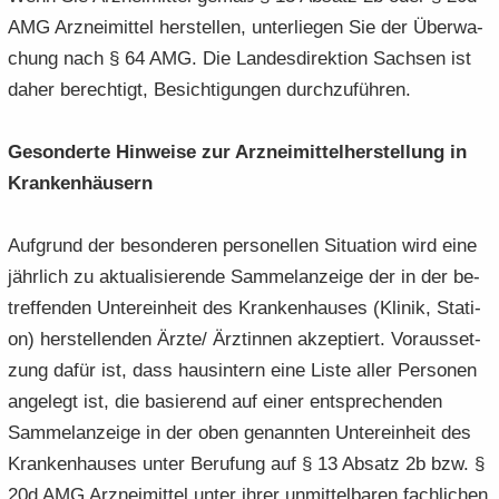
AMG Arz­nei­mit­tel her­stel­len, un­ter­lie­gen Sie der Über­wa­
chung nach § 64 AMG. Die Lan­des­di­rek­ti­on Sach­sen ist
daher be­rech­tigt, Be­sich­ti­gun­gen durch­zu­füh­ren.
Ge­son­der­te Hin­wei­se zur Arz­nei­mit­tel­her­stel­lung in
Kran­ken­häu­sern
Auf­grund der be­son­de­ren per­so­nel­len Si­tua­ti­on wird eine
jähr­lich zu ak­tua­li­sie­ren­de Sam­mel­an­zei­ge der in der be­
tref­fen­den Un­ter­ein­heit des Kran­ken­hau­ses (Kli­nik, Sta­ti­
on) her­stel­len­den Ärzte/ Ärz­tin­nen ak­zep­tiert. Vor­aus­set­
zung dafür ist, dass haus­in­tern eine Liste aller Per­so­nen
an­ge­legt ist, die ba­sie­rend auf einer ent­spre­chen­den
Sam­mel­an­zei­ge in der oben ge­nann­ten Un­ter­ein­heit des
Kran­ken­hau­ses unter Be­ru­fung auf § 13 Ab­satz 2b bzw. §
20d AMG Arz­nei­mit­tel unter ihrer un­mit­tel­ba­ren fach­li­chen