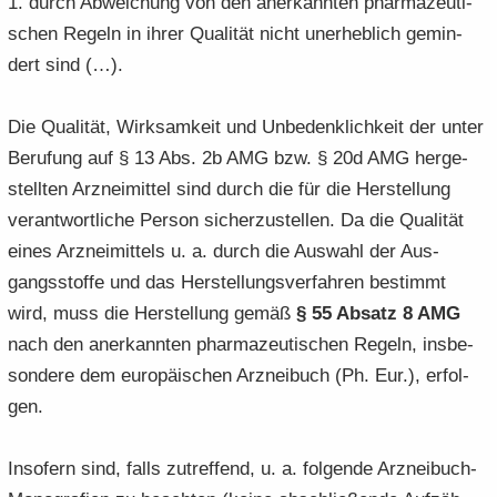
1. durch Ab­wei­chung von den an­er­kann­ten phar­ma­zeu­ti­
schen Re­geln in ihrer Qua­li­tät nicht un­er­heb­lich ge­min­
dert sind (…).
Die Qua­li­tät, Wirk­sam­keit und Un­be­denk­lich­keit der unter
Be­ru­fung auf § 13 Abs. 2b AMG bzw. § 20d AMG her­ge­
stell­ten Arz­nei­mit­tel sind durch die für die Her­stel­lung
ver­ant­wort­li­che Per­son si­cher­zu­stel­len. Da die Qua­li­tät
eines Arz­nei­mit­tels u. a. durch die Aus­wahl der Aus­
gangs­stof­fe und das Her­stel­lungs­ver­fah­ren be­stimmt
wird, muss die Her­stel­lung gemäß
§ 55 Ab­satz 8 AMG
nach den an­er­kann­ten phar­ma­zeu­ti­schen Re­geln, ins­be­
son­de­re dem eu­ro­päi­schen Arz­nei­buch (Ph. Eur.), er­fol­
gen.
In­so­fern sind, falls zu­tref­fend, u. a. fol­gen­de Arzneibuch-​