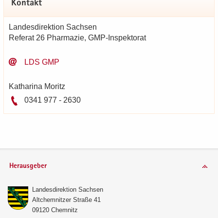
Kon­takt
Lan­des­di­rek­ti­on Sach­sen
Re­fe­rat 26 Phar­ma­zie, GMP-​Inspektorat
LDS GMP
Ka­tha­ri­na Mo­ritz
0341 977 - 2630
Herausgeber
Lan­des­di­rek­ti­on Sach­sen
Alt­chem­nit­zer Stra­ße 41
09120 Chem­nitz