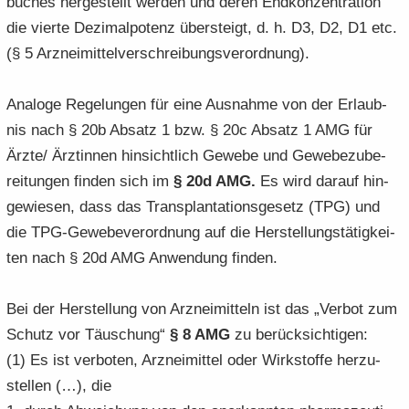
bu­ches her­ge­stellt wer­den und deren End­kon­zen­tra­ti­on
die vier­te De­zi­mal­po­tenz über­steigt, d. h. D3, D2, D1 etc.
(§ 5 Arz­nei­mit­tel­ver­schrei­bungs­ver­ord­nung).
Ana­lo­ge Re­ge­lun­gen für eine Aus­nah­me von der Er­laub­
nis nach § 20b Ab­satz 1 bzw. § 20c Ab­satz 1 AMG für
Ärzte/ Ärz­tin­nen hin­sicht­lich Ge­we­be und Ge­we­be­zu­be­
rei­tun­gen fin­den sich im
§ 20d AMG.
Es wird dar­auf hin­
ge­wie­sen, dass das Trans­plan­ta­ti­ons­ge­setz (TPG) und
die TPG-​Gewebeverordnung auf die Her­stel­lungs­tä­tig­kei­
ten nach § 20d AMG An­wen­dung fin­den.
Bei der Her­stel­lung von Arz­nei­mit­teln ist das „Ver­bot zum
Schutz vor Täu­schung“
§ 8 AMG
zu be­rück­sich­ti­gen:
(1) Es ist ver­bo­ten, Arz­nei­mit­tel oder Wirk­stof­fe her­zu­
stel­len (…), die