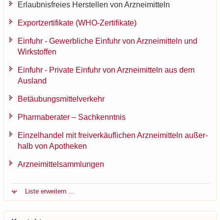
Er­laub­nis­frei­es Her­stel­len von Arz­nei­mit­teln
Ex­port­zer­ti­fi­ka­te (WHO-​Zertifikate)
Ein­fuhr - Ge­werb­li­che Ein­fuhr von Arz­nei­mit­teln und
Wirk­stof­fen
Ein­fuhr - Pri­va­te Ein­fuhr von Arz­nei­mit­teln aus dem
Aus­land
Be­täu­bungs­mit­tel­ver­kehr
Phar­ma­be­ra­ter – Sach­kennt­nis
Ein­zel­han­del mit frei­ver­käuf­li­chen Arz­nei­mit­teln au­ßer­
halb von Apo­the­ken
Arz­nei­mit­tel­samm­lun­gen
Liste er­wei­tern ...