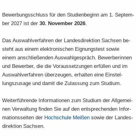
Be­wer­bungs­schluss für den Stu­di­en­be­ginn am 1. Sep­tem­
ber 2027 ist der
30. No­vem­ber 2026
.
Das Aus­wahl­ver­fah­ren der Lan­des­di­rek­ti­on Sach­sen be­
steht aus einem elek­tro­ni­schen Eig­nungs­test sowie
einem an­schlie­ßen­den Aus­wahl­ge­spräch. Be­wer­be­rin­nen
und Be­wer­ber, die die Vor­aus­set­zun­gen er­fül­len und im
Aus­wahl­ver­fah­ren über­zeu­gen, er­hal­ten eine Ein­stel­
lungs­zu­sa­ge und damit die Zu­las­sung zum Stu­di­um.
Wei­ter­füh­ren­de In­for­ma­tio­nen zum Stu­di­um der All­ge­mei­
nen Ver­wal­tung fin­den Sie auf den ent­spre­chen­den In­for­
ma­ti­ons­sei­ten der
Hoch­schu­le Mei­ßen
sowie der Lan­des­
di­rek­ti­on Sach­sen.