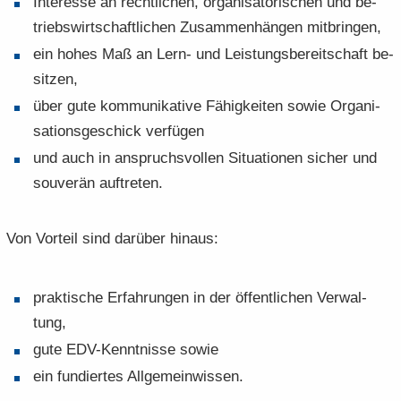
In­ter­es­se an recht­li­chen, or­ga­ni­sa­to­ri­schen und be­
triebs­wirt­schaft­li­chen Zu­sam­men­hän­gen mit­brin­gen,
ein hohes Maß an Lern- und Leis­tungs­be­reit­schaft be­
sit­zen,
über gute kom­mu­ni­ka­ti­ve Fä­hig­kei­ten sowie Or­ga­ni­
sa­ti­ons­ge­schick ver­fü­gen
und auch in an­spruchs­vol­len Si­tua­tio­nen si­cher und
sou­ve­rän auf­tre­ten.
Von Vor­teil sind dar­über hin­aus:
prak­ti­sche Er­fah­run­gen in der öf­fent­li­chen Ver­wal­
tung,
gute EDV-​Kenntnisse sowie
ein fun­dier­tes All­ge­mein­wis­sen.