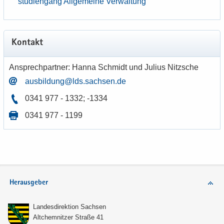
stu­di­en­gang All­ge­mei­ne Ver­wal­tung
Kon­takt
An­sprech­part­ner: Hanna Schmidt und Ju­li­us Nitz­sche
aus­bil­dung@lds.sach­sen.de
0341 977 - 1332; -1334
0341 977 - 1199
Herausgeber
Lan­des­di­rek­ti­on Sach­sen
Alt­chem­nit­zer Stra­ße 41