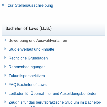
zur Stel­len­aus­schrei­bung
Ba­che­lor of Laws (LL.B.)
Be­wer­bung und Aus­wahl­ver­fah­ren
Stu­di­en­ver­lauf und -​inhalte
Recht­li­che Grund­la­gen
Rah­men­be­din­gun­gen
Zu­kunfts­per­spek­ti­ven
FAQ Ba­che­lor of Laws
Leit­fa­den für Übernahme-​ und Aus­bil­dungs­be­hör­den
Zeug­nis für das be­rufs­prak­ti­sche Stu­di­um im Ba­che­lor­