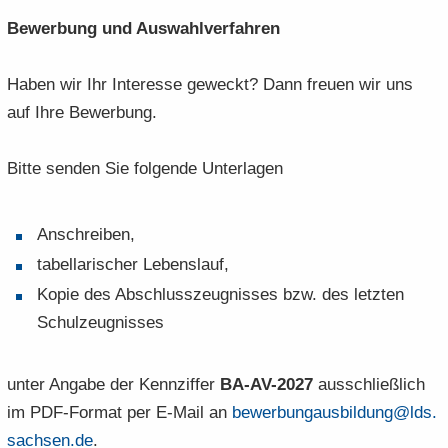
Be­wer­bung und Aus­wahl­ver­fah­ren
Haben wir Ihr In­ter­es­se ge­weckt? Dann freu­en wir uns
auf Ihre Be­wer­bung.
Bitte sen­den Sie fol­gen­de Un­ter­la­gen
An­schrei­ben,
ta­bel­la­ri­scher Le­bens­lauf,
Kopie des Ab­schluss­zeug­nis­ses bzw. des letz­ten
Schul­zeug­nis­ses
unter An­ga­be der Kenn­zif­fer
BA-​AV-2027
aus­schließ­lich
im PDF-​Format per E-​Mail an
be­wer­bun­g­aus­bil­dung@lds.​
sachsen.​de
.