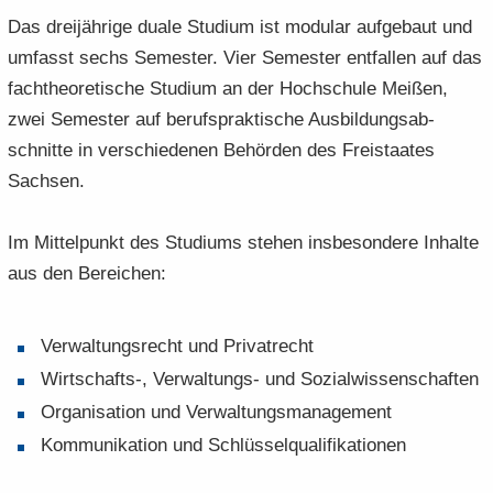
Das drei­jäh­ri­ge duale Stu­di­um ist mo­du­lar auf­ge­baut und
um­fasst sechs Se­mes­ter. Vier Se­mes­ter ent­fal­len auf das
fach­theo­re­ti­sche Stu­di­um an der Hoch­schu­le Mei­ßen,
zwei Se­mes­ter auf be­rufs­prak­ti­sche Aus­bil­dungs­ab­
schnit­te in ver­schie­de­nen Be­hör­den des Frei­staa­tes
Sach­sen.
Im Mit­tel­punkt des Stu­di­ums ste­hen ins­be­son­de­re In­hal­te
aus den Be­rei­chen:
Ver­wal­tungs­recht und Pri­vat­recht
Wirtschafts-​, Verwaltungs-​ und So­zi­al­wis­sen­schaf­ten
Or­ga­ni­sa­ti­on und Ver­wal­tungs­ma­nage­ment
Kom­mu­ni­ka­ti­on und Schlüs­sel­qua­li­fi­ka­tio­nen