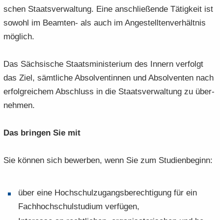
schen Staats­ver­wal­tung. Eine an­schlie­ßen­de Tä­tig­keit ist
so­wohl im Beamten-​ als auch im An­ge­stell­ten­ver­hält­nis
mög­lich.
Das Säch­si­sche Staats­mi­nis­te­ri­um des In­nern ver­folgt
das Ziel, sämt­li­che Ab­sol­ven­tin­nen und Ab­sol­ven­ten nach
er­folg­rei­chem Ab­schluss in die Staats­ver­wal­tung zu über­
neh­men.
Das brin­gen Sie mit
Sie kön­nen sich be­wer­ben, wenn Sie zum Stu­di­en­be­ginn:
über eine Hoch­schul­zu­gangs­be­rech­ti­gung für ein
Fach­hoch­schul­stu­di­um ver­fü­gen,