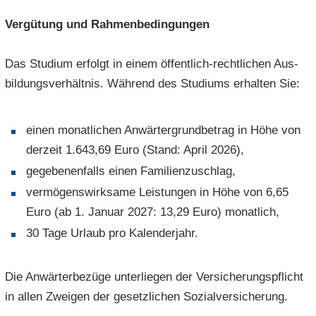
Ver­gü­tung und Rah­men­be­din­gun­gen
Das Stu­di­um er­folgt in einem öffentlich-​rechtlichen Aus­
bil­dungs­ver­hält­nis. Wäh­rend des Stu­di­ums er­hal­ten Sie:
einen mo­nat­li­chen An­wär­ter­grund­be­trag in Höhe von
der­zeit 1.643,69 Euro (Stand: April 2026),
ge­ge­be­nen­falls einen Fa­mi­li­en­zu­schlag,
ver­mö­gens­wirk­sa­me Leis­tun­gen in Höhe von 6,65
Euro (ab 1. Ja­nu­ar 2027: 13,29 Euro) mo­nat­lich,
30 Tage Ur­laub pro Ka­len­der­jahr.
Die An­wär­ter­be­zü­ge un­ter­lie­gen der Ver­si­che­rungs­pflicht
in allen Zwei­gen der ge­setz­li­chen So­zi­al­ver­si­che­rung.