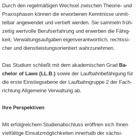
Durch den re­gel­mä­ßi­gen Wech­sel zwi­schen Theorie-​ und
Pra­xis­pha­sen kön­nen die er­wor­be­nen Kennt­nis­se un­mit­
tel­bar an­ge­wen­det und ver­tieft wer­den. Sie sam­meln früh­
zei­tig wert­vol­le Be­rufs­er­fah­rung und er­wer­ben die Fä­hig­
keit, Ver­wal­tungs­auf­ga­ben ei­gen­ver­ant­wort­lich, rechts­si­
cher und dienst­leis­tungs­ori­en­tiert wahr­zu­neh­men.
Das Stu­di­um schließt mit dem aka­de­mi­schen Grad
Ba­
che­lor of Laws (LL.B.)
sowie der Lauf­bahn­be­fä­hi­gung für
die erste Ein­stiegs­ebe­ne der Lauf­bahn­grup­pe 2 der Fach­
rich­tung All­ge­mei­ne Ver­wal­tung ab.
Ihre Per­spek­ti­ven
Mit er­folg­rei­chem Stu­di­en­ab­schluss er­öff­nen sich Ihnen
viel­fäl­ti­ge Ein­satz­mög­lich­kei­ten in­ner­halb der säch­si­